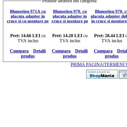
Produse aleatorii din categoria:
AMORTIZATO
Blumotion 971A cu
Blumotion 970. cu
Blumotion 970. c
placuta adaptor in
placuta adaptor in
placuta adaptor dub
cruce si cu montare pe
cruce si montare pe
in cruce si montare pe
carcasa
partea opusa
partea opusa
balamalelor
balamalelor
Pret: 14.66 LEI
cu
Pret: 14.28 LEI
cu
Pret: 28.44 LEI
c
TVA inclus
TVA inclus
TVA inclus
Cumpara
Detalii
Cumpara
Detalii
Cumpara
Detal
produs
produs
produs
PRIMA PAGINA
|
TERMENI S