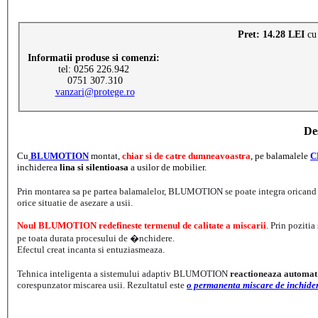
Pret: 14.28 LEI
cu
Informatii produse si comenzi:
tel: 0256 226.942
0751 307.310
vanzari@protege.ro
De
Cu
BLUMOTION
montat,
chiar si de catre dumneavoastra
, pe balamalele
C
inchiderea
lina si silentioasa
a usilor de mobilier.
Prin montarea sa pe partea balamalelor, BLUMOTION se poate integra oricand s
orice situatie de asezare a usii.
Noul BLUMOTION redefineste termenul de calitate a
miscarii
. Prin pozitia
pe toata durata procesului de �nchidere.
Efectul creat incanta si entuziasmeaza.
Tehnica inteligenta a sistemului adaptiv BLUMOTION
reactioneaza automat
corespunzator miscarea usii. Rezultatul este
o permanenta miscare de inchider