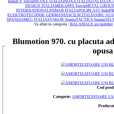
Italia
ICF Turcia
INCOLL ITALIA
INOXA ITALIA
ITALIA
LOCA
DESIGN ITALIA
MEKAPPA Turcia
METAL GROUP I
INTERNATIONAL
PAMAR ITALIA
POLIPLAST Italia
PR
ELEKTROTECHNIK GERMANIA
SCILM ITALIA
SIBU AUS
SPANIA
SMEG ITALIA
SYSKOR Spania
TACTICS Spania
TEL
Va aflati in categoria /
BALAMALE usi mobilier
Blumotion 970. cu placuta ad
opusa
Cod prod
Categorie:
AMORTIZATOARE USI
Produca