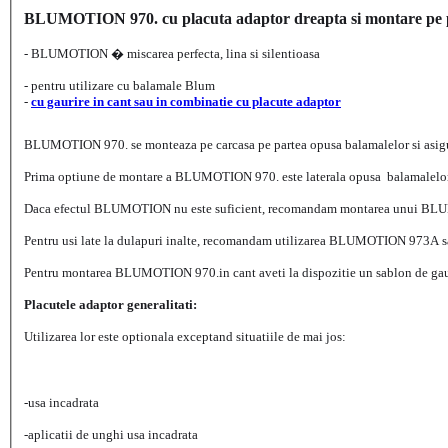
BLUMOTION 970. cu placuta adaptor dreapta si montare pe p
- BLUMOTION � miscarea perfecta, lina si silentioasa
- pentru utilizare cu balamale Blum
-
cu gaurire in cant sau in combinatie cu placute adaptor
BLUMOTION 970. se monteaza pe carcasa
pe partea opusa balamalelor si asi
Prima
optiune de montare a BLUMOTION
970. este laterala opusa balamalelo
Daca efectul BLUMOTION nu este
suficient, recomandam montarea
unui BLU
Pentru usi late la dulapuri inalte, recomandam
utilizarea BLUMOTION
973A s
Pentru montarea BLUMOTION 970.in cant aveti la dispozitie un sablon de gaur
Placutele adaptor generalitati:
Utilizarea lor este optionala exceptand situatiile de mai jos:
-usa incadrata
-aplicatii de unghi usa incadrata