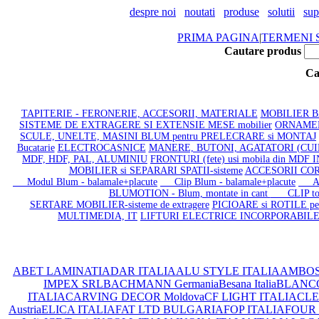
despre noi
noutati
produse
solutii
sup
PRIMA PAGINA
|
TERMENI S
Cautare produs
Ca
TAPITERIE - FERONERIE, ACCESORII, MATERIALE
MOBILIER BAI
SISTEME DE EXTRAGERE SI EXTENSIE MESE mobilier
ORNAMENT
SCULE, UNELTE, MASINI BLUM pentru PRELECRARE si MONTAJ
Bucatarie
ELECTROCASNICE
MANERE, BUTONI, AGATATORI (CU
MDF, HDF, PAL, ALUMINIU
FRONTURI (fete) usi mobila din MDF
MOBILIER si SEPARARI SPATII-sisteme
ACCESORII CORP
Modul Blum - balamale+placute
Clip Blum - balamale+placute
Amor
BLUMOTION - Blum, montate in cant
CLIP top B
SERTARE MOBILIER-sisteme de extragere
PICIOARE si ROTILE p
MULTIMEDIA, IT
LIFTURI ELECTRICE INCORPORABIL
ABET LAMINATI
ADAR ITALIA
ALU STYLE ITALIA
AMBOS
IMPEX SRL
BACHMANN Germania
Besana Italia
BLANC
ITALIA
CARVING DECOR Moldova
CF LIGHT ITALIA
CLEA
Austria
ELICA ITALIA
FAT LTD BULGARIA
FOP ITALIA
FOUR 