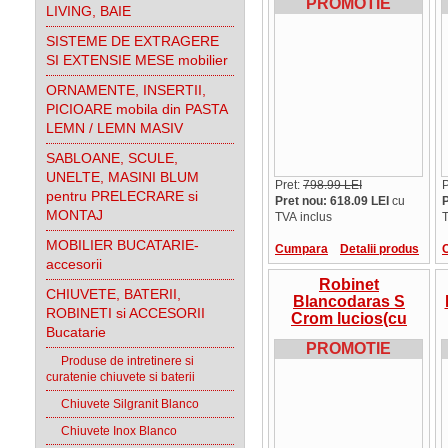
PROMOTIE
LIVING, BAIE
SISTEME DE EXTRAGERE
SI EXTENSIE MESE mobilier
ORNAMENTE, INSERTII,
PICIOARE mobila din PASTA
LEMN / LEMN MASIV
SABLOANE, SCULE,
UNELTE, MASINI BLUM
Pret:
798.99 LEI
P
pentru PRELECRARE si
Pret nou: 618.09 LEI
cu
P
MONTAJ
TVA inclus
T
MOBILIER BUCATARIE-
Cumpara
Detalii produs
accesorii
Robinet
CHIUVETE, BATERII,
Blancodaras S
ROBINETI si ACCESORII
Crom lucios(cu
Bucatarie
dus), presiune
PROMOTIE
inalta, 517731
Produse de intretinere si
curatenie chiuvete si baterii
Chiuvete Silgranit Blanco
Chiuvete Inox Blanco