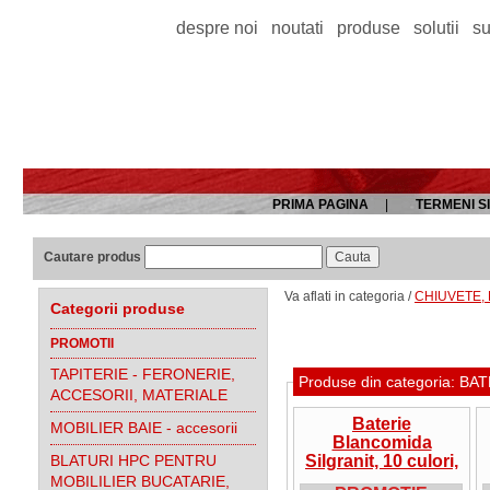
despre noi
noutati
produse
solutii
su
PRIMA PAGINA
|
TERMENI SI
Cautare produs
Va aflati in categoria /
CHIUVETE, B
Categorii produse
PROMOTII
TAPITERIE - FERONERIE,
Produse din categoria: B
ACCESORII, MATERIALE
Baterie
MOBILIER BAIE - accesorii
Blancomida
BLATURI HPC PENTRU
Silgranit, 10 culori,
oferta
MOBILILIER BUCATARIE,