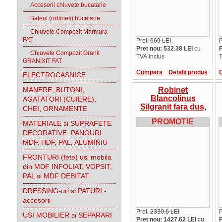
Accesorii chiuvete bucatarie
Baterii (robineti) bucatarie
Chiuvete Compozit Marmura
FAT
Pret:
669 LEI
P
Pret nou: 532.38 LEI
cu
P
Chiuvete Compozit Granit
TVA inclus
T
GRANIXIT FAT
Cumpara
Detalii produs
ELECTROCASNICE
MANERE, BUTONI,
Robinet
Blancolinus
AGATATORI (CUIERE),
Silgranit fara dus,
CHEI, ORNAMENTE
10 culori, oferta
PROMOTIE
MATERIALE si SUPRAFETE
DECORATIVE, PANOURI
MDF, HDF, PAL, ALUMINIU
FRONTURI (fete) usi mobila
din MDF INFOLIAT, VOPSIT,
PAL si MDF DEBITAT
DRESSING-uri si PATURI -
accesorii
Pret:
2330.6 LEI
P
USI MOBILIER si SEPARARI
Pret nou: 1427.62 LEI
cu
P