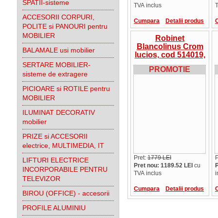
SPATII-sisteme
TVA inclus
T
ACCESORII CORPURI,
Cumpara
Detalii produs
POLITE si PANOURI pentru
MOBILIER
Robinet
Blancolinus Crom
BALAMALE usi mobilier
lucios, cod 514019,
oferta
SERTARE MOBILIER-
PROMOTIE
sisteme de extragere
PICIOARE si ROTILE pentru
MOBILIER
ILUMINAT DECORATIV
mobilier
PRIZE si ACCESORII
electrice, MULTIMEDIA, IT
Pret:
1779 LEI
P
LIFTURI ELECTRICE
Pret nou: 1189.52 LEI
cu
P
INCORPORABILE PENTRU
TVA inclus
i
TELEVIZOR
Cumpara
Detalii produs
BIROU (OFFICE) - accesorii
PROFILE ALUMINIU