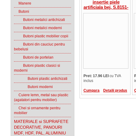
insertie piele
Manere
artificiala bej, S.8151-
Butoni
60MT1LS9
Butoni metalici antichizati
Butoni metalici moderni
Butoni plastic mobilier copii
Butoni din cauciuc pentru
bebelusi
Butoni de portelan
Butoni plastic clasici si
moderni
Pret: 17.96 LEI
cu TVA
P
Butoni plastic antichizati
inclus
i
Butoni moderni
Cumpara
Detalii produs
Cuiere lemn, metal sau plastic
(agatatori pentru mobilier)
Chei si ornamente pentru
mobilier
MATERIALE si SUPRAFETE
DECORATIVE, PANOURI
MDF, HDF, PAL, ALUMINIU