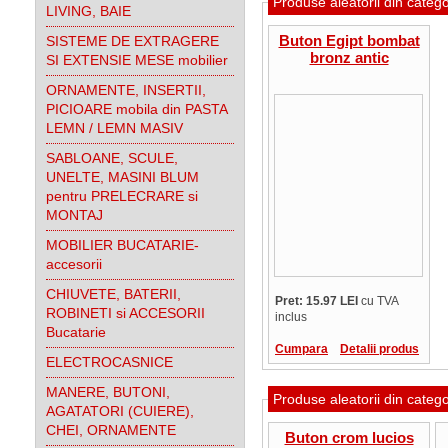
Produse aleatorii din categ
LIVING, BAIE
Buton Egipt bombat
SISTEME DE EXTRAGERE
bronz antic
SI EXTENSIE MESE mobilier
ORNAMENTE, INSERTII,
PICIOARE mobila din PASTA
LEMN / LEMN MASIV
SABLOANE, SCULE,
UNELTE, MASINI BLUM
pentru PRELECRARE si
MONTAJ
MOBILIER BUCATARIE-
accesorii
CHIUVETE, BATERII,
Pret: 15.97 LEI
cu TVA
ROBINETI si ACCESORII
inclus
Bucatarie
Cumpara
Detalii produs
ELECTROCASNICE
MANERE, BUTONI,
Produse aleatorii din categ
AGATATORI (CUIERE),
CHEI, ORNAMENTE
Buton crom lucios