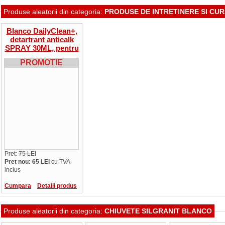
Produse aleatorii din categoria:
PRODUSE DE INTRETINERE SI CURA
Blanco DailyClean+,
detartrant anticalk
SPRAY 30ML, pentru
baterii si chiuvete
PROMOTIE
inox
Pret:
75 LEI
Pret nou: 65 LEI
cu TVA
inclus
Cumpara
Detalii produs
Produse aleatorii din categoria:
CHIUVETE SILGRANIT BLANCO