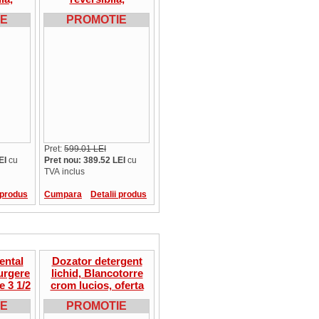
u corp
incorporabila, pentru
IE
PROMOTIE
 mm
corp de min.450 mm
Pret:
599.01 LEI
EI
cu
Pret nou: 389.52 LEI
cu
TVA inclus
 produs
Cumpara
Detalii produs
ental
Dozator detergent
urgere
lichid, Blancotorre
e 3 1/2
crom lucios, oferta
ania
IE
PROMOTIE