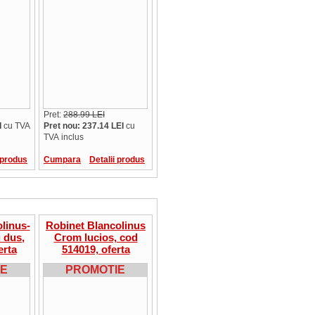
Pret:
288.99 LEI
I
cu TVA
Pret nou: 237.14 LEI
cu
TVA inclus
 produs
Cumpara
Detalii produs
linus-
Robinet Blancolinus
u dus,
Crom lucios, cod
erta
514019, oferta
IE
PROMOTIE