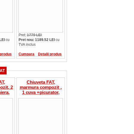
Pret:
1779 LEI
LEI
cu
Pret nou: 1189.52 LEI
cu
TVA inclus
 produs
Cumpara
Detalii produs
AT
AT,
Chiuveta FAT,
zit, 2
marmura compozit ,
iera,
1 cuva +picurator,
.28.04
80x49x21 cm, 9.23.15