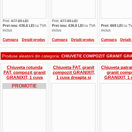
Pret:
477.89 LEI
Pret:
477.89 LEI
Pret nou: 436.6 LEI
cu TVA
Pret nou: 436.6 LEI
cu TVA
Pret: 669 LEI
cu T
inclus
inclus
inclus
Cumpara
Detalii produs
Cumpara
Detalii produs
Cumpara
Detalii
Produse aleatorii din categoria:
CHIUVETE COMPOZIT GRANIT GRA
Chiuveta rotunda
Chiuveta FAT, granit
Chiuveta patra
FAT, compozit granit
compozit GRANIXIT,
granit comp
GRANIXIT, 1 cuva
1 cuva dreapta si
GRANIXIT, 1 
conica, 49x21 cm,
picurator stanga,
51x51x21 cm, 9
PROMOTIE
9.20.06
90x49x21 cm, 9.29.03