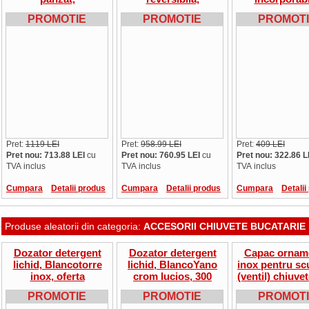
incorporabila,
incorporabila, pentru
501067, pentr
PROMOTIE
PROMOTIE
PROMOT
reversibila
corp de min.650 mm
de min.300
Pret:
1119 LEI
Pret:
958.99 LEI
Pret:
409 LEI
Pret nou: 713.88 LEI
cu
Pret nou: 760.95 LEI
cu
Pret nou: 322.86 L
TVA inclus
TVA inclus
TVA inclus
Cumpara
Detalii produs
Cumpara
Detalii produs
Cumpara
Detalii
Produse aleatorii din categoria:
ACCESORII CHIUVETE BUCATARIE
Dozator detergent
Dozator detergent
Capac ornam
lichid, Blancotorre
lichid, BlancoYano
inox pentru sc
inox, oferta
crom lucios, 300
(ventil) chiuvet
ml,cod 524256
Blanco Germ
PROMOTIE
PROMOTIE
PROMOT