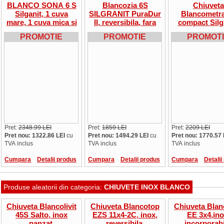
BLANCO SONA 6 S
Blancozia 6S
Chiuveta
Silganit, 1 cuva
SILGRANIT PuraDur
Blancometr
mare, 1 cuva mica si
II, reversibila, fara
compact Silg
picurator, 9 culori
excentric, culori
PuraDur II
PROMOTIE
PROMOTIE
PROMOT
oferta
excentric
reversibila, pr
Pret:
2348.99 LEI
Pret:
1859 LEI
Pret:
2209 LEI
Pret nou: 1322.86 LEI
cu
Pret nou: 1494.29 LEI
cu
Pret nou: 1770.57 
TVA inclus
TVA inclus
TVA inclus
Cumpara
Detalii produs
Cumpara
Detalii produs
Cumpara
Detalii
Produse aleatorii din categoria:
CHIUVETE INOX BLANCO
Chiuveta Blancolivit
Chiuveta Blancotop
Chiuveta Blan
45S Salto, inox
EZS 11x4-2C, inox,
EE 3x4,ino
panzat,
reversibila,
incorporabi