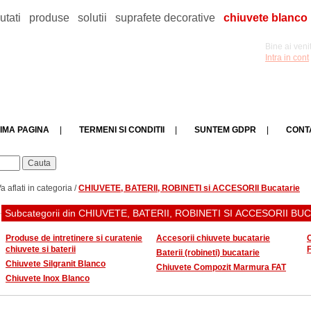
utati
produse
solutii
suprafete decorative
chiuvete blanco
Bine ai venit
Intra in cont
IMA PAGINA
|
TERMENI SI CONDITII
|
SUNTEM GDPR
|
CONT
a aflati in categoria /
CHIUVETE, BATERII, ROBINETI si ACCESORII Bucatarie
Subcategorii din CHIUVETE, BATERII, ROBINETI SI ACCESORII BU
Produse de intretinere si curatenie
Accesorii chiuvete bucatarie
chiuvete si baterii
Baterii (robineti) bucatarie
Chiuvete Silgranit Blanco
Chiuvete Compozit Marmura FAT
Chiuvete Inox Blanco