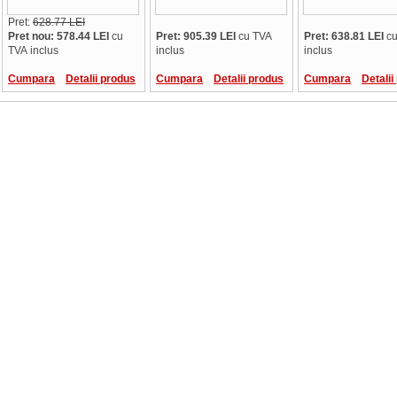
Pret:
628.77 LEI
Pret nou: 578.44 LEI
cu
Pret: 905.39 LEI
cu TVA
Pret: 638.81 LEI
cu
TVA inclus
inclus
inclus
Cumpara
Detalii produs
Cumpara
Detalii produs
Cumpara
Detalii