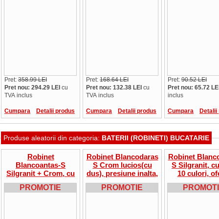
Pret:
358.99 LEI
Pret:
168.64 LEI
Pret:
90.52 LEI
Pret nou: 294.29 LEI
cu
Pret nou: 132.38 LEI
cu
Pret nou: 65.72 LE
TVA inclus
TVA inclus
inclus
Cumpara
Detalii produs
Cumpara
Detalii produs
Cumpara
Detalii
Produse aleatorii din categoria:
BATERII (ROBINETI) BUCATARIE
Robinet
Robinet Blancodaras
Robinet Blanco
Blancoantas-S
S Crom lucios(cu
S Silgranit, c
Silgranit + Crom, cu
dus), presiune inalta,
10 culori, of
dus, oferta
517731
PROMOTIE
PROMOTIE
PROMOT