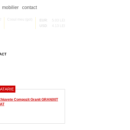
mobilier
contact
!
Cosul meu (gol)
EUR
:
5.03 LEI
USD
:
4.13 LEI
ACT
CATARIE
Chiuvete Compozit Granit GRANIXIT
FAT