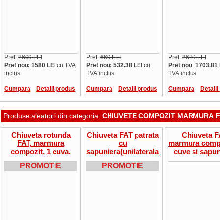
Pret:
2609 LEI
Pret:
669 LEI
Pret:
2629 LEI
Pret nou: 1580 LEI
cu TVA
Pret nou: 532.38 LEI
cu
Pret nou: 1703.81 
inclus
TVA inclus
TVA inclus
Cumpara
Detalii produs
Cumpara
Detalii produs
Cumpara
Detalii
Produse aleatorii din categoria:
CHIUVETE COMPOZIT MARMURA F
Chiuveta rotunda
Chiuveta FAT patrata
Chiuveta F
FAT, marmura
cu
marmura compo
compozit, 1 cuva,
sapuniera(unilaterala),
cuve si sapun
49x21 cm, 9.20.06
marmura compozit, 1
90x49x21 cm, 9
PROMOTIE
PROMOTIE
cuva, 51x51x21 cm,
9.21.01