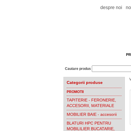
despre noi
no
PR
Cautare produs
V
Categorii produse
PROMOTII
TAPITERIE - FERONERIE,
ACCESORII, MATERIALE
MOBILIER BAIE - accesorii
BLATURI HPC PENTRU
MOBILILIER BUCATARIE,