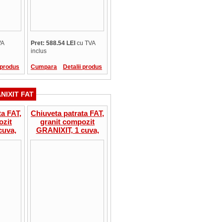
VA
Pret: 588.54 LEI
cu TVA
inclus
 produs
Cumpara
Detalii produs
NIXIT FAT
ta FAT,
Chiuveta patrata FAT,
ozit
granit compozit
cuva,
GRANIXIT, 1 cuva,
.21.08
43x46x21 cm, 9.21.17