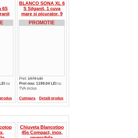
BLANCO SONA XL 6
a 6S
S Silganit, 1 cuva
ranit
mare si picurator, 9
 cu
culori
IE
PROMOTIE
,
omotie
Pret:
1979 LEI
LEI
cu
Pret nou: 1199.04 LEI
cu
TVA inclus
 produs
Cumpara
Detalii produs
cotop
Chiuveta Blancotipo
x,
45s Compact, inox,
la,
reversibila,