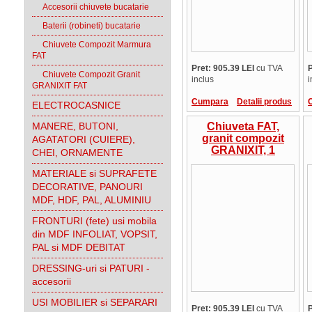
Accesorii chiuvete bucatarie
Baterii (robineti) bucatarie
Chiuvete Compozit Marmura
FAT
Pret: 905.39 LEI
cu TVA
P
Chiuvete Compozit Granit
inclus
i
GRANIXIT FAT
Cumpara
Detalii produs
ELECTROCASNICE
MANERE, BUTONI,
Chiuveta FAT,
granit compozit
AGATATORI (CUIERE),
GRANIXIT, 1
CHEI, ORNAMENTE
cuva+picurator,
MATERIALE si SUPRAFETE
95x49x21 cm,
9.23.12
DECORATIVE, PANOURI
MDF, HDF, PAL, ALUMINIU
FRONTURI (fete) usi mobila
din MDF INFOLIAT, VOPSIT,
PAL si MDF DEBITAT
DRESSING-uri si PATURI -
accesorii
USI MOBILIER si SEPARARI
Pret: 905.39 LEI
cu TVA
P