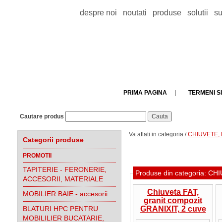
despre noi
noutati
produse
solutii
su
PRIMA PAGINA
|
TERMENI SI
Cautare produs
Va aflati in categoria /
CHIUVETE, B
Categorii produse
PROMOTII
TAPITERIE - FERONERIE,
Produse din categoria: 
ACCESORII, MATERIALE
Chiuveta FAT,
MOBILIER BAIE - accesorii
granit compozit
BLATURI HPC PENTRU
GRANIXIT, 2 cuve
inegale, 95x49x21
MOBILILIER BUCATARIE,