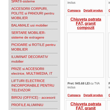
SPATII-sisteme
inclus
i
ACCESORII CORPURI,
Cumpara
Detalii produs
POLITE si PANOURI pentru
MOBILIER
Chiuveta patrata
FAT, granit
BALAMALE usi mobilier
compozit
GRANIXIT, 1 cuva ,
SERTARE MOBILIER-
80x60x21 cm,
sisteme de extragere
pentru masca,
9.21.18
PICIOARE si ROTILE pentru
MOBILIER
ILUMINAT DECORATIV
mobilier
PRIZE si ACCESORII
electrice, MULTIMEDIA, IT
LIFTURI ELECTRICE
Pret: 945.68 LEI
cu TVA
P
INCORPORABILE PENTRU
inclus
i
TELEVIZOR
Cumpara
Detalii produs
BIROU (OFFICE) - accesorii
Chiuveta patrata
PROFILE ALUMINIU
FAT, granit