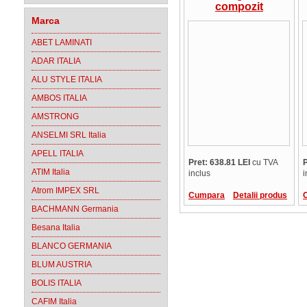
compozit
GRANIXIT, 1 cuva,
Marca
51x51x21 cm,
9.21.08
ABET LAMINATI
ADAR ITALIA
ALU STYLE ITALIA
AMBOS ITALIA
AMSTRONG
ANSELMI SRL Italia
APELL ITALIA
Pret: 638.81 LEI
cu TVA
P
ATIM Italia
inclus
i
Atrom IMPEX SRL
Cumpara
Detalii produs
BACHMANN Germania
Besana Italia
BLANCO GERMANIA
BLUM AUSTRIA
BOLIS ITALIA
CAFIM Italia