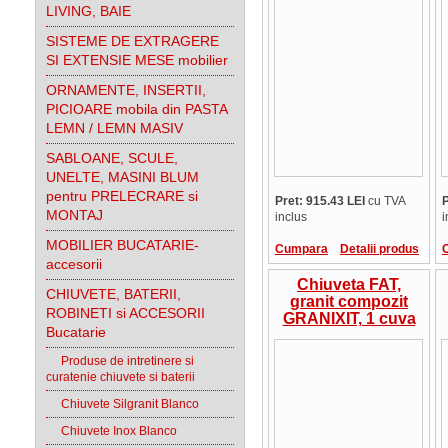
cm, 9.28.14
LIVING, BAIE
SISTEME DE EXTRAGERE
SI EXTENSIE MESE mobilier
ORNAMENTE, INSERTII,
PICIOARE mobila din PASTA
LEMN / LEMN MASIV
SABLOANE, SCULE,
UNELTE, MASINI BLUM
pentru PRELECRARE si
Pret: 915.43 LEI
cu TVA
P
MONTAJ
inclus
i
MOBILIER BUCATARIE-
Cumpara
Detalii produs
accesorii
Chiuveta FAT,
CHIUVETE, BATERII,
granit compozit
ROBINETI si ACCESORII
GRANIXIT, 1 cuva
Bucatarie
dreapta si picurator
stanga, 90x49x21
Produse de intretinere si
cm, 9.29.03
curatenie chiuvete si baterii
Chiuvete Silgranit Blanco
Chiuvete Inox Blanco