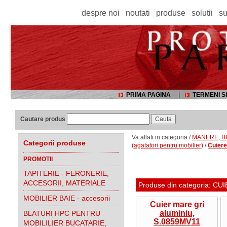
despre noi
noutati
produse
solutii
su
PRIMA PAGINA
|
TERMENI SI
Cautare produs
Va aflati in categoria /
MANERE, BU
Categorii produse
(agatatori pentru mobilier)
/
Cuiere
PROMOTII
TAPITERIE - FERONERIE,
ACCESORII, MATERIALE
Produse din categoria: 
MOBILIER BAIE - accesorii
Cuier mare gri
aluminiu,
BLATURI HPC PENTRU
S.0859MV11
MOBILILIER BUCATARIE,