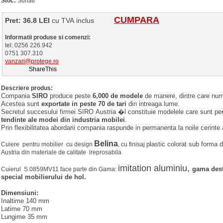
Stoc:
Sunati
CUMPARA
Pret: 36.8 LEI
cu TVA inclus
Informatii produse si comenzi:
tel: 0256 226.942
0751 307.310
vanzari@protege.ro
ShareThis
Descriere produs:
Compania
SIRO
produce peste
6,000 de modele
de manere, dintre care nume
Acestea sunt
exportate in peste 70 de tari
din intreaga lume.
Secretul succesului firmei SIRO Austria �l constituie modelele care sunt pe
tendinte ale modei din industria mobilei
.
Prin flexibilitatea abordarii compania raspunde in permanenta la noile cerinte a
Belina
plastic colorat sub forma 
Cuiere pentru mobilier cu design
, cu finisaj
Austria din materiale de calitate ireprosabila
imitation aluminiu,
gama dest
Cuierul S.0859MV11 face parte din Gama:
special mobilierului de hol.
Dimensiuni:
Inaltime 140 mm
Latime 70 mm
Lungime 35 mm