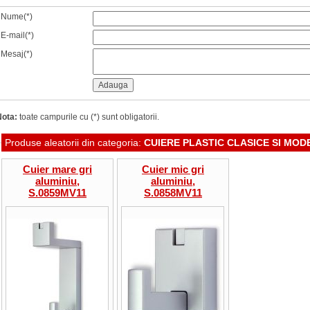
Nume(*)
E-mail(*)
Mesaj(*)
Nota:
toate campurile cu (*) sunt obligatorii.
Produse aleatorii din categoria:
CUIERE PLASTIC CLASICE SI MOD
Cuier mare gri
Cuier mic gri
aluminiu,
aluminiu,
S.0859MV11
S.0858MV11