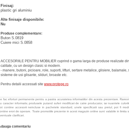
Finisaj:
plastic gri aluminiu
Alte finisaje disponibile:
Nu
Produse complementare:
Buton S.0819
Cuiere mici S.0858
ACCESORIILE PENTRU MOBILIER cuprind o gama larga de produse realizate din 
calitate, cu un design clasic si modern.
- manere, butoni, picioare, role, suporti, lifturi, sertare metalice, glisiere, balama
sisteme de usi glisante, silduri, broaste etc.
Pentru detalii accessati site
www.protege.ro
e fac eforturi permanente pentru a pastra acuratetea informatiilor din acesta prezentare. Rareori
u caracter informativ, produsele putand suferi modificari de catre producator, iar nuantele culorilor
ot contine accesorii neincluse in pachetele standard, unele specificatii sau pretul, pot fi mod
ontine erori de operare. Toate promotiile prezente in acest magazin online sunt valabile in limita s
ventuale clarificari.
Adauga comentariu