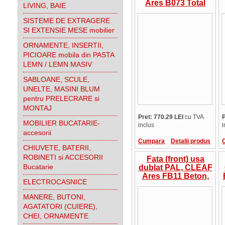
Ares B073 Total
LIVING, BAIE
White, 36 mm, cant
ABS la culoare,
SISTEME DE EXTRAGERE
suprafata in relief,
SI EXTENSIE MESE mobilier
Italia, pret/mp
ORNAMENTE, INSERTII,
PICIOARE mobila din PASTA
LEMN / LEMN MASIV
SABLOANE, SCULE,
UNELTE, MASINI BLUM
pentru PRELECRARE si
MONTAJ
Pret: 770.29 LEI
cu TVA
P
MOBILIER BUCATARIE-
inclus
i
accesorii
Cumpara
Detalii produs
CHIUVETE, BATERII,
ROBINETI si ACCESORII
Fata (front) usa
Bucatarie
dublat PAL, CLEAF
Ares FB11 Beton,
ELECTROCASNICE
36 mm, cant ABS la
culoare, suprafata
MANERE, BUTONI,
in relief, Italia,
AGATATORI (CUIERE),
pret/mp
CHEI, ORNAMENTE