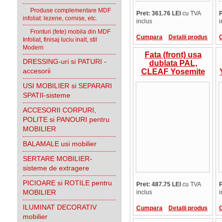
Produse complementare MDF
Pret: 361.76 LEI
cu TVA
P
infoliat: lezene, cornise, etc.
inclus
i
Fronturi (fete) mobila din MDF
Cumpara
Detalii produs
Infoliat, finisaj luciu inalt, stil
Modern
Fata (front) usa
DRESSING-uri si PATURI -
dublata PAL,
accesorii
CLEAF Yosemite
S013, Old Jack, 36
USI MOBILIER si SEPARARI
mm, cant ABS la
SPATII-sisteme
culoare, suprafata
in relief, Italia,
ACCESORII CORPURI,
pret/mp
POLITE si PANOURI pentru
MOBILIER
BALAMALE usi mobilier
SERTARE MOBILIER-
sisteme de extragere
PICIOARE si ROTILE pentru
Pret: 487.75 LEI
cu TVA
P
MOBILIER
inclus
i
ILUMINAT DECORATIV
Cumpara
Detalii produs
mobilier