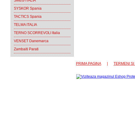
SMEG ITALIA
SYSKOR Spania
TACTICS Spania
TELMA ITALIA
TERNO SCORREVOLI Italia
VENSET Danemarca
Zambaiti Parati
PRIMA PAGINA
|
TERMENI SI