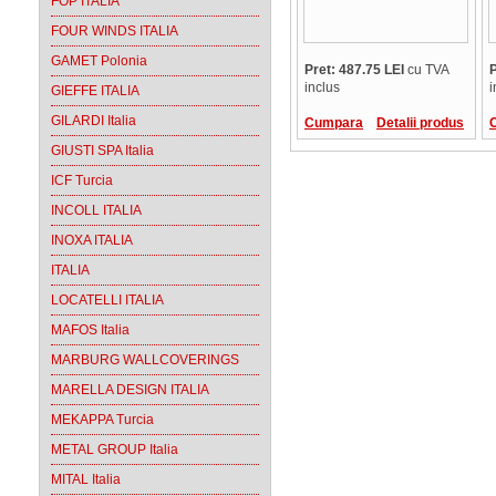
FOP ITALIA
FOUR WINDS ITALIA
GAMET Polonia
Pret: 487.75 LEI
cu TVA
P
inclus
i
GIEFFE ITALIA
GILARDI Italia
Cumpara
Detalii produs
GIUSTI SPA Italia
ICF Turcia
INCOLL ITALIA
INOXA ITALIA
ITALIA
LOCATELLI ITALIA
MAFOS Italia
MARBURG WALLCOVERINGS
MARELLA DESIGN ITALIA
MEKAPPA Turcia
METAL GROUP Italia
MITAL Italia