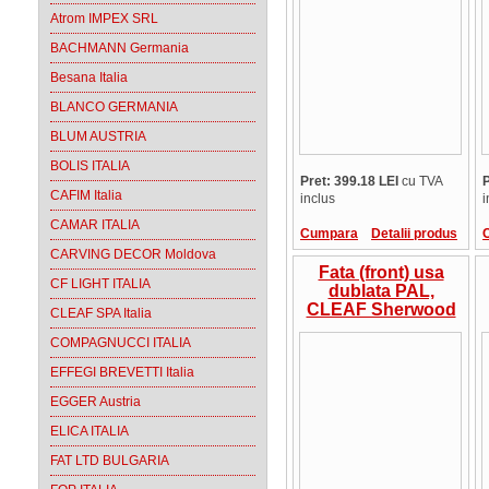
pret/mp
Atrom IMPEX SRL
BACHMANN Germania
Besana Italia
BLANCO GERMANIA
BLUM AUSTRIA
BOLIS ITALIA
Pret: 399.18 LEI
cu TVA
P
CAFIM Italia
inclus
i
CAMAR ITALIA
Cumpara
Detalii produs
CARVING DECOR Moldova
Fata (front) usa
CF LIGHT ITALIA
dublata PAL,
CLEAF Sherwood
CLEAF SPA Italia
B073 Bianco Total,
COMPAGNUCCI ITALIA
36 mm, cant ABS la
culoare, suprafata
EFFEGI BREVETTI Italia
in relief, Italia,
pret/mp
EGGER Austria
ELICA ITALIA
FAT LTD BULGARIA