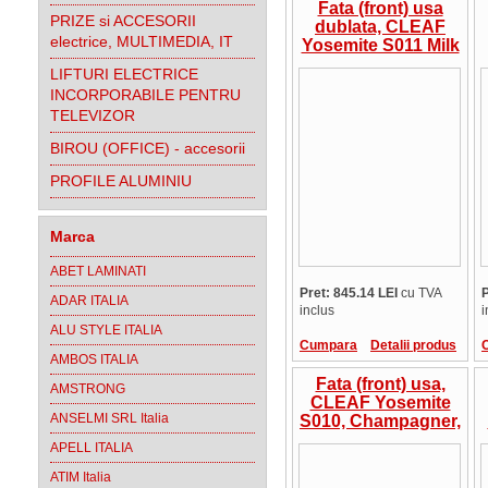
Fata (front) usa
PRIZE si ACCESORII
dublata, CLEAF
electrice, MULTIMEDIA, IT
Yosemite S011 Milk
Shake, 36mm, cant
LIFTURI ELECTRICE
ABS la culoare,
INCORPORABILE PENTRU
suprafata in relief,
TELEVIZOR
Italia, pret/mp
BIROU (OFFICE) - accesorii
PROFILE ALUMINIU
Marca
ABET LAMINATI
Pret: 845.14 LEI
cu TVA
P
ADAR ITALIA
inclus
i
ALU STYLE ITALIA
Cumpara
Detalii produs
AMBOS ITALIA
Fata (front) usa,
AMSTRONG
CLEAF Yosemite
ANSELMI SRL Italia
S010, Champagner,
cant ABS la
APELL ITALIA
culoare, suprafata
in relief, Italia,
ATIM Italia