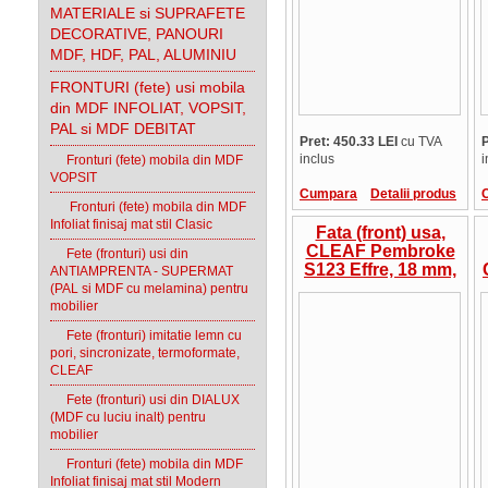
MATERIALE si SUPRAFETE
DECORATIVE, PANOURI
MDF, HDF, PAL, ALUMINIU
FRONTURI (fete) usi mobila
din MDF INFOLIAT, VOPSIT,
PAL si MDF DEBITAT
Pret: 450.33 LEI
cu TVA
P
inclus
i
Fronturi (fete) mobila din MDF
VOPSIT
Cumpara
Detalii produs
Fronturi (fete) mobila din MDF
Infoliat finisaj mat stil Clasic
Fata (front) usa,
CLEAF Pembroke
Fete (fronturi) usi din
S123 Effre, 18 mm,
ANTIAMPRENTA - SUPERMAT
cant ABS la
(PAL si MDF cu melamina) pentru
culoare, suprafata
mobilier
in relief, Italia,
Fete (fronturi) imitatie lemn cu
pret/mp
pori, sincronizate, termoformate,
CLEAF
Fete (fronturi) usi din DIALUX
(MDF cu luciu inalt) pentru
mobilier
Fronturi (fete) mobila din MDF
Infoliat finisaj mat stil Modern