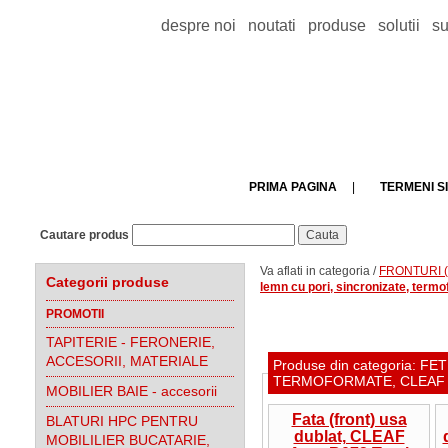
despre noi
noutati
produse
solutii
su
PRIMA PAGINA
|
TERMENI SI
Cautare produs
Va aflati in categoria /
FRONTURI (f
Categorii produse
lemn cu pori, sincronizate, ter
PROMOTII
TAPITERIE - FERONERIE,
ACCESORII, MATERIALE
Produse din categoria: 
TERMOFORMATE, CLEAF
MOBILIER BAIE - accesorii
Fata (front) usa
BLATURI HPC PENTRU
dublat, CLEAF
MOBILILIER BUCATARIE,