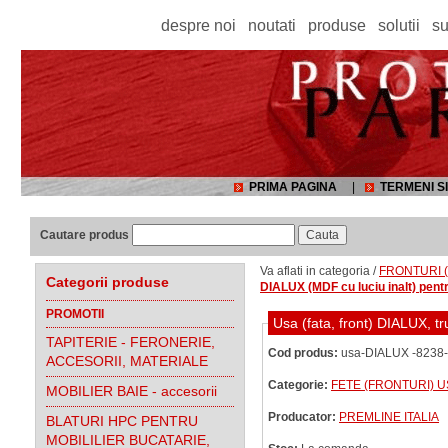
despre noi
noutati
produse
solutii
su
PRIMA PAGINA
|
TERMENI SI
Cautare produs
Va aflati in categoria /
FRONTURI (f
Categorii produse
DIALUX (MDF cu luciu inalt) pent
PROMOTII
Usa (fata, front) DIALUX, tru
TAPITERIE - FERONERIE,
Cod produs:
usa-DIALUX -8238-
ACCESORII, MATERIALE
Categorie:
FETE (FRONTURI) U
MOBILIER BAIE - accesorii
Producator:
PREMLINE ITALIA
BLATURI HPC PENTRU
MOBILILIER BUCATARIE,