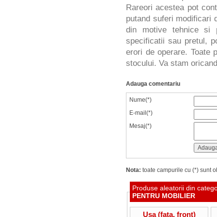
Rareori acestea pot cont
putand suferi modificari d
din motive tehnice si 
specificatii sau pretul, 
erori de operare. Toate p
stocului. Va stam oricand 
Adauga comentariu
Nume(*)
E-mail(*)
Mesaj(*)
Nota:
toate campurile cu (*) sunt ob
Produse aleatorii din categ
PENTRU MOBILIER
Usa (fata, front)