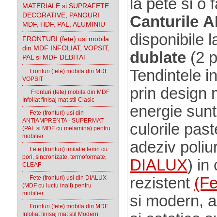
la pete si o 
MATERIALE si SUPRAFETE
DECORATIVE, PANOURI
Canturile 
MDF, HDF, PAL, ALUMINIU
disponibile 
FRONTURI (fete) usi mobila
din MDF INFOLIAT, VOPSIT,
dublate
(2 p
PAL si MDF DEBITAT
Tendintele i
Fronturi (fete) mobila din MDF
VOPSIT
prin design m
Fronturi (fete) mobila din MDF
Infoliat finisaj mat stil Clasic
energie sunt
Fete (fronturi) usi din
ANTIAMPRENTA - SUPERMAT
culorile pas
(PAL si MDF cu melamina) pentru
mobilier
adeziv poliu
Fete (fronturi) imitatie lemn cu
pori, sincronizate, termoformate,
DIALUX
) in
CLEAF
Fete (fronturi) usi din DIALUX
rezistent
(Fe
(MDF cu luciu inalt) pentru
mobilier
si modern, a
Fronturi (fete) mobila din MDF
Infoliat finisaj mat stil Modern