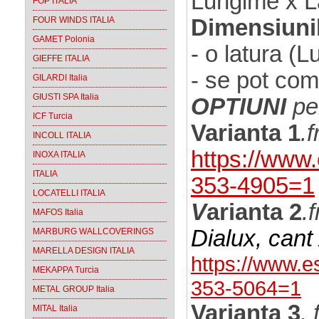
Lungime x L
FOP ITALIA
FOUR WINDS ITALIA
Dimensiunil
GAMET Polonia
- o latura 
GIEFFE ITALIA
- se pot com
GILARDI Italia
GIUSTI SPA Italia
OPTIUNI
pe
ICF Turcia
Varianta 1
.
INCOLL ITALIA
https://www
INOXA ITALIA
ITALIA
353-4905=1
LOCATELLI ITALIA
V
arianta 2
.
MAFOS Italia
Dialux, can
MARBURG WALLCOVERINGS
MARELLA DESIGN ITALIA
https://www.e
MEKAPPA Turcia
353-5064=1
METAL GROUP Italia
Varianta 3
.
MITAL Italia