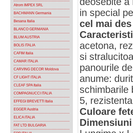
deosebite a
Atrom IMPEX SRL
in special p
BACHMANN Germania
cel mai des 
Besana Italia
BLANCO GERMANIA
Caracteristi
BLUM AUSTRIA
acetona, rez
BOLIS ITALIA
CAFIM Italia
si stralucito
CAMAR ITALIA
panourile de
CARVING DECOR Moldova
anume: durita
CF LIGHT ITALIA
CLEAF SPA Italia
schimbarile b
COMPAGNUCCI ITALIA
5, rezistenta
EFFEGI BREVETTI Italia
Culoare fete
EGGER Austria
ELICA ITALIA
Dimensiuni 
FAT LTD BULGARIA