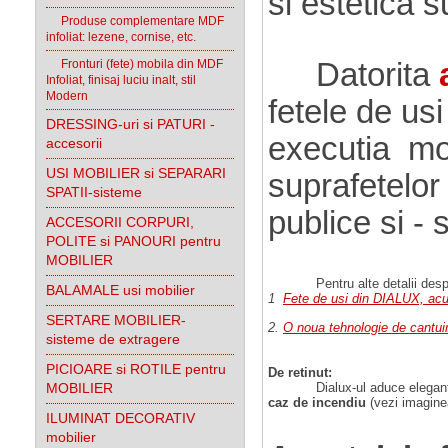
si estetica 
Produse complementare MDF
infoliat: lezene, cornise, etc.
Fronturi (fete) mobila din MDF
Datorita
Infoliat, finisaj luciu inalt, stil
Modern
fetele de usi
DRESSING-uri si PATURI -
executia mobi
accesorii
USI MOBILIER si SEPARARI
suprafetelor 
SPATII-sisteme
publice si - 
ACCESORII CORPURI,
POLITE si PANOURI pentru
MOBILIER
Pentru alte detalii despre fe
BALAMALE usi mobilier
1
.
Fete de usi din DIALUX, acu
SERTARE MOBILIER-
2.
O noua tehnologie de cantui
sisteme de extragere
PICIOARE si ROTILE pentru
De retinut:
MOBILIER
Dialux-ul aduce eleganta or
caz de incendiu
(vezi imagine
ILUMINAT DECORATIV
mobilier