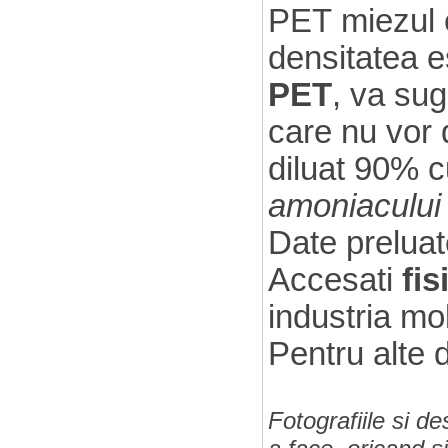
PET miezul e
densitatea es
PET
, va sug
care nu vor d
diluat 90% c
amoniacului 
Date preluate
Accesati
fis
industria mob
Pentru alte 
Fotografiile si d