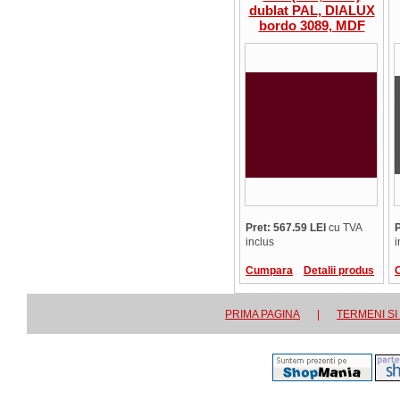
dublat PAL, DIALUX
bordo 3089, MDF
luciu inalt, Italia,
pentru mobilier, cant
ABS 1 mm, pret /
metru patrat
Pret: 567.59 LEI
cu TVA
P
inclus
i
Cumpara
Detalii produs
PRIMA PAGINA
|
TERMENI SI