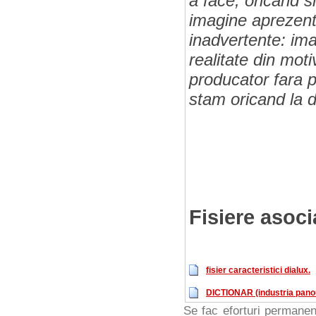
a face, oricand s
imagine aprezenta
inadvertente: imag
realitate din moti
producator fara p
stam oricand la di
Fisiere asoci
fisier caracteristici dialux.
DICTIONAR (industria panour
Se fac eforturi permanen