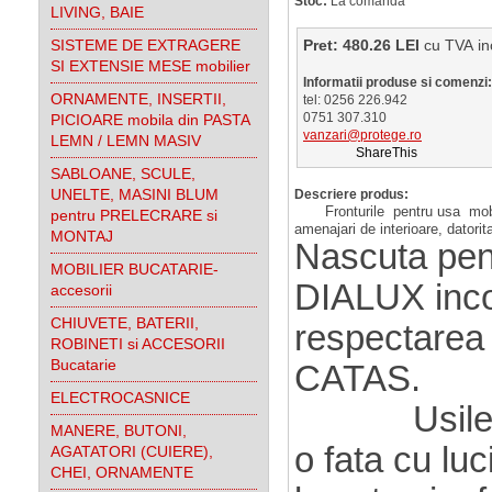
Stoc:
La comanda
LIVING, BAIE
SISTEME DE EXTRAGERE
Pret: 480.26 LEI
cu TVA
SI EXTENSIE MESE mobilier
Informatii produse si comenzi:
ORNAMENTE, INSERTII,
tel: 0256 226.942
0751 307.310
PICIOARE mobila din PASTA
vanzari@protege.ro
LEMN / LEMN MASIV
ShareThis
SABLOANE, SCULE,
UNELTE, MASINI BLUM
Descriere produs:
Fronturile pentru usa mob
pentru PRELECRARE si
amenajari de interioare, datori
MONTAJ
Nascuta pentr
MOBILIER BUCATARIE-
DIALUX incor
accesorii
CHIUVETE, BATERII,
respectarea 
ROBINETI si ACCESORII
Bucatarie
CATAS.
ELECTROCASNICE
Usile di
MANERE, BUTONI,
o fata cu luc
AGATATORI (CUIERE),
CHEI, ORNAMENTE