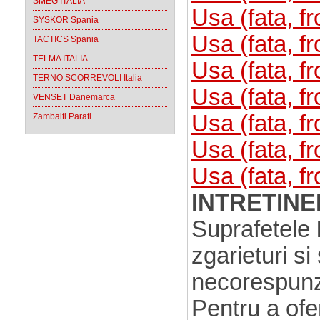
SMEG ITALIA
Usa (fata, 
SYSKOR Spania
Usa (fata, 
TACTICS Spania
TELMA ITALIA
Usa (fata, f
TERNO SCORREVOLI Italia
Usa (fata, f
VENSET Danemarca
Usa (fata, f
Zambaiti Parati
Usa (fata, f
Usa (fata, f
INTRETINER
Suprafetele
zgarieturi s
necorespunz
Pentru a ofe