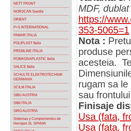
NETT FRONT
MDF, dublat
NORSCAN Suedia
https://www
ORIENT
353-5065=1
P+S INTERNATIONAL
PAMAR ITALIA
Nota :
Pretu
POLIPLAST Italia
produse pers
PREMLINE ITALIA
ROMAGNAPLASTIC Italia
acesteia. Te
SALICE Italia
Dimensiunile
SCHULTE ELEKTROTECHNIK
GERMANIA
rugam sa le 
SCILM ITALIA
sau frontului
SIBU AUSTRIA
Finisaje di
SIIM ITALIA
SIRO AUSTRIA
Usa (fata, f
Sistemas y Complementos de
Herrajes SL SPANIA
Usa (fata, 