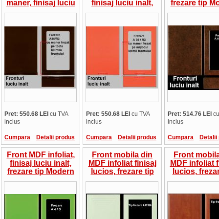
maner, finisaj luciu
finisaj luciu inalt,
frezare tip M
inalt, frezare tip
frezare tip Modern
A66/R6, pre
Modern A34/ R3,
A35/ R3, pret/mp
pret/mp
Pret: 550.68 LEI
cu TVA
Pret: 550.68 LEI
cu TVA
Pret: 514.76 LEI
cu
inclus
inclus
inclus
Cumpara
Detalii produs
Cumpara
Detalii produs
Cumpara
Detalii
Front MDF infoliat,
Front mobila din
Front mobila
finisaj luciu inalt,
MDF infoliat finisaj
MDF infoliat f
frezare tip Modern
lucios, frezare tip
lucios, frezar
A4/ S, pret/mp
Modern A12/ R6,
modern A4
pret/mp
pret/mp