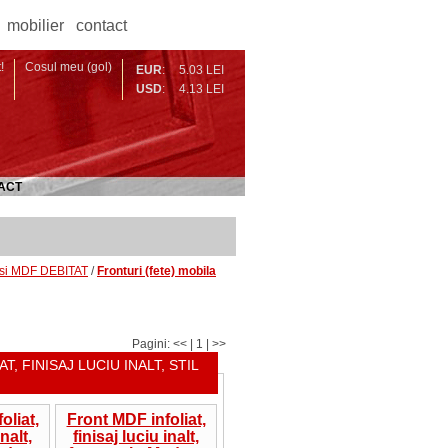
mobilier
contact
!
Cosul meu (gol)
EUR
:
5.03 LEI
USD
:
4.13 LEI
ACT
 si MDF DEBITAT
/
Fronturi (fete) mobila
Pagini: << | 1 | >>
T, FINISAJ LUCIU INALT, STIL
oliat,
Front MDF infoliat,
inalt,
finisaj luciu inalt,