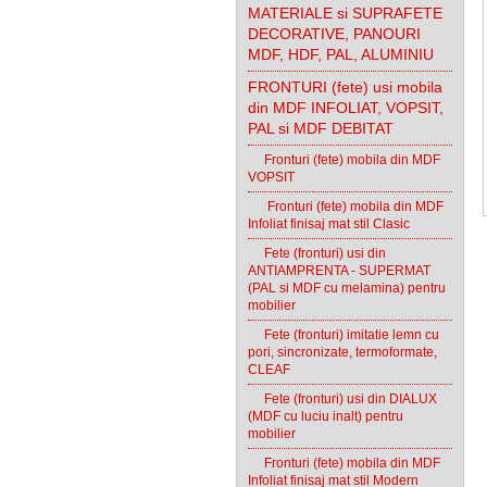
MATERIALE si SUPRAFETE
DECORATIVE, PANOURI
MDF, HDF, PAL, ALUMINIU
FRONTURI (fete) usi mobila
din MDF INFOLIAT, VOPSIT,
PAL si MDF DEBITAT
Fronturi (fete) mobila din MDF
VOPSIT
Fronturi (fete) mobila din MDF
Infoliat finisaj mat stil Clasic
Fete (fronturi) usi din
ANTIAMPRENTA - SUPERMAT
(PAL si MDF cu melamina) pentru
mobilier
Fete (fronturi) imitatie lemn cu
pori, sincronizate, termoformate,
CLEAF
Fete (fronturi) usi din DIALUX
(MDF cu luciu inalt) pentru
mobilier
Fronturi (fete) mobila din MDF
Infoliat finisaj mat stil Modern