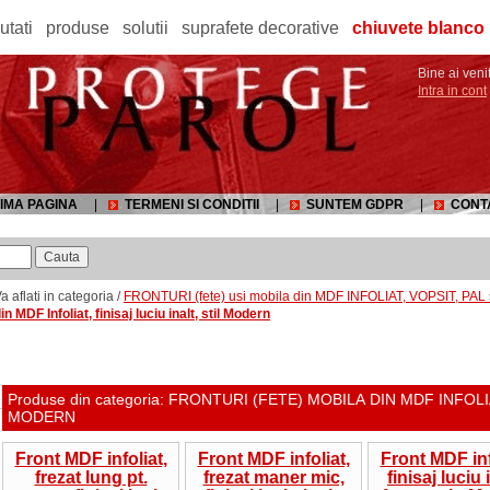
utati
produse
solutii
suprafete decorative
chiuvete blanco
Bine ai venit
Intra in cont
IMA PAGINA
|
TERMENI SI CONDITII
|
SUNTEM GDPR
|
CONT
a aflati in categoria /
FRONTURI (fete) usi mobila din MDF INFOLIAT, VOPSIT, PAL
in MDF Infoliat, finisaj luciu inalt, stil Modern
Produse din categoria: FRONTURI (FETE) MOBILA DIN MDF INFOLIA
MODERN
Front MDF infoliat,
Front MDF infoliat,
Front MDF inf
frezat lung pt.
frezat maner mic,
finisaj luciu 