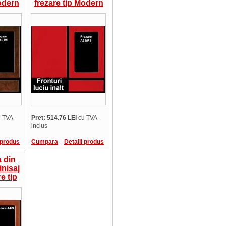
odern
frezare tip Modern
t/mp
A33/R3, pret/mp
 TVA
Pret: 514.76 LEI
cu TVA
inclus
 produs
Cumpara
Detalii produs
 din
inisaj
e tip
/S,