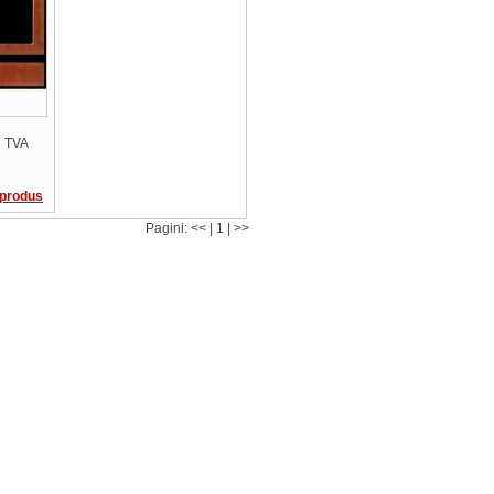
 TVA
 produs
Pagini: << | 1 | >>