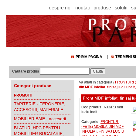
despre noi
noutati
produse
solutii
su
PRIMA PAGINA
|
TERMENI SI
Cautare produs
Va aflati in categoria /
FRONTURI (f
Categorii produse
din MDF Infoliat, finisaj luciu inalt
PROMOTII
Front MDF infoliat, finisaj 
TAPITERIE - FERONERIE,
Cod produs:
A33/R3 mdf
ACCESORII, MATERIALE
luciu inalt
MOBILIER BAIE - accesorii
Categorie:
FRONTURI
(FETE) MOBILA DIN MDF
BLATURI HPC PENTRU
INFOLIAT, FINISAJ LUCIU
MOBILILIER BUCATARIE,