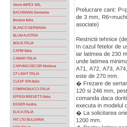
Atrom IMPEX SRL
Prelucrare cant: P=p
BACHMANN Germania
de 3 mm, R6=muchie r
Besana Italia
asociate)
BLANCO GERMANIA
BLUM AUSTRIA
Restrictii tehnice (de
BOLIS ITALIA
In cazul fetelor de 
CAFIM Italia
iar latimea de 230
CAMAR ITALIA
unde latimea minima
CARVING DECOR Moldova
A71, A72, A73, A74
CF LIGHT ITALIA
este de 270 mm.
CLEAF SPA Italia
� Frezare de sertar 
COMPAGNUCCI ITALIA
120 si 246 mm, pest
EFFEGI BREVETTI Italia
comanda daca doriti 
EGGER Austria
executa in modelul 
� La solicitarea orie
ELICA ITALIA
1200 mm.
FAT LTD BULGARIA