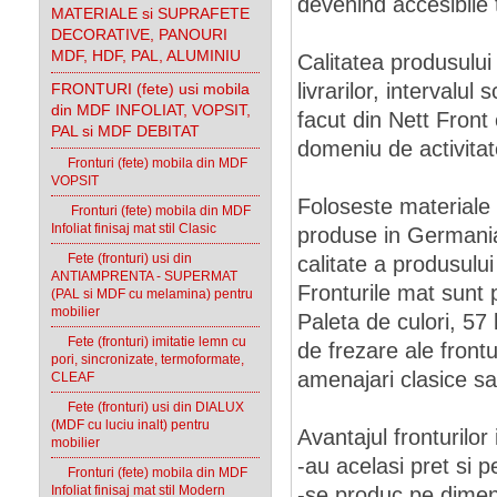
devenind accesibile 
MATERIALE si SUPRAFETE
DECORATIVE, PANOURI
MDF, HDF, PAL, ALUMINIU
Calitatea produsului
livrarilor, intervalul
FRONTURI (fete) usi mobila
din MDF INFOLIAT, VOPSIT,
facut din Nett Fron
PAL si MDF DEBITAT
domeniu de activitat
Fronturi (fete) mobila din MDF
VOPSIT
Foloseste materiale de
Fronturi (fete) mobila din MDF
Infoliat finisaj mat stil Clasic
produse in Germania
Fete (fronturi) usi din
calitate a produsului 
ANTIAMPRENTA - SUPERMAT
Fronturile mat sunt
(PAL si MDF cu melamina) pentru
mobilier
Paleta de culori, 57
Fete (fronturi) imitatie lemn cu
de frezare ale front
pori, sincronizate, termoformate,
amenajari clasice sa
CLEAF
Fete (fronturi) usi din DIALUX
(MDF cu luciu inalt) pentru
Avantajul fronturilor 
mobilier
-au acelasi pret si p
Fronturi (fete) mobila din MDF
Infoliat finisaj mat stil Modern
-se produc pe dimen