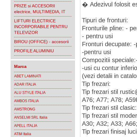
� Adezivul folosit 
PRIZE si ACCESORII
electrice, MULTIMEDIA, IT
Tipuri de fronturi:
LIFTURI ELECTRICE
INCORPORABILE PENTRU
Fronturile pline: - p
TELEVIZOR
- pentru usi
BIROU (OFFICE) - accesorii
Fronturi decupate: -
PROFILE ALUMINIU
-pentru usi
Compozitii speciale:-
Marca
-usi cu contur inferio
(vezi detalii in catal
ABET LAMINATI
Tip frezari:
ADAR ITALIA
Tip frezari stil rus
ALU STYLE ITALIA
A76; A77; A78; A59
AMBOS ITALIA
Tip frezari stil cla
AMSTRONG
Tip frezari stil mod
ANSELMI SRL Italia
A30; A32; A33; A66
APELL ITALIA
Tip frezari finisaj l
ATIM Italia