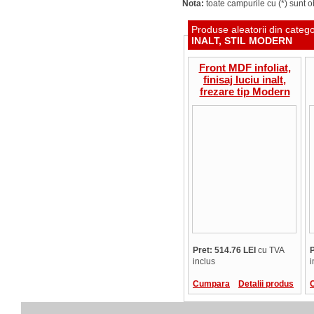
Nota:
toate campurile cu (*) sunt ob
Produse aleatorii din categ
INALT, STIL MODERN
Front MDF infoliat,
finisaj luciu inalt,
frezare tip Modern
A33/R3, pret/mp
Pret: 514.76 LEI
cu TVA
P
inclus
i
Cumpara
Detalii produs