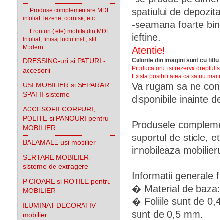
spatiului de depozit
Produse complementare MDF
infoliat: lezene, cornise, etc.
-seamana foarte bine
Fronturi (fete) mobila din MDF
ieftine.
Infoliat, finisaj luciu inalt, stil
Modern
Atentie!
DRESSING-uri si PATURI -
Culorile din imagini sunt cu titlu
Producatorul isi rezerva dreptul s
accesorii
Exista posibilitatea ca sa nu mai 
USI MOBILIER si SEPARARI
Va rugam sa ne conta
SPATII-sisteme
disponibile inainte
ACCESORII CORPURI,
POLITE si PANOURI pentru
Produsele compleme
MOBILIER
suportul de sticle, e
BALAMALE usi mobilier
innobileaza mobilieru
SERTARE MOBILIER-
sisteme de extragere
Informatii generale f
PICIOARE si ROTILE pentru
� Material de baz
MOBILIER
� Foliile sunt de 0
ILUMINAT DECORATIV
sunt de 0,5 mm.
mobilier