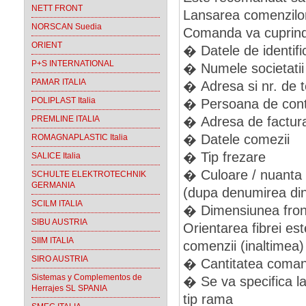
NETT FRONT
Lansarea comenzilor 
NORSCAN Suedia
Comanda va cuprinde
ORIENT
� Datele de identific
P+S INTERNATIONAL
� Numele societatii
PAMAR ITALIA
� Adresa si nr. de t
POLIPLAST Italia
� Persoana de conta
PREMLINE ITALIA
� Adresa de facturar
� Datele comezii
ROMAGNAPLASTIC Italia
� Tip frezare
SALICE Italia
� Culoare / nuanta
SCHULTE ELEKTROTECHNIK
GERMANIA
(dupa denumirea din 
SCILM ITALIA
� Dimensiunea frontu
SIBU AUSTRIA
Orientarea fibrei es
SIIM ITALIA
comenzii (inaltimea)
SIRO AUSTRIA
� Cantitatea coma
Sistemas y Complementos de
� Se va specifica la
Herrajes SL SPANIA
tip rama