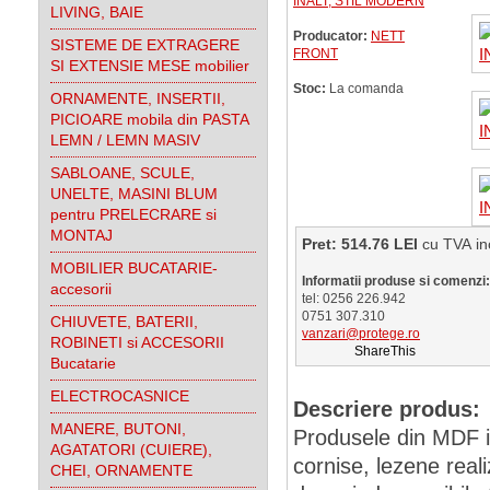
INALT, STIL MODERN
LIVING, BAIE
Producator:
NETT
SISTEME DE EXTRAGERE
FRONT
SI EXTENSIE MESE mobilier
Stoc:
La comanda
ORNAMENTE, INSERTII,
PICIOARE mobila din PASTA
LEMN / LEMN MASIV
SABLOANE, SCULE,
UNELTE, MASINI BLUM
pentru PRELECRARE si
MONTAJ
Pret: 514.76 LEI
cu TVA
MOBILIER BUCATARIE-
Informatii produse si comenzi:
accesorii
tel: 0256 226.942
0751 307.310
CHIUVETE, BATERII,
vanzari@protege.ro
ROBINETI si ACCESORII
ShareThis
Bucatarie
ELECTROCASNICE
Descriere produs:
MANERE, BUTONI,
Produsele din MDF inf
AGATATORI (CUIERE),
cornise, lezene real
CHEI, ORNAMENTE