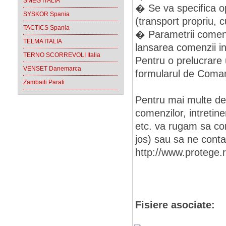
SMEG ITALIA
� Se va specifica o
SYSKOR Spania
(transport propriu, cu
TACTICS Spania
� Parametrii comenzi
TELMA ITALIA
lansarea comenzii in
TERNO SCORREVOLI Italia
Pentru o prelucrare 
VENSET Danemarca
formularul de Coman
Zambaiti Parati
Pentru mai multe det
comenzilor, intretiner
etc. va rugam sa cons
jos) sau sa ne conta
http://www.protege.
Fisiere asociate: