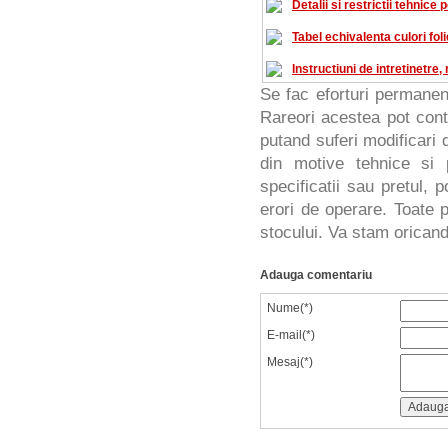
Detalii si restrictii tehnice 
Tabel echivalenta culori foli
Instructiuni de intretinetre
Se fac eforturi permanen
Rareori acestea pot cont
putand suferi modificari d
din motive tehnice si 
specificatii sau pretul, 
erori de operare. Toate p
stocului. Va stam oricand 
Adauga comentariu
Nume(*)
E-mail(*)
Mesaj(*)