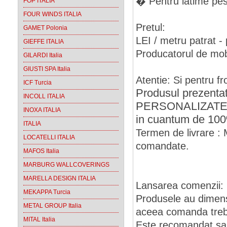
� Pentru latime pest
FOP ITALIA
FOUR WINDS ITALIA
Pretul:
GAMET Polonia
LEI / metru patrat - 
GIEFFE ITALIA
Producatorul de mobil
GILARDI Italia
GIUSTI SPA Italia
Atentie: Si pentru fr
ICF Turcia
Produsul prezenta
INCOLL ITALIA
PERSONALIZATE, e
INOXA ITALIA
in cuantum de 100
ITALIA
Termen de livrare : 
LOCATELLI ITALIA
comandate.
MAFOS Italia
MARBURG WALLCOVERINGS
MARELLA DESIGN ITALIA
Lansarea comenzii:
MEKAPPA Turcia
Produsele au dimens
METAL GROUP Italia
aceea comanda trebui
MITAL Italia
Este recomandat sa s