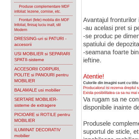
Produse complementare MDF
infoliat: lezene, cornise, etc.
Avantajul fronturilor 
Fronturi (fete) mobila din MDF
Infoliat, finisaj luciu inalt, stil
-au acelasi pret si p
Modern
-se produc pe dimen
DRESSING-uri si PATURI -
spatiului de depozit
accesorii
-seamana foarte bine
USI MOBILIER si SEPARARI
ieftine.
SPATII-sisteme
ACCESORII CORPURI,
POLITE si PANOURI pentru
Atentie!
MOBILIER
Culorile din imagini sunt cu titlu
Producatorul isi rezerva dreptul s
BALAMALE usi mobilier
Exista posibilitatea ca sa nu mai 
Va rugam sa ne conta
SERTARE MOBILIER-
sisteme de extragere
disponibile inainte
PICIOARE si ROTILE pentru
MOBILIER
Produsele compleme
ILUMINAT DECORATIV
suportul de sticle, e
mobilier