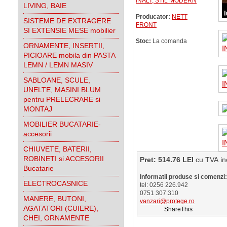
INALT, STIL MODERN
LIVING, BAIE
Producator:
NETT
SISTEME DE EXTRAGERE
FRONT
SI EXTENSIE MESE mobilier
Stoc:
La comanda
ORNAMENTE, INSERTII,
PICIOARE mobila din PASTA
LEMN / LEMN MASIV
SABLOANE, SCULE,
UNELTE, MASINI BLUM
pentru PRELECRARE si
MONTAJ
MOBILIER BUCATARIE-
accesorii
CHIUVETE, BATERII,
ROBINETI si ACCESORII
Pret: 514.76 LEI
cu TVA
Bucatarie
Informatii produse si comenzi:
ELECTROCASNICE
tel: 0256 226.942
0751 307.310
MANERE, BUTONI,
vanzari@protege.ro
AGATATORI (CUIERE),
ShareThis
CHEI, ORNAMENTE