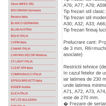
Atrom IMPEX SRL
A76; A77; A78; A59
BACHMANN Germania
Tip frezari stil cla
Tip frezari stil mod
Besana Italia
A30; A32; A33; A66
BLANCO GERMANIA
Tip frezari finisaj l
BLUM AUSTRIA
BOLIS ITALIA
Prelucrare cant: P=p
CAFIM Italia
de 3 mm, R6=muchie r
CAMAR ITALIA
asociate)
CARVING DECOR Moldova
CF LIGHT ITALIA
Restrictii tehnice (de
CLEAF SPA Italia
In cazul fetelor de 
COMPAGNUCCI ITALIA
iar latimea de 230
EFFEGI BREVETTI Italia
unde latimea minima
EGGER Austria
A71, A72, A73, A74
ELICA ITALIA
este de 270 mm.
FAT LTD BULGARIA
� Frezare de sertar 