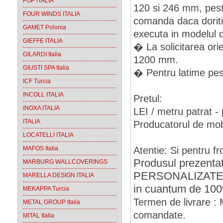
FOP ITALIA
120 si 246 mm, pest
FOUR WINDS ITALIA
comanda daca doriti 
GAMET Polonia
executa in modelul 
GIEFFE ITALIA
� La solicitarea orie
GILARDI Italia
1200 mm.
GIUSTI SPA Italia
� Pentru latime pest
ICF Turcia
INCOLL ITALIA
Pretul:
INOXA ITALIA
LEI / metru patrat - 
ITALIA
Producatorul de mobil
LOCATELLI ITALIA
MAFOS Italia
Atentie: Si pentru fr
Produsul prezenta
MARBURG WALLCOVERINGS
PERSONALIZATE, e
MARELLA DESIGN ITALIA
in cuantum de 100
MEKAPPA Turcia
Termen de livrare : 
METAL GROUP Italia
comandate.
MITAL Italia