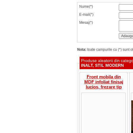
Nume(*)
E-mail(*)
Mesaj(*)
Nota:
toate campurile cu (*) sunt ob
Produse aleatorii din categ
INALT, STIL MODERN
Front mobila din
MDF infoliat finisaj
lucios, frezare tip
Modern A12/ R6,
pret/mp