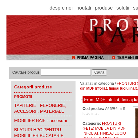
despre noi
noutati
produse
solutii
su
PRIMA PAGINA
|
TERMENI SI
Cautare produs
Va aflati in categoria /
FRONTURI (f
Categorii produse
din MDF Infoliat, finisaj luciu inalt
PROMOTII
Front MDF infoliat, finisaj 
TAPITERIE - FERONERIE,
Cod produs:
A66/R6 mdf
ACCESORII, MATERIALE
luciu inalt
MOBILIER BAIE - accesorii
Categorie:
FRONTURI
(FETE) MOBILA DIN MDF
BLATURI HPC PENTRU
INFOLIAT, FINISAJ LUCIU
MOBILILIER BUCATARIE,