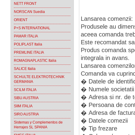
NETT FRONT
NORSCAN Suedia
Lansarea comenzii:
ORIENT
Produsele au dimens
P+S INTERNATIONAL
aceea comanda trebui
PAMAR ITALIA
Este recomandat sa s
POLIPLAST Italia
Produs comanda spe
PREMLINE ITALIA
integrala in avans.
ROMAGNAPLASTIC Italia
Lansarea comenzilor 
SALICE Italia
Comanda va cuprinde
SCHULTE ELEKTROTECHNIK
� Datele de identific
GERMANIA
� Numele societatii
SCILM ITALIA
� Adresa si nr. de t
SIBU AUSTRIA
� Persoana de conta
SIIM ITALIA
� Adresa de facturar
SIRO AUSTRIA
� Datele comezii
Sistemas y Complementos de
Herrajes SL SPANIA
� Tip frezare