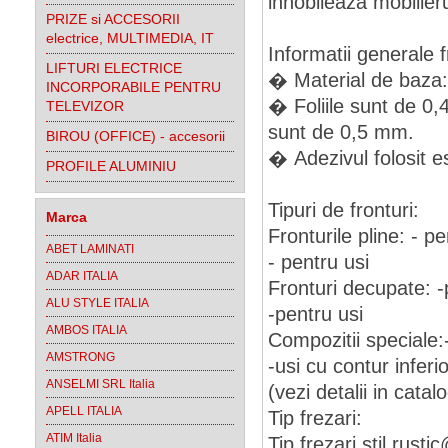
innobileaza mobilieru
PRIZE si ACCESORII
electrice, MULTIMEDIA, IT
Informatii generale f
LIFTURI ELECTRICE
� Material de baz
INCORPORABILE PENTRU
� Foliile sunt de 0
TELEVIZOR
sunt de 0,5 mm.
BIROU (OFFICE) - accesorii
� Adezivul folosit 
PROFILE ALUMINIU
Tipuri de fronturi:
Marca
Fronturile pline: - p
ABET LAMINATI
- pentru usi
ADAR ITALIA
Fronturi decupate: -
ALU STYLE ITALIA
-pentru usi
AMBOS ITALIA
Compozitii speciale:-
AMSTRONG
-usi cu contur inferio
ANSELMI SRL Italia
(vezi detalii in catal
APELL ITALIA
Tip frezari:
ATIM Italia
Tip frezari stil rus