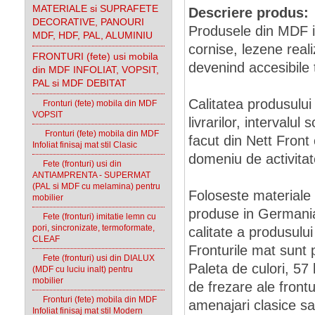
MATERIALE si SUPRAFETE
Descriere produs:
DECORATIVE, PANOURI
Produsele din MDF inf
MDF, HDF, PAL, ALUMINIU
cornise, lezene real
FRONTURI (fete) usi mobila
devenind accesibile 
din MDF INFOLIAT, VOPSIT,
PAL si MDF DEBITAT
Calitatea produsului
Fronturi (fete) mobila din MDF
VOPSIT
livrarilor, intervalul
Fronturi (fete) mobila din MDF
facut din Nett Fron
Infoliat finisaj mat stil Clasic
domeniu de activitat
Fete (fronturi) usi din
ANTIAMPRENTA - SUPERMAT
(PAL si MDF cu melamina) pentru
Foloseste materiale de
mobilier
produse in Germania
Fete (fronturi) imitatie lemn cu
pori, sincronizate, termoformate,
calitate a produsului 
CLEAF
Fronturile mat sunt
Fete (fronturi) usi din DIALUX
Paleta de culori, 57
(MDF cu luciu inalt) pentru
mobilier
de frezare ale front
Fronturi (fete) mobila din MDF
amenajari clasice sa
Infoliat finisaj mat stil Modern