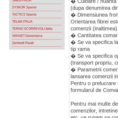
� Culoare / nuanta
SMEG ITALIA
(dupa denumirea din 
SYSKOR Spania
� Dimensiunea frontu
TACTICS Spania
Orientarea fibrei es
TELMA ITALIA
comenzii (inaltimea)
TERNO SCORREVOLI Italia
� Cantitatea coma
VENSET Danemarca
� Se va specifica la
Zambaiti Parati
tip rama
� Se va specifica o
(transport propriu, cu
� Parametrii comenzi
lansarea comenzii in
Pentru o prelucrare 
formularul de Coman
Pentru mai multe det
comenzilor, intretiner
etc. va rugam sa cons