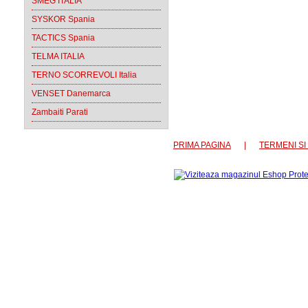
SMEG ITALIA
SYSKOR Spania
TACTICS Spania
TELMA ITALIA
TERNO SCORREVOLI Italia
VENSET Danemarca
Zambaiti Parati
PRIMA PAGINA
|
TERMENI SI