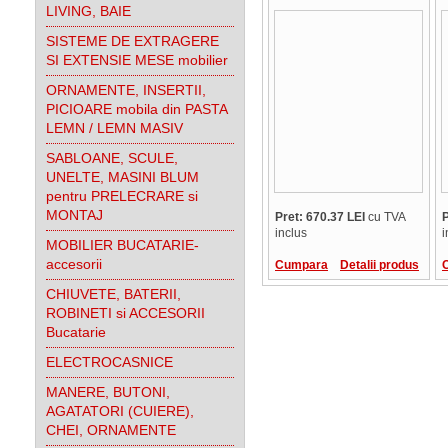
COLOR EXPRESS,
LIVING, BAIE
frezare R2, 7 culori,
promo
SISTEME DE EXTRAGERE
SI EXTENSIE MESE mobilier
ORNAMENTE, INSERTII,
PICIOARE mobila din PASTA
LEMN / LEMN MASIV
SABLOANE, SCULE,
UNELTE, MASINI BLUM
pentru PRELECRARE si
MONTAJ
Pret: 670.37 LEI
cu TVA
P
inclus
i
MOBILIER BUCATARIE-
accesorii
Cumpara
Detalii produs
CHIUVETE, BATERII,
ROBINETI si ACCESORII
Bucatarie
ELECTROCASNICE
MANERE, BUTONI,
AGATATORI (CUIERE),
CHEI, ORNAMENTE