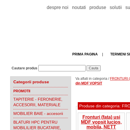
despre noi
noutati
produse
solutii
su
PRIMA PAGINA
|
TERMENI SI
Cautare produs
Va aflati in categoria /
FRONTURI (f
Categorii produse
din MDF VOPSIT
PROMOTII
TAPITERIE - FERONERIE,
ACCESORII, MATERIALE
Produse din categoria: 
MOBILIER BAIE - accesorii
Fronturi (fata) usi
MDF vopsit lucios,
BLATURI HPC PENTRU
mobila, NETT
MOBILILIER BUCATARIE,