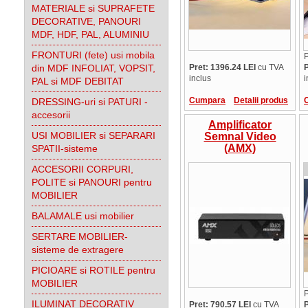
MATERIALE si SUPRAFETE
DECORATIVE, PANOURI
MDF, HDF, PAL, ALUMINIU
FRONTURI (fete) usi mobila
P
din MDF INFOLIAT, VOPSIT,
Pret: 1396.24 LEI
cu TVA
P
inclus
i
PAL si MDF DEBITAT
Cumpara
Detalii produs
DRESSING-uri si PATURI -
accesorii
Amplificator
USI MOBILIER si SEPARARI
Semnal Video
(AMX)
SPATII-sisteme
ACCESORII CORPURI,
POLITE si PANOURI pentru
MOBILIER
BALAMALE usi mobilier
SERTARE MOBILIER-
sisteme de extragere
PICIOARE si ROTILE pentru
MOBILIER
P
ILUMINAT DECORATIV
Pret: 790.57 LEI
cu TVA
P