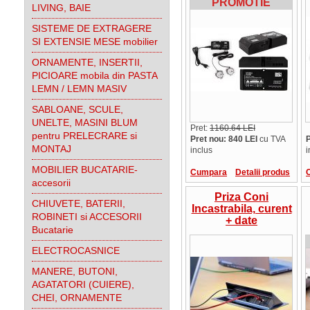
PROMOTIE
944.000
LIVING, BAIE
SISTEME DE EXTRAGERE
SI EXTENSIE MESE mobilier
ORNAMENTE, INSERTII,
PICIOARE mobila din PASTA
LEMN / LEMN MASIV
SABLOANE, SCULE,
UNELTE, MASINI BLUM
Pret:
1160.64 LEI
pentru PRELECRARE si
Pret nou: 840 LEI
cu TVA
P
MONTAJ
inclus
i
MOBILIER BUCATARIE-
Cumpara
Detalii produs
accesorii
Priza Coni
CHIUVETE, BATERII,
Incastrabila, curent
ROBINETI si ACCESORII
+ date
Bucatarie
ELECTROCASNICE
MANERE, BUTONI,
AGATATORI (CUIERE),
CHEI, ORNAMENTE