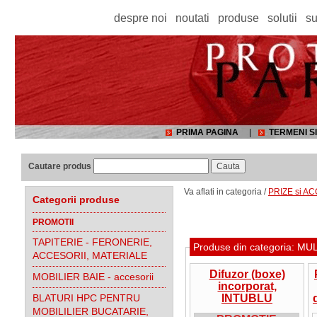
despre noi
noutati
produse
solutii
su
PRIMA PAGINA
|
TERMENI SI
Cautare produs
Va aflati in categoria /
PRIZE si AC
Categorii produse
PROMOTII
TAPITERIE - FERONERIE,
Produse din categoria:
ACCESORII, MATERIALE
Difuzor (boxe)
MOBILIER BAIE - accesorii
incorporat,
BLATURI HPC PENTRU
INTUBLU
Bachmann, cod
MOBILILIER BUCATARIE,