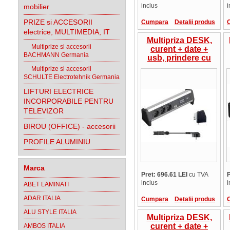
inclus
i
mobilier
PRIZE si ACCESORII
Cumpara
Detalii produs
electrice, MULTIMEDIA, IT
Multipriza DESK,
Multiprize si accesorii
curent + date +
BACHMANN Germania
usb, prindere cu
surub, Bachmann
Multiprize si accesorii
SCHULTE Electrotehnik Germania
LIFTURI ELECTRICE
INCORPORABILE PENTRU
TELEVIZOR
BIROU (OFFICE) - accesorii
PROFILE ALUMINIU
Marca
Pret: 696.61 LEI
cu TVA
P
inclus
i
ABET LAMINATI
ADAR ITALIA
Cumpara
Detalii produs
ALU STYLE ITALIA
Multipriza DESK,
curent + date +
AMBOS ITALIA