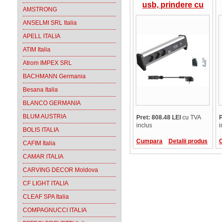
usb, prindere cu
AMSTRONG
clema, Bachmann
ANSELMI SRL Italia
APELL ITALIA
ATIM Italia
Atrom IMPEX SRL
BACHMANN Germania
Besana Italia
BLANCO GERMANIA
BLUM AUSTRIA
Pret: 808.48 LEI
cu TVA
P
inclus
i
BOLIS ITALIA
Cumpara
Detalii produs
CAFIM Italia
CAMAR ITALIA
CARVING DECOR Moldova
CF LIGHT ITALIA
CLEAF SPA Italia
COMPAGNUCCI ITALIA