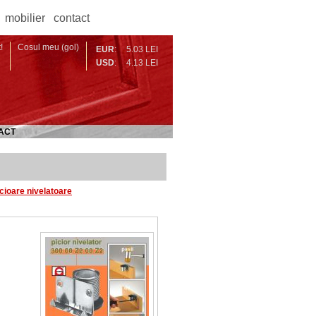
mobilier
contact
!
Cosul meu (gol)
EUR
:
5.03 LEI
USD
:
4.13 LEI
ACT
cioare nivelatoare