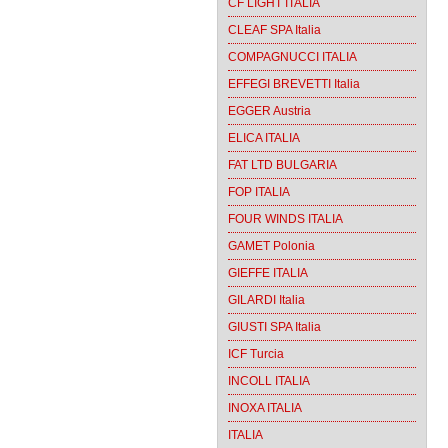
CF LIGHT ITALIA
CLEAF SPA Italia
COMPAGNUCCI ITALIA
EFFEGI BREVETTI Italia
EGGER Austria
ELICA ITALIA
FAT LTD BULGARIA
FOP ITALIA
FOUR WINDS ITALIA
GAMET Polonia
GIEFFE ITALIA
GILARDI Italia
GIUSTI SPA Italia
ICF Turcia
INCOLL ITALIA
INOXA ITALIA
ITALIA