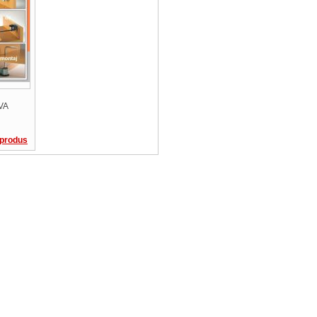
VA
 produs