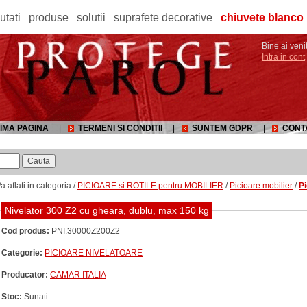
utati
produse
solutii
suprafete decorative
chiuvete blanco
Bine ai venit
Intra in cont
IMA PAGINA
|
TERMENI SI CONDITII
|
SUNTEM GDPR
|
CONT
a aflati in categoria /
PICIOARE si ROTILE pentru MOBILIER
/
Picioare mobilier
/
Pi
Nivelator 300 Z2 cu gheara, dublu, max 150 kg
Cod produs:
PNI.30000Z200Z2
Categorie:
PICIOARE NIVELATOARE
Producator:
CAMAR ITALIA
Stoc:
Sunati