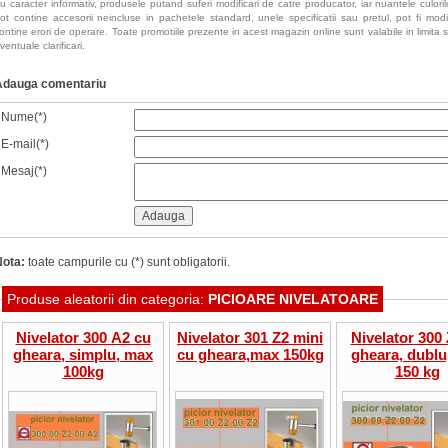
u caracter informativ, produsele putand suferi modificari de catre producator, iar nuantele culorilor
ot contine accesorii neincluse in pachetele standard, unele specificatii sau pretul, pot fi mod
ontine erori de operare. Toate promotiile prezente in acest magazin online sunt valabile in limita s
ventuale clarificari.
Adauga comentariu
Nume(*)
E-mail(*)
Mesaj(*)
Nota:
toate campurile cu (*) sunt obligatorii.
Produse aleatorii din categoria:
PICIOARE NIVELATOARE
Nivelator 300 A2 cu
Nivelator 301 Z2 mini
Nivelator 300
gheara, simplu, max
cu gheara,max 150kg
gheara, dublu
100kg
150 kg