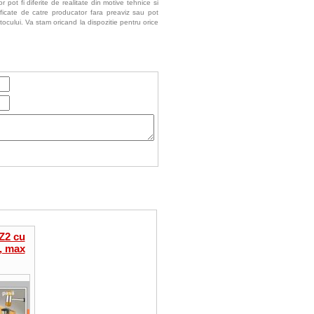
 pot fi diferite de realitate din motive tehnice si
ificate de catre producator fara preaviz sau pot
tocului. Va stam oricand la dispozitie pentru orice
 Z2 cu
, max