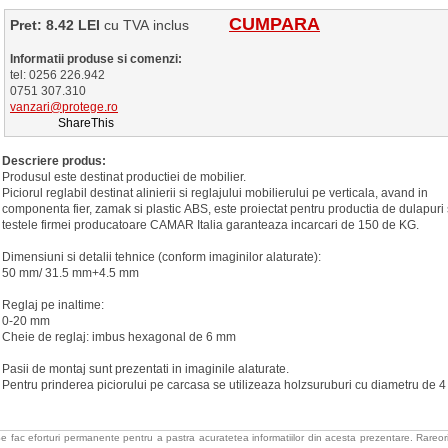
CUMPARA
Pret: 8.42 LEI
cu TVA inclus
Informatii produse si comenzi:
tel: 0256 226.942
0751 307.310
vanzari@protege.ro
ShareThis
Descriere produs:
Produsul este destinat productiei de mobilier.
Piciorul reglabil destinat alinierii si reglajului mobilierului pe verticala, avand in
componenta fier, zamak si plastic ABS, este proiectat pentru productia de dulapuri s
testele firmei producatoare CAMAR Italia garanteaza incarcari de 150 de KG.
Dimensiuni si detalii tehnice (conform imaginilor alaturate):
50 mm/ 31.5 mm+4.5 mm
Reglaj pe inaltime:
0-20 mm
Cheie de reglaj: imbus hexagonal de 6 mm
Pasii de montaj sunt prezentati in imaginile alaturate.
Pentru prinderea piciorului pe carcasa se utilizeaza holzsuruburi cu diametru de 
e fac eforturi permanente pentru a pastra acuratetea informatiilor din acesta prezentare. Rareori