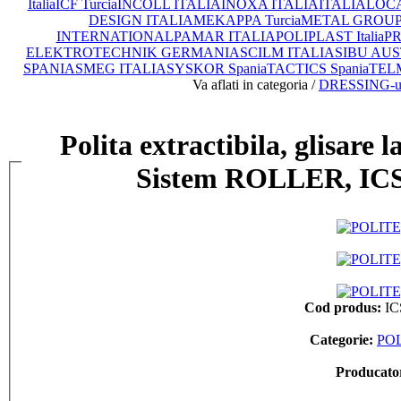
Italia
ICF Turcia
INCOLL ITALIA
INOXA ITALIA
ITALIA
LOCA
DESIGN ITALIA
MEKAPPA Turcia
METAL GROUP I
INTERNATIONAL
PAMAR ITALIA
POLIPLAST Italia
PR
ELEKTROTECHNIK GERMANIA
SCILM ITALIA
SIBU AUS
SPANIA
SMEG ITALIA
SYSKOR Spania
TACTICS Spania
TEL
Va aflati in categoria /
DRESSING-uri
Polita extractibila, glisare
Sistem ROLLER, ICS
Cod produs:
IC
Categorie:
POL
Producato