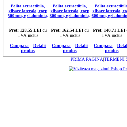
Polita extractibila,
Polita extractibila,
Polita extractibil
glisare laterala, corp
glisare laterala, corp
glisare laterala, c
500mm, gri aluminiu,
800mm, gri aluminiu,
600mm, gri alumin
Sistem ROLLER,
Sistem ROLLER,
Sistem ROLLER
ICS.150003501+ICS.152001086
ICS.150003801+ICS.152001086
ICS.150003601+IC
Pret: 128.55 LEI
cu
Pret: 162.54 LEI
cu
Pret: 140.71 LEI
TVA inclus
TVA inclus
TVA inclus
Cumpara
Detalii
Cumpara
Detalii
Cumpara
Detal
produs
produs
produs
PRIMA PAGINA
|
TERMENI S