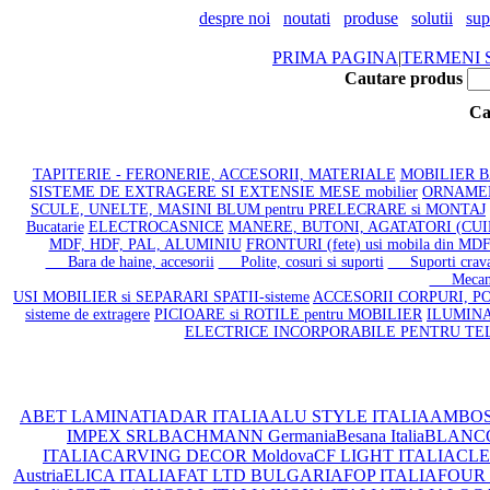
despre noi
noutati
produse
solutii
sup
PRIMA PAGINA
|
TERMENI S
Cautare produs
Ca
TAPITERIE - FERONERIE, ACCESORII, MATERIALE
MOBILIER BAI
SISTEME DE EXTRAGERE SI EXTENSIE MESE mobilier
ORNAMENT
SCULE, UNELTE, MASINI BLUM pentru PRELECRARE si MONTAJ
Bucatarie
ELECTROCASNICE
MANERE, BUTONI, AGATATORI (CU
MDF, HDF, PAL, ALUMINIU
FRONTURI (fete) usi mobila din M
Bara de haine, accesorii
Polite, cosuri si suporti
Suporti cravat
Mecanism
USI MOBILIER si SEPARARI SPATII-sisteme
ACCESORII CORPURI, PO
sisteme de extragere
PICIOARE si ROTILE pentru MOBILIER
ILUMINA
ELECTRICE INCORPORABILE PENTRU TE
ABET LAMINATI
ADAR ITALIA
ALU STYLE ITALIA
AMBOS
IMPEX SRL
BACHMANN Germania
Besana Italia
BLANC
ITALIA
CARVING DECOR Moldova
CF LIGHT ITALIA
CLEA
Austria
ELICA ITALIA
FAT LTD BULGARIA
FOP ITALIA
FOUR 