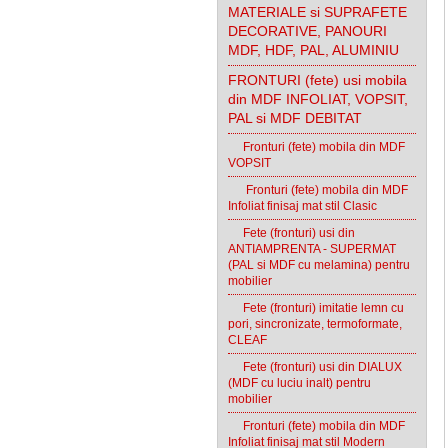
MATERIALE si SUPRAFETE
DECORATIVE, PANOURI
MDF, HDF, PAL, ALUMINIU
FRONTURI (fete) usi mobila
din MDF INFOLIAT, VOPSIT,
PAL si MDF DEBITAT
Fronturi (fete) mobila din MDF
VOPSIT
Fronturi (fete) mobila din MDF
Infoliat finisaj mat stil Clasic
Fete (fronturi) usi din
ANTIAMPRENTA - SUPERMAT
(PAL si MDF cu melamina) pentru
mobilier
Fete (fronturi) imitatie lemn cu
pori, sincronizate, termoformate,
CLEAF
Fete (fronturi) usi din DIALUX
(MDF cu luciu inalt) pentru
mobilier
Fronturi (fete) mobila din MDF
Infoliat finisaj mat stil Modern