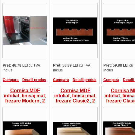
cuptor incorporabil
pret/bucata
R3, R6; pret/
(set st+dr)
Pret: 46.78 LEI
cu TVA
Pret: 53.89 LEI
cu TVA
Pret: 59.88 LEI
cu 
inclus
inclus
inclus
Cumpara
Detalii produs
Cumpara
Detalii produs
Cumpara
Detalii
Cornisa MDF
Cornisa MDF
Cornisa 
infoliat, finisaj mat,
infoliat, finisaj mat,
infoliat, finis
frezare Modern; 2
frezare Clasic2; 2
frezare Clasi
ml, pret/bucata
ml, pret/bucata
ml, pret/bu