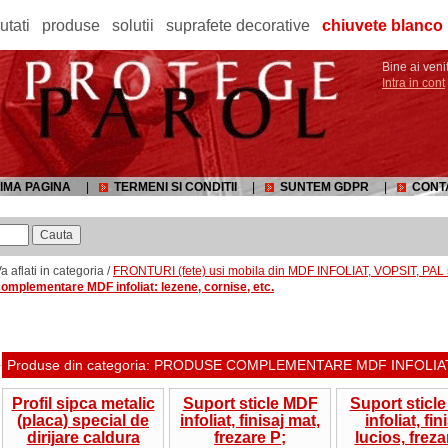
utati
produse
solutii
suprafete decorative
chiuvete blanco
Bine ai venit
Intra in cont
IMA PAGINA
|
TERMENI SI CONDITII
|
SUNTEM GDPR
|
CONT
a aflati in categoria /
FRONTURI (fete) usi mobila din MDF INFOLIAT, VOPSIT, PAL
omplementare MDF infoliat: lezene, cornise, etc.
Produse din categoria: PRODUSE COMPLEMENTARE MDF INFOLIAT
Profil sipca metalic
Suport sticle MDF
Suport sticl
(placa) special de
infoliat, finisaj mat,
infoliat, fin
dirijare caldura
frezare P;
lucios, freza