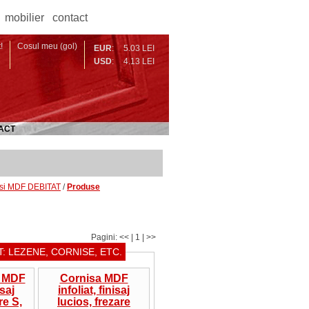
mobilier
contact
!
Cosul meu (gol)
EUR
:
5.03 LEI
USD
:
4.13 LEI
ACT
 si MDF DEBITAT
/
Produse
Pagini: << | 1 | >>
: LEZENE, CORNISE, ETC.
e MDF
Cornisa MDF
isaj
infoliat, finisaj
re S,
lucios, frezare