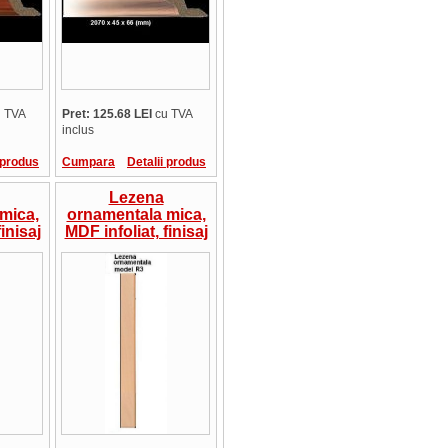
 TVA
Pret: 125.68 LEI
cu TVA
inclus
 produs
Cumpara
Detalii produs
Lezena
mica,
ornamentala mica,
inisaj
MDF infoliat, finisaj
e R3, 4
mat, frezare R3, 4
lungimi,
ta
pret/bucata