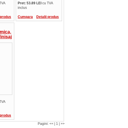
TVA
Pret: 53.89 LEI
cu TVA
inclus
 produs
Cumpara
Detalii produs
mica,
inisaj
zare
ngimi,
ta
TVA
 produs
Pagini: << | 1 | >>