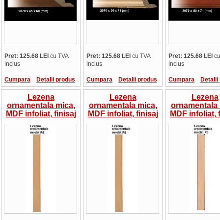
Pret: 125.68 LEI
cu TVA
Pret: 125.68 LEI
cu TVA
Pret: 125.68 LEI
cu
inclus
inclus
inclus
Cumpara
Detalii produs
Cumpara
Detalii produs
Cumpara
Detalii
Lezena
Lezena
Lezena
ornamentala mica,
ornamentala mica,
ornamentala 
MDF infoliat, finisaj
MDF infoliat, finisaj
MDF infoliat, f
mat, frezare: R6,
lucios, frezare R6, 4
lucios, frezar
G18, 4 lungimi,
lungimi,
lungimi,
pret/bucata
pret/bucata
pret/buca