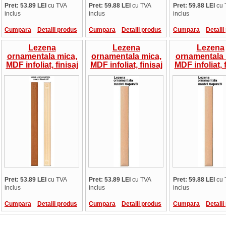
Pret: 53.89 LEI
cu TVA
Pret: 59.88 LEI
cu TVA
Pret: 59.88 LEI
cu 
inclus
inclus
inclus
Cumpara
Detalii produs
Cumpara
Detalii produs
Cumpara
Detalii
Lezena
Lezena
Lezena
ornamentala mica,
ornamentala mica,
ornamentala 
MDF infoliat, finisaj
MDF infoliat, finisaj
MDF infoliat, f
mat, frezare
mat, frezare
lucios, fre
Rustic/P, 4 lungimi,
Sapun/S, 4 lungimi,
Sapun/S, 4 lu
pret/bucata
pret/bucata
pret/buca
Pret: 53.89 LEI
cu TVA
Pret: 53.89 LEI
cu TVA
Pret: 59.88 LEI
cu 
inclus
inclus
inclus
Cumpara
Detalii produs
Cumpara
Detalii produs
Cumpara
Detalii