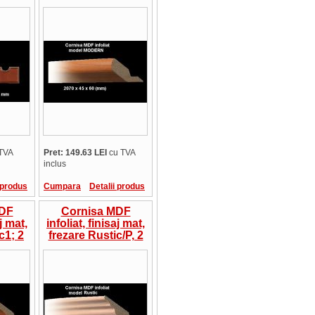
bucata
Modern; 2 ml,
pret/bucata
TVA
Pret: 149.63 LEI
cu TVA
inclus
 produs
Cumpara
Detalii produs
MDF
Cornisa MDF
aj mat,
infoliat, finisaj mat,
c1; 2
frezare Rustic/P, 2
cata
ml, pret/bucata