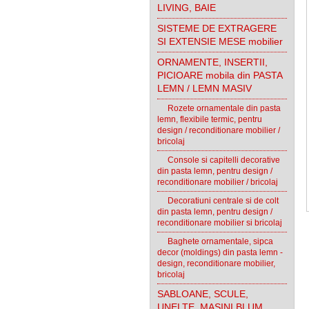
LIVING, BAIE
SISTEME DE EXTRAGERE
SI EXTENSIE MESE mobilier
ORNAMENTE, INSERTII,
PICIOARE mobila din PASTA
LEMN / LEMN MASIV
Rozete ornamentale din pasta
lemn, flexibile termic, pentru
design / reconditionare mobilier /
bricolaj
Console si capitelli decorative
din pasta lemn, pentru design /
reconditionare mobilier / bricolaj
Decoratiuni centrale si de colt
din pasta lemn, pentru design /
reconditionare mobilier si bricolaj
Baghete ornamentale, sipca
decor (moldings) din pasta lemn -
design, reconditionare mobilier,
bricolaj
SABLOANE, SCULE,
UNELTE, MASINI BLUM