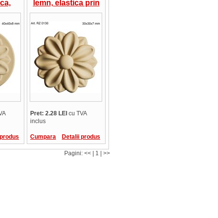
ca,
lemn, elastica prin
unda,
incalzire, rotunda
cu
tip floare, 30 x 30 x
40 x 8
7 mm
VA
Pret: 2.28 LEI
cu TVA
inclus
 produs
Cumpara
Detalii produs
Pagini: << | 1 | >>