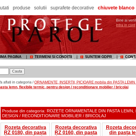
utati
produse
solutii
suprafete decorative
chiuvete blanco
Bine ai venit
Intra in cont
IMA PAGINA
|
TERMENI SI CONDITII
|
SUNTEM GDPR
|
CONT
a aflati in categoria /
ORNAMENTE, INSERTII, PICIOARE mobila din PASTA LEMN
asta lemn, flexibile termic, pentru design / reconditionare mobilier / bricolaj
Produse din categoria: ROZETE ORNAMENTALE DIN PASTA LEMN,
DESIGN / RECONDITIONARE MOBILIER / BRICOLAJ
Rozeta decorativa
Rozeta decorativa
Rozeta decor
RZ 0180, din pasta
RZ 0160, din pasta
din pasta l