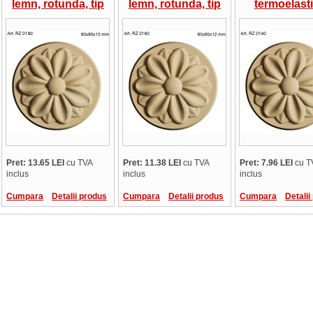
lemn, rotunda, tip
lemn, rotunda, tip
termoelasti
floare cu bordura,
floare cu bordura,
RZ0140, rot
80 x 80 x 13 mm
60 x 60 x 12 mm
tip floare 
bordura, 40 x 
mm
Pret: 13.65 LEI
cu TVA
Pret: 11.38 LEI
cu TVA
Pret: 7.96 LEI
cu T
inclus
inclus
inclus
Cumpara
Detalii produs
Cumpara
Detalii produs
Cumpara
Detalii