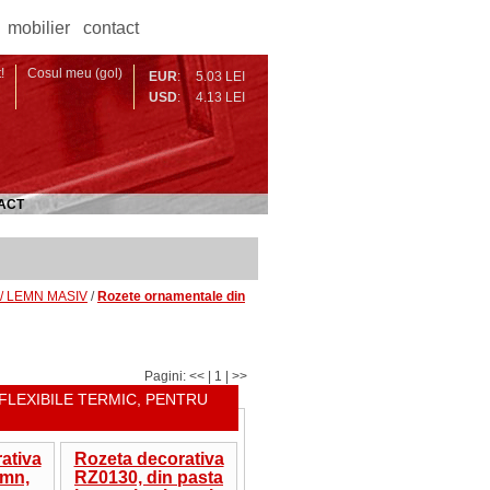
mobilier
contact
!
Cosul meu (gol)
EUR
:
5.03 LEI
USD
:
4.13 LEI
ACT
 / LEMN MASIV
/
Rozete ornamentale din
Pagini: << | 1 | >>
 FLEXIBILE TERMIC, PENTRU
ativa
Rozeta decorativa
emn,
RZ0130, din pasta