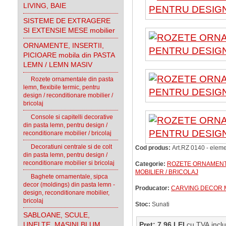
LIVING, BAIE
SISTEME DE EXTRAGERE
SI EXTENSIE MESE mobilier
ORNAMENTE, INSERTII,
PICIOARE mobila din PASTA
LEMN / LEMN MASIV
Rozete ornamentale din pasta
lemn, flexibile termic, pentru
design / reconditionare mobilier /
bricolaj
Console si capitelli decorative
din pasta lemn, pentru design /
reconditionare mobilier / bricolaj
Decoratiuni centrale si de colt
Cod produs:
Art.RZ 0140 - eleme
din pasta lemn, pentru design /
reconditionare mobilier si bricolaj
Categorie:
ROZETE ORNAMENTA
MOBILIER / BRICOLAJ
Baghete ornamentale, sipca
decor (moldings) din pasta lemn -
Producator:
CARVING DECOR
design, reconditionare mobilier,
bricolaj
Stoc:
Sunati
SABLOANE, SCULE,
UNELTE, MASINI BLUM
Pret: 7.96 LEI
cu TVA i