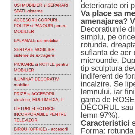
deteriorate ori 
USI MOBILIER si SEPARARI
SPATII-sisteme
Va place sa mes
amenajarea? Va
ACCESORII CORPURI,
POLITE si PANOURI pentru
Decoratiunile d
MOBILIER
simplu, pe oric
BALAMALE usi mobilier
rotunda, dreapta
SERTARE MOBILIER-
suflanta de aer 
sisteme de extragere
microunde. Dup
PICIOARE si ROTILE pentru
tip sculptura de
MOBILIER
indiferent de for
ILUMINAT DECORATIV
incalzire. Se lip
mobilier
lemnului, iar fi
PRIZE si ACCESORII
gama de ROS
electrice, MULTIMEDIA, IT
DÉCORUL sau
LIFTURI ELECTRICE
lemn 97%).
INCORPORABILE PENTRU
TELEVIZOR
Caracteristici
Forma: rotunda 
BIROU (OFFICE) - accesorii