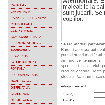
Atentionare:
El
maleabile la cal
CAFIM Italia
sunt jucarii. S
CAMAR ITALIA
copiilor.
CARVING DECOR Moldova
CF LIGHT ITALIA
CLEAF SPA Italia
COMPAGNUCCI ITALIA
EFFEGI BREVETTI Italia
Se fac eforturi permanen
Rareori acestea pot cont
EGGER Austria
putand suferi modificari d
ELICA ITALIA
din motive tehnice si 
FAT LTD BULGARIA
specificatii sau pretul, 
FOP ITALIA
erori de operare. Toate p
FOUR WINDS ITALIA
stocului. Va stam oricand 
GAMET Polonia
Adauga comentariu
GIEFFE ITALIA
GILARDI Italia
Nume(*)
GIUSTI SPA Italia
E-mail(*)