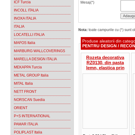
ICF Turcia
Mesaj(*)
INCOLL ITALIA
INOXA ITALIA
ITALIA
Nota:
toate campurile cu (*) sunt ob
LOCATELLI ITALIA
Produse aleatorii din categ
MAFOS Italia
PENTRU DESIGN / RECON
MARBURG WALLCOVERINGS
Rozeta decorativa
MARELLA DESIGN ITALIA
RZ0130, din pasta
MEKAPPA Turcia
lemn, elastica prin
incalzire, rotunda tip
METAL GROUP Italia
floare, 30 x 30 x 7
mm
MITAL Italia
NETT FRONT
NORSCAN Suedia
ORIENT
P+S INTERNATIONAL
PAMAR ITALIA
POLIPLAST Italia