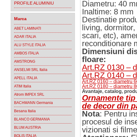
Diametru: 40 
PROFILE ALUMINIU
Inaltime: 8 mm
Destinatie prod
Marca
living, dormitor
ABET LAMINATI
scari, etc), am
ADAR ITALIA
reconditionare m
ALU STYLE ITALIA
Dimensiuni di
AMBOS ITALIA
floare
:
AMSTRONG
Art.RZ 0130 – 
ANSELMI SRL Italia
Art.RZ 0140 – 
APELL ITALIA
Art.RZ 0160 – diametru 
Art.RZ 0180 – diametru 
ATIM Italia
Avantaje, catalog, produ
Atrom IMPEX SRL
Ornamente tip 
BACHMANN Germania
de decor din p
Besana Italia
Nota
:
Pentru ins
BLANCO GERMANIA
procesul de in
vizionati si film
BLUM AUSTRIA
BOLIS ITALIA