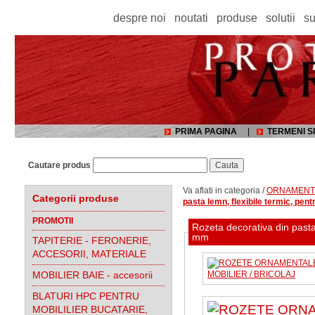
despre noi
noutati
produse
solutii
su
PRIMA PAGINA
|
TERMENI SI
Cautare produs
Va aflati in categoria /
ORNAMENTE,
Categorii produse
pasta lemn, flexibile termic, pentr
PROMOTII
Rozeta decorativa din pasta
mm
TAPITERIE - FERONERIE,
ACCESORII, MATERIALE
MOBILIER BAIE - accesorii
BLATURI HPC PENTRU
MOBILILIER BUCATARIE,