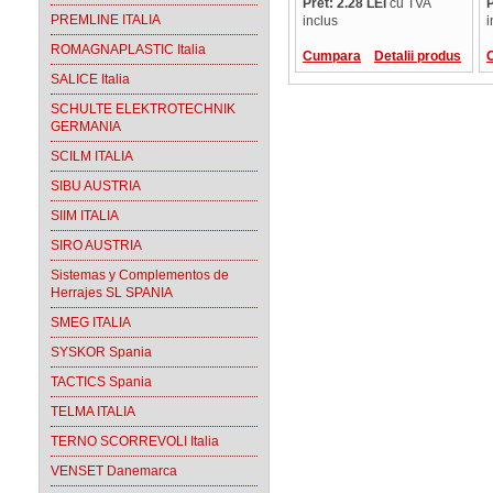
Pret: 2.28 LEI
cu TVA
P
PREMLINE ITALIA
inclus
i
ROMAGNAPLASTIC Italia
Cumpara
Detalii produs
SALICE Italia
SCHULTE ELEKTROTECHNIK
GERMANIA
SCILM ITALIA
SIBU AUSTRIA
SIIM ITALIA
SIRO AUSTRIA
Sistemas y Complementos de
Herrajes SL SPANIA
SMEG ITALIA
SYSKOR Spania
TACTICS Spania
TELMA ITALIA
TERNO SCORREVOLI Italia
VENSET Danemarca