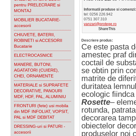
pentru PRELECRARE si
Informatii produse si comenzi:
MONTAJ
tel: 0256 226.942
0751 307.310
MOBILIER BUCATARIE-
vanzari@protege.ro
accesorii
ShareThis
CHIUVETE, BATERII,
ROBINETI si ACCESORII
Descriere produs:
Ce este pasta 
Bucatarie
amestec praf di
ELECTROCASNICE
coctail de substa
MANERE, BUTONI,
se obtin prin co
AGATATORI (CUIERE),
CHEI, ORNAMENTE
matrite de difer
duritatea lemnul
MATERIALE si SUPRAFETE
DECORATIVE, PANOURI
ecologic fiindc
MDF, HDF, PAL, ALUMINIU
Rosette
– eleme
FRONTURI (fete) usi mobila
rotunda, patrata
din MDF INFOLIAT, VOPSIT,
decorarea tampla
PAL si MDF DEBITAT
obiectelor decor
DRESSING-uri si PATURI -
produselor noi c
accesorii