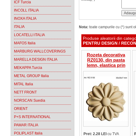
ICF Turcia
INCOLL ITALIA
INOXA ITALIA
ITALIA
Nota:
toate campurile cu (*) sunt ob
LOCATELLI ITALIA
Produse aleatorii din categ
PENTRU DESIGN / RECON
MAFOS Italia
MARBURG WALLCOVERINGS
Rozeta decorativa
MARELLA DESIGN ITALIA
RZ0130, din pasta
lemn, elastica prin
MEKAPPA Turcia
incalzire, rotunda tip
floare, 30 x 30 x 7
METAL GROUP Italia
mm
MITAL Italia
NETT FRONT
NORSCAN Suedia
ORIENT
P+S INTERNATIONAL
PAMAR ITALIA
POLIPLAST Italia
Pret: 2.28 LEI
cu TVA
P