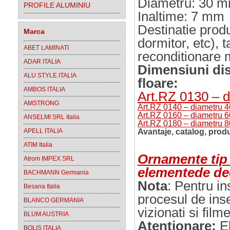
Diametru: 30 
PROFILE ALUMINIU
Inaltime: 7 mm
Destinatie produ
Marca
dormitor, etc), t
ABET LAMINATI
reconditionare m
ADAR ITALIA
Dimensiuni di
ALU STYLE ITALIA
floare
:
AMBOS ITALIA
Art.RZ 0130 – 
AMSTRONG
Art.RZ 0140 – diametru 
Art.RZ 0160 – diametru 
ANSELMI SRL Italia
Art.RZ 0180 – diametru 
APELL ITALIA
Avantaje, catalog, produ
ATIM Italia
Ornamente tip 
Atrom IMPEX SRL
elementede de
BACHMANN Germania
Nota
:
Pentru ins
Besana Italia
procesul de in
BLANCO GERMANIA
vizionati si film
BLUM AUSTRIA
Atentionare:
El
BOLIS ITALIA