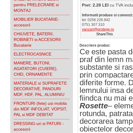
pentru PRELECRARE si
Pret: 2.28 LEI
cu TVA i
MONTAJ
Informatii produse si comenzi:
MOBILIER BUCATARIE-
tel: 0256 226.942
accesorii
0751 307.310
vanzari@protege.ro
CHIUVETE, BATERII,
ShareThis
ROBINETI si ACCESORII
Bucatarie
Descriere produs:
Ce este pasta 
ELECTROCASNICE
praf din lemn m
MANERE, BUTONI,
substante si rasi
AGATATORI (CUIERE),
prin compactarea
CHEI, ORNAMENTE
diferite forme
. 
MATERIALE si SUPRAFETE
lemnului insa de
DECORATIVE, PANOURI
MDF, HDF, PAL, ALUMINIU
fiindca nu mai 
FRONTURI (fete) usi mobila
Rosette
– eleme
din MDF INFOLIAT, VOPSIT,
rotunda, patrata
PAL si MDF DEBITAT
decorarea tampla
DRESSING-uri si PATURI -
obiectelor decor
accesorii