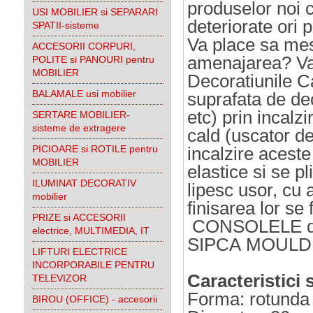
produselor noi c
USI MOBILIER si SEPARARI
deteriorate ori 
SPATII-sisteme
Va place sa mest
ACCESORII CORPURI,
amenajarea? Va 
POLITE si PANOURI pentru
MOBILIER
Decoratiunile C
BALAMALE usi mobilier
suprafata de de
etc) prin incalz
SERTARE MOBILIER-
sisteme de extragere
cald (uscator d
PICIOARE si ROTILE pentru
incalzire acest
MOBILIER
elastice si se p
ILUMINAT DECORATIV
lipesc usor, cu a
mobilier
finisarea lor s
PRIZE si ACCESORII
CONSOLELE de
electrice, MULTIMEDIA, IT
SIPCA MOULD
LIFTURI ELECTRICE
INCORPORABILE PENTRU
Caracteristici
TELEVIZOR
Forma: rotunda t
BIROU (OFFICE) - accesorii