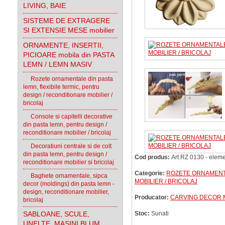
LIVING, BAIE
SISTEME DE EXTRAGERE
SI EXTENSIE MESE mobilier
ORNAMENTE, INSERTII,
PICIOARE mobila din PASTA
LEMN / LEMN MASIV
Rozete ornamentale din pasta
lemn, flexibile termic, pentru
design / reconditionare mobilier /
bricolaj
Console si capitelli decorative
din pasta lemn, pentru design /
reconditionare mobilier / bricolaj
Decoratiuni centrale si de colt
din pasta lemn, pentru design /
Cod produs:
Art.RZ 0130 - eleme
reconditionare mobilier si bricolaj
Categorie:
ROZETE ORNAMENTA
Baghete ornamentale, sipca
MOBILIER / BRICOLAJ
decor (moldings) din pasta lemn -
design, reconditionare mobilier,
Producator:
CARVING DECOR
bricolaj
SABLOANE, SCULE,
Stoc:
Sunati
UNELTE, MASINI BLUM