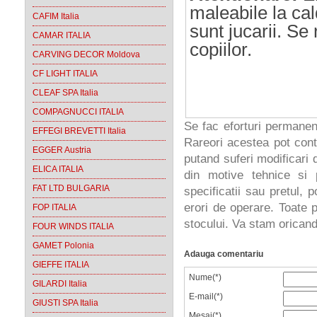
maleabile la cal
CAFIM Italia
sunt jucarii. S
CAMAR ITALIA
copiilor.
CARVING DECOR Moldova
CF LIGHT ITALIA
CLEAF SPA Italia
COMPAGNUCCI ITALIA
Se fac eforturi permanen
EFFEGI BREVETTI Italia
Rareori acestea pot cont
EGGER Austria
putand suferi modificari d
ELICA ITALIA
din motive tehnice si 
FAT LTD BULGARIA
specificatii sau pretul, 
erori de operare. Toate p
FOP ITALIA
stocului. Va stam oricand 
FOUR WINDS ITALIA
GAMET Polonia
Adauga comentariu
GIEFFE ITALIA
Nume(*)
GILARDI Italia
E-mail(*)
GIUSTI SPA Italia
Mesaj(*)