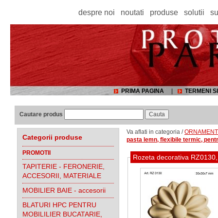
despre noi
noutati
produse
solutii
su
PRIMA PAGINA
|
TERMENI SI
Cautare produs
Va aflati in categoria /
ORNAMENTE,
Categorii produse
pasta lemn, flexibile termic, pentr
PROMOTII
Rozeta decorativa RZ0130, d
TAPITERIE - FERONERIE,
ACCESORII, MATERIALE
MOBILIER BAIE - accesorii
BLATURI HPC PENTRU
MOBILILIER BUCATARIE,