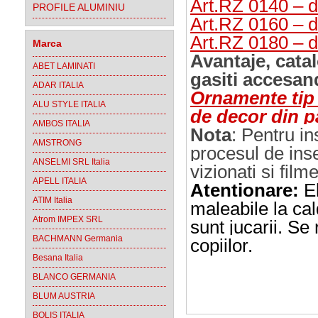
Art.RZ 0140 – 
PROFILE ALUMINIU
Art.RZ 0160 – 
Art.RZ 0180 – 
Marca
Avantaje, cata
ABET LAMINATI
gasiti accesan
ADAR ITALIA
Ornamente tip 
ALU STYLE ITALIA
de decor din p
AMBOS ITALIA
Nota
:
Pentru ins
AMSTRONG
procesul de in
ANSELMI SRL Italia
vizionati si film
APELL ITALIA
Atentionare:
El
ATIM Italia
maleabile la cal
Atrom IMPEX SRL
sunt jucarii. S
BACHMANN Germania
copiilor.
Besana Italia
BLANCO GERMANIA
BLUM AUSTRIA
BOLIS ITALIA