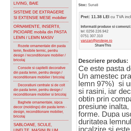
LIVING, BAIE
Stoc:
Sunati
SISTEME DE EXTRAGERE
Pret: 11.38 LEI
cu TVA 
SI EXTENSIE MESE mobilier
ORNAMENTE, INSERTII,
Informatii produse si comenzi:
tel: 0256 226.942
PICIOARE mobila din PASTA
0751 307.310
LEMN / LEMN MASIV
vanzari@protege.ro
ShareThis
Rozete ornamentale din pasta
lemn, flexibile termic, pentru
design / reconditionare mobilier /
Descriere produs:
bricolaj
Ce este pasta 
Console si capitelli decorative
din pasta lemn, pentru design /
Un amestec praf
reconditionare mobilier / bricolaj
lemn 97%) si un
Decoratiuni centrale si de colt
si rasini, iar de
din pasta lemn, pentru design /
reconditionare mobilier si bricolaj
obtin prin comp
Baghete ornamentale, sipca
presiune inalta, 
decor (moldings) din pasta lemn -
design, reconditionare mobilier,
forme
. Dupa usc
bricolaj
duritatea lemnul
SABLOANE, SCULE,
incalzire si est
UNELTE, MASINI BLUM