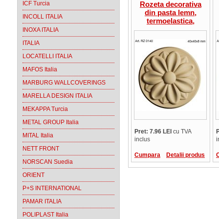
ICF Turcia
Rozeta decorativa
din pasta lemn,
INCOLL ITALIA
termoelastica,
RZ0140, rotunda, tip
INOXA ITALIA
floare cu bordura, 40
ITALIA
x 40 x 8 mm
LOCATELLI ITALIA
MAFOS Italia
MARBURG WALLCOVERINGS
MARELLA DESIGN ITALIA
MEKAPPA Turcia
METAL GROUP Italia
Pret: 7.96 LEI
cu TVA
P
MITAL Italia
inclus
i
NETT FRONT
Cumpara
Detalii produs
NORSCAN Suedia
ORIENT
P+S INTERNATIONAL
PAMAR ITALIA
POLIPLAST Italia