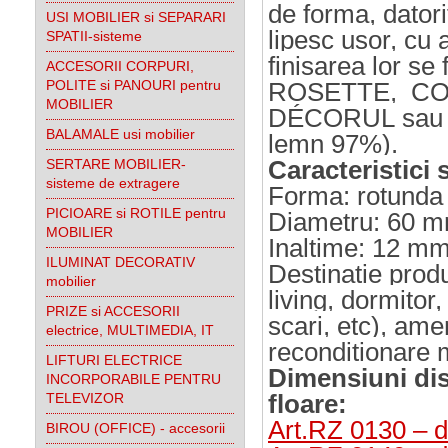
de forma, datorit
USI MOBILIER si SEPARARI
lipesc usor, cu a
SPATII-sisteme
finisarea lor se
ACCESORII CORPURI,
POLITE si PANOURI pentru
ROSETTE,
CON
MOBILIER
DÉCORUL sau
BALAMALE usi mobilier
lemn 97%).
Caracteristici
SERTARE MOBILIER-
sisteme de extragere
Forma: rotunda 
PICIOARE si ROTILE pentru
Diametru: 60 
MOBILIER
Inaltime: 12 m
ILUMINAT DECORATIV
Destinatie prod
mobilier
living, dormitor
PRIZE si ACCESORII
scari, etc), am
electrice, MULTIMEDIA, IT
reconditionare m
LIFTURI ELECTRICE
Dimensiuni di
INCORPORABILE PENTRU
floare
:
TELEVIZOR
Art.RZ 0130 – 
BIROU (OFFICE) - accesorii