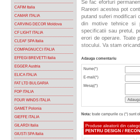
Se fac eforturi permanen
CAFIM Italia
Rareori acestea pot cont
CAMAR ITALIA
putand suferi modificari d
din motive tehnice si 
CARVING DECOR Moldova
specificatii sau pretul, 
CF LIGHT ITALIA
erori de operare. Toate p
CLEAF SPA Italia
stocului. Va stam oricand 
COMPAGNUCCI ITALIA
EFFEGI BREVETTI Italia
Adauga comentariu
EGGER Austria
Nume(*)
ELICA ITALIA
E-mail(*)
FAT LTD BULGARIA
Mesaj(*)
FOP ITALIA
FOUR WINDS ITALIA
GAMET Polonia
Nota:
toate campurile cu (*) sunt ob
GIEFFE ITALIA
GILARDI Italia
Produse aleatorii din categ
PENTRU DESIGN / RECON
GIUSTI SPA Italia