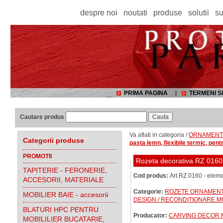
despre noi
noutati
produse
solutii
su
PRIMA PAGINA
|
TERMENI SI
Cautare produs
Va aflati in categoria /
ORNAMENTE,
Categorii produse
pasta lemn, flexibile termic, pentr
PROMOTII
Rozeta decorativa RZ 0160, 
TAPITERIE - FERONERIE,
Cod produs:
Art.RZ 0160 - eleme
ACCESORII, MATERIALE
Categorie:
ROZETE ORNAMENTA
MOBILIER BAIE - accesorii
DESIGN / RECONDITIONARE MO
BLATURI HPC PENTRU
Producator:
CARVING DECOR
MOBILILIER BUCATARIE,