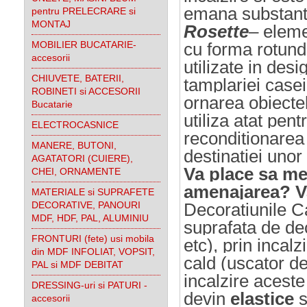
emana substant
pentru PRELECRARE si
MONTAJ
Rosette
– eleme
MOBILIER BUCATARIE-
cu forma rotund
accesorii
utilizate in des
CHIUVETE, BATERII,
tamplariei casei
ROBINETI si ACCESORII
ornarea obiecte
Bucatarie
utiliza atat pen
ELECTROCASNICE
reconditionarea
MANERE, BUTONI,
destinatiei unor
AGATATORI (CUIERE),
Va place sa mes
CHEI, ORNAMENTE
amenajarea? Va
MATERIALE si SUPRAFETE
DECORATIVE, PANOURI
Decoratiunile C
MDF, HDF, PAL, ALUMINIU
suprafata de de
FRONTURI (fete) usi mobila
etc), prin incal
din MDF INFOLIAT, VOPSIT,
cald (uscator d
PAL si MDF DEBITAT
incalzire acest
DRESSING-uri si PATURI -
devin
elastice
s
accesorii