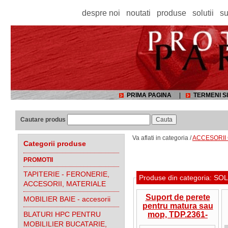
despre noi
noutati
produse
solutii
su
PRIMA PAGINA
|
TERMENI SI
Cautare produs
Va aflati in categoria /
ACCESORII 
Categorii produse
PROMOTII
TAPITERIE - FERONERIE,
Produse din categoria: S
ACCESORII, MATERIALE
Suport de perete
MOBILIER BAIE - accesorii
pentru matura sau
BLATURI HPC PENTRU
mop, TDP.2361-
50PB1A
MOBILILIER BUCATARIE,