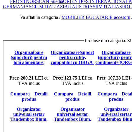
FRONT
NORSCAN Suedia
ORIENT
P+S INTERNATIONAL
P
GERMANIA
SCILM ITALIA
SIBU AUSTRIA
SIIM ITALIA
SIRO
Va aflati in categoria /
MOBILIER BUCATARIE-accesorii
Produse din categ
Organizatoare
Organizatoare(suporturi)
Organizatoare
(suporturi) pentru
pentru cutite,
(suporturi) pent
folii alimentare,
compatibil cu ORGA-
condimente (ORG
compatibil cu ORGA-
LINE Blum universal
LINE Blum), Lat
LINE Blum universal
212 mm
Pret: 200.21 LEI
cu
Pret: 123.75 LEI
cu
Pret: 107.28 LEI
TVA inclus
TVA inclus
TVA inclus
Cumpara
Detalii
Cumpara
Detalii
Cumpara
Detal
produs
produs
produs
Organizator
Organizator
Organizator
universal sertar
universal sertar
universal sertar
Tandembox Blum,
Tandembox Blum,
Tandembox Blu
compartimentare
compartimentare
compartimentar
ustensile curatat si
ustensile curatat si
ustensile curatat 