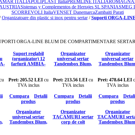
AMAR ITALIA
POLIPLAST Italia
PREMLINE ITALIA
ROMAGNAPL
 AUSTRIA
Sistemas y Complementos de Herrajes SL SPANIA
SMEG 
SCORREVOLI Italia
VENSET Danemarca
Zambaiti Parati
/
Organizatoare din plastic si inox pentru sertar
/
Suporti ORGA-LINE
oria: SUPORTI ORGA-LINE BLUM DE COMPARTIMENTARE SER
Suport reglabil
Organizator
Organizator
ru
(organizator) 12
universal sertar
universal sertar
A-
farfurii AMBIA-
Tandembox Blum,
Tandembox Blum
ime
LINE Blum
pentru corp de colt,
compartimentar
latura 900-1200mm,
ustensile curatat s
adancime nominala
taiat, lat 1200mm
cu
Pret: 205.52 LEI
cu
Pret: 213.56 LEI
cu
Pret: 478.64 LEI
c
600mm
adancime 500m
TVA inclus
TVA inclus
TVA inclus
ii
Cumpara
Detalii
Cumpara
Detalii
Cumpara
Detali
produs
produs
produs
Organizator
Organizator
Organizator
universal sertar
TACAMURI sertar
TACAMURI sert
m,
Tandembox Blum,
corp de colt
Tandembox Blum
e
compartimentare
Tandembox Blum,
latime corp 1200m
si
ustensile curatat si
latura 900 -1200 mm,
adancime 500m