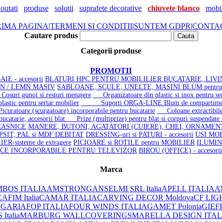
outati
produse
solutii
suprafete decorative
chiuvete blanco
mobil
RIMA PAGINA
|
TERMENI SI CONDITII
|
SUNTEM GDPR
|
CONTA
Cautare produs
Categorii produse
PROMOTII
IE - accesorii
BLATURI HPC PENTRU MOBILILIER BUCATARIE, LIVI
MN / LEMN MASIV
SABLOANE, SCULE, UNELTE, MASINI BLUM pentr
suri gunoi si resturi menajere
Organizatoare din plastic si inox pentru ser
tic pentru sertar mobilier
Suporti ORGA-LINE Blum de compartimen
uratoare (scurgatoare) incorporabile pentru bucatarie
Coloane extractibile 
bucatarie, accesorii blat
Prize (multiprize) pentru blat si corpuri suspendate
ASNICE
MANERE, BUTONI, AGATATORI (CUIERE), CHEI, ORNAME
OPSIT, PAL si MDF DEBITAT
DRESSING-uri si PATURI - accesorii
USI MOB
R-sisteme de extragere
PICIOARE si ROTILE pentru MOBILIER
ILUMIN
ICE INCORPORABILE PENTRU TELEVIZOR
BIROU (OFFICE) - accesorii
Marca
BOS ITALIA
AMSTRONG
ANSELMI SRL Italia
APELL ITALIA
AT
AFIM Italia
CAMAR ITALIA
CARVING DECOR Moldova
CF LIG
LGARIA
FOP ITALIA
FOUR WINDS ITALIA
GAMET Polonia
GIEF
Italia
MARBURG WALLCOVERINGS
MARELLA DESIGN ITAL