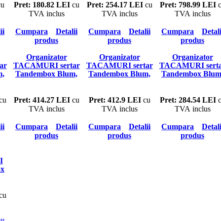
mm,
taiat, lat 275-300mm,
adancime 600mm
u
Pret: 180.82 LEI
cu
Pret: 254.17 LEI
cu
Pret: 798.99 LEI
c
m
adancime 500mm
TVA inclus
TVA inclus
TVA inclus
ii
Cumpara
Detalii
Cumpara
Detalii
Cumpara
Detali
produs
produs
produs
Organizator
Organizator
Organizator
ar
TACAMURI sertar
TACAMURI sertar
TACAMURI sert
m,
Tandembox Blum,
Tandembox Blum,
Tandembox Blum
m,
latime corp 500mm,
latime corp 450mm,
latime corp 400m
m
adancime 500mm
adancime 500mm
adancime 500m
cu
Pret: 414.27 LEI
cu
Pret: 412.9 LEI
cu
Pret: 284.54 LEI
c
TVA inclus
TVA inclus
TVA inclus
ii
Cumpara
Detalii
Cumpara
Detalii
Cumpara
Detali
produs
produs
produs
I
ox
p
m
cu