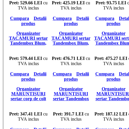
taiat, lat 800mm,
taiat, lat 600mm,
taiat, lat 400-550
Pret: 529.66 LEI
cu
Pret: 425.19 LEI
cu
Pret: 93.75 LEI
c
adancime 500mm
adancime 500mm,
adancime 500m
TVA inclus
TVA inclus
TVA inclus
Cumpara
Detalii
Cumpara
Detalii
Cumpara
Detal
produs
produs
produs
Organizator
Organizator
Organizator
TACAMURI sertar
TACAMURI sertar
TACAMURI sert
Tandembox Blum,
Tandembox Blum,
Tandembox Blu
latime corp 800mm,
latime corp 600mm,
latime corp 550m
adancime 500mm
adancime 500mm
adancime 500m
Pret: 579.44 LEI
cu
Pret: 476.71 LEI
cu
Pret: 475.27 LEI
TVA inclus
TVA inclus
TVA inclus
Cumpara
Detalii
Cumpara
Detalii
Cumpara
Detal
produs
produs
produs
Organizator
Organizator
Organizator
MARUNTISURI
MARUNTISURI
MARUNTISUR
sertar corp de colt
sertar Tandembox
sertar Tandemb
Tandembox Blum,
Blum, latime corp
Blum, latime cor
latura 900 -1200 mm,
450-550mm,
270-400mm,
adancime 600mm
adancime 500mm
adancime 500m
Pret: 347.41 LEI
cu
Pret: 391.7 LEI
cu
Pret: 187.12 LEI
TVA inclus
TVA inclus
TVA inclus