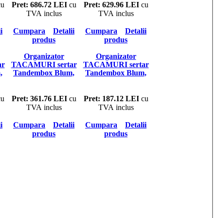
u
Pret: 686.72 LEI
cu
Pret: 629.96 LEI
cu
TVA inclus
TVA inclus
i
Cumpara
Detalii
Cumpara
Detalii
produs
produs
Organizator
Organizator
ar
TACAMURI sertar
TACAMURI sertar
,
Tandembox Blum,
Tandembox Blum,
m,
latime corp
latime corp 275mm,
m
300/350mm,
adancime 500mm
adancime 500mm
u
Pret: 361.76 LEI
cu
Pret: 187.12 LEI
cu
TVA inclus
TVA inclus
i
Cumpara
Detalii
Cumpara
Detalii
produs
produs