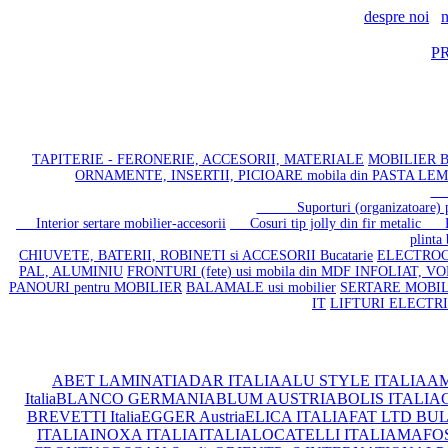
despre noi
n
P
TAPITERIE - FERONERIE, ACCESORII, MATERIALE
MOBILIER BA
ORNAMENTE, INSERTII, PICIOARE mobila din PASTA LE
Co
Suporturi (organizatoare) plas
Interior sertare mobilier-accesorii
Cosuri tip jolly din fir metalic
Pic
plinta 
CHIUVETE, BATERII, ROBINETI si ACCESORII Bucatarie
ELECTROC
PAL, ALUMINIU
FRONTURI (fete) usi mobila din MDF INFOLIAT, V
PANOURI pentru MOBILIER
BALAMALE usi mobilier
SERTARE MOBILIE
IT
LIFTURI ELECTR
ABET LAMINATI
ADAR ITALIA
ALU STYLE ITALIA
AM
Italia
BLANCO GERMANIA
BLUM AUSTRIA
BOLIS ITALIA
C
BREVETTI Italia
EGGER Austria
ELICA ITALIA
FAT LTD BU
ITALIA
INOXA ITALIA
ITALIA
LOCATELLI ITALIA
MAFOS 