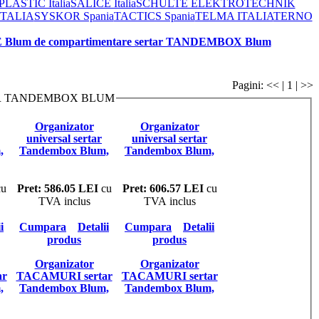
ASTIC Italia
SALICE Italia
SCHULTE ELEKTROTECHNIK
ITALIA
SYSKOR Spania
TACTICS Spania
TELMA ITALIA
TERNO
 Blum de compartimentare sertar TANDEMBOX Blum
Pagini: << | 1 | >>
TAR TANDEMBOX BLUM
Organizator
Organizator
universal sertar
universal sertar
,
Tandembox Blum,
Tandembox Blum,
e
compartimentare
compartimentare
i
ustensile curatat si
ustensile curatat si
,
taiat, lat 1000mm,
taiat, lat 900mm,
u
Pret: 586.05 LEI
cu
Pret: 606.57 LEI
cu
m
adancime 450mm
adancime 500mm
TVA inclus
TVA inclus
i
Cumpara
Detalii
Cumpara
Detalii
produs
produs
Organizator
Organizator
ar
TACAMURI sertar
TACAMURI sertar
,
Tandembox Blum,
Tandembox Blum,
m,
latime corp 1000mm,
latime corp 900mm,
m
adancime 500mm
adancime 500mm