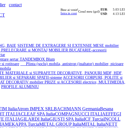
ier
contact
EUR
:
5.03 LEI
Bine ai venit!
Cosul meu (gol)
Intra in cont
USD
:
4.13 LEI
CT
NG, BAIE
SISTEME DE EXTRAGERE SI EXTENSIE MESE mobilier
u PRELECRARE si MONTAJ
MOBILIER BUCATARIE-accesorii
tar
tare sertar TANDEMBOX Blum
si rotitoare
Plinta (soclu) mobila, antistrop (inaltator) mobilier, picioare
 mobila
NTE
MATERIALE si SUPRAFETE DECORATIVE, PANOURI MDF, HDF,
ILIER si SEPARARI SPATII-sisteme
ACCESORII CORPURI, POLITE si
AT DECORATIV mobilier
PRIZE si ACCESORII electrice, MULTIMEDIA,
PROFILE ALUMINIU
IM Italia
Atrom IMPEX SRL
BACHMANN Germania
Besana
HT ITALIA
CLEAF SPA Italia
COMPAGNUCCI ITALIA
EFFEGI
FE ITALIA
GILARDI Italia
GIUSTI SPA Italia
ICF Turcia
INCOLL
IA
MEKAPPA Turcia
METAL GROUP Italia
MITAL Italia
NETT