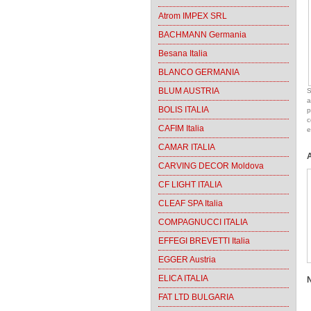
Atrom IMPEX SRL
BACHMANN Germania
Besana Italia
BLANCO GERMANIA
BLUM AUSTRIA
S
a
BOLIS ITALIA
p
c
CAFIM Italia
e
CAMAR ITALIA
CARVING DECOR Moldova
CF LIGHT ITALIA
CLEAF SPA Italia
COMPAGNUCCI ITALIA
EFFEGI BREVETTI Italia
EGGER Austria
ELICA ITALIA
FAT LTD BULGARIA