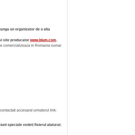
tanga un organizator de o alta
si site producator
www.blum.com
.
 se comercializeaza in Romania numai
 contactati accesand urmatorul link:
i speciale vedeti fisierul alaturat: