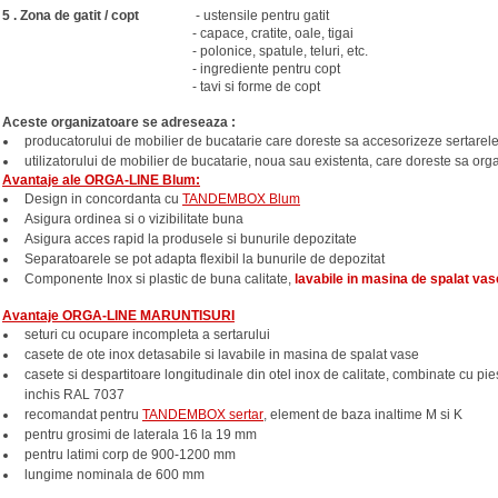
5 . Zona de gatit / copt
- ustensile pentru gatit
- capace, cratite, oale, tigai
- polonice, spatule, teluri, etc.
- ingrediente pentru copt
- tavi si forme de copt
Aceste organizatoare se adreseaza :
producatorului de mobilier de bucatarie care doreste sa accesorizeze sertarel
utilizatorului de mobilier de bucatarie, noua sau existenta, care doreste sa org
Avantaje ale ORGA-LINE Blum:
Design in concordanta cu
TANDEMBOX Blum
Asigura ordinea si o vizibilitate buna
Asigura acces rapid la produsele si bunurile depozitate
Separatoarele se pot adapta flexibil la bunurile de depozitat
Componente Inox si plastic de buna calitate,
lavabile in masina de spalat vas
Avantaje ORGA-LINE MARUNTISURI
seturi cu ocupare incompleta a sertarului
casete de ote inox detasabile si lavabile in masina de spalat vase
casete si despartitoare longitudinale din otel inox de calitate, combinate cu pies
inchis RAL 7037
recomandat pentru
TANDEMBOX sertar
, element de baza inaltime M si K
pentru grosimi de laterala 16 la 19 mm
pentru latimi corp de 900-1200 mm
lungime nominala de 600 mm