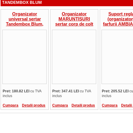
TANDEMBOX BLUM
Organizator
Organizator
Suport regl
universal sertar
MARUNTISURI
(organizator
Tandembox Blum,
sertar corp de colt
farfurii AMBI
compartimentare
Tandembox Blum,
Blum
ustensile curatat si
latura 900 -1200 mm,
taiat, lat 275-300mm,
adancime 600mm
adancime 500mm
Pret: 180.82 LEI
cu TVA
Pret: 347.41 LEI
cu TVA
Pret: 205.52 LEI
cu
inclus
inclus
inclus
Cumpara
Detalii produs
Cumpara
Detalii produs
Cumpara
Detalii