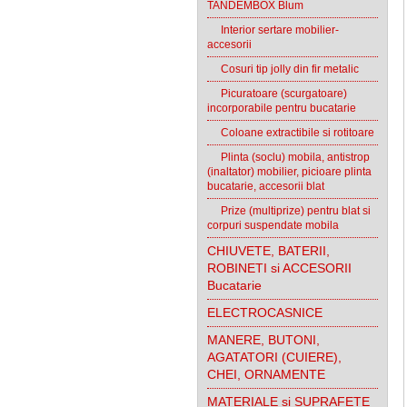
TANDEMBOX Blum
Interior sertare mobilier-
accesorii
Cosuri tip jolly din fir metalic
Picuratoare (scurgatoare)
incorporabile pentru bucatarie
Coloane extractibile si rotitoare
Plinta (soclu) mobila, antistrop
(inaltator) mobilier, picioare plinta
bucatarie, accesorii blat
Prize (multiprize) pentru blat si
corpuri suspendate mobila
CHIUVETE, BATERII,
ROBINETI si ACCESORII
Bucatarie
ELECTROCASNICE
MANERE, BUTONI,
AGATATORI (CUIERE),
CHEI, ORNAMENTE
MATERIALE si SUPRAFETE