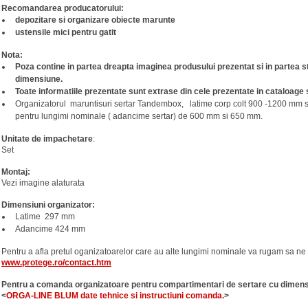
Recomandarea producatorului:
depozitare si organizare obiecte marunte
ustensile mici pentru gatit
Nota:
Poza contine in partea dreapta imaginea produsului prezentat si in partea s
dimensiune.
Toate informatiile prezentate sunt extrase din cele prezentate in cataloage 
Organizatorul maruntisuri sertar Tandembox, latime corp colt 900 -1200 mm
pentru lungimi nominale ( adancime sertar) de 600 mm si 650 mm.
Unitate de impachetare
:
Set
Montaj:
Vezi imagine alaturata
Dimensiuni organizator:
Latime 297 mm
Adancime 424 mm
Pentru a afla pretul oganizatoarelor care au alte lungimi nominale va rugam sa ne
www.protege.ro/contact.htm
Pentru a comanda organizatoare pentru compartimentari de sertare cu dimensiun
<
ORGA-LINE BLUM date tehnice si instructiuni comanda.
>