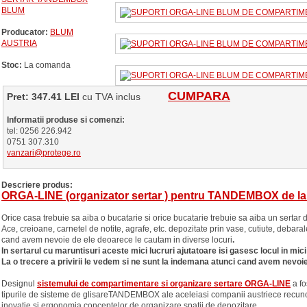
BLUM
Producator:
BLUM
AUSTRIA
Stoc:
La comanda
CUMPARA
Pret: 347.41 LEI
cu TVA inclus
Informatii produse si comenzi:
tel: 0256 226.942
0751 307.310
vanzari@protege.ro
Descriere produs:
ORGA-LINE (organizator sertar ) pentru TANDEMBOX de la
Orice casa trebuie sa aiba o bucatarie si orice bucatarie trebuie sa aiba un sertar d
Ace, creioane, carnetel de notite, agrafe, etc. depozitate prin vase, cutiute, debar
cand avem nevoie de ele deoarece le cautam in diverse locuri
.
In sertarul cu maruntisuri aceste mici lucruri ajutatoare isi gasesc locul in mici
La o trecere a privirii le vedem si ne sunt la indemana atunci cand avem nevoie
Designul
sistemului de compartimentare si organizare sertare ORGA-LINE
a fo
tipurile de sisteme de glisareTANDEMBOX ale aceleiasi companii austriece recunos
inovatie si ergonomia conceptelor de organizare spatii de depozitare.