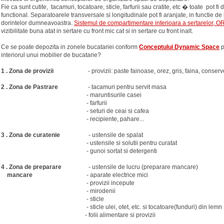
Fie ca sunt cutite, tacamuri, tocatoare, sticle, farfurii sau cratite, etc � toate pot fi 
functional. Separatoarele transversale si longitudinale pot fi aranjate, in functie d
dorintelor dumneavoastra.
Sistemul de compartimentare interioara a sertarelor, 
vizibilitate buna atat in sertare cu front mic cat si in sertare cu front inalt.
Ce se poate depozita in zonele bucatariei conform
Conceptului Dynamic Space
p
interiorul unui mobilier de bucatarie?
1 . Zona de provizii
- provizii: paste fainoase, orez, gris, faina, conserve,
2 . Zona de Pastrare
- tacamuri pentru servit masa
- maruntisurile casei
- farfurii
- seturi de ceai si cafea
- recipiente, pahare...
3 . Zona de curatenie
- ustensile de spalat
- ustensile si solutii pentru curatat
- gunoi sortat si detergenti
4 . Zona de preparare
- ustensile de lucru (preparare mancare)
mancare
- aparate electrice mici
- provizii incepute
- mirodenii
- sticle
- sticle ulei, otet, etc. si tocatoare(funduri) din lemn
- folii alimentare si provizii