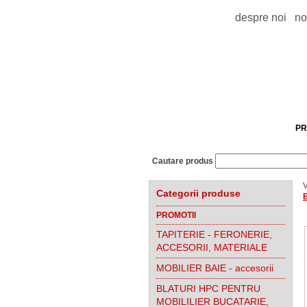
despre noi
no
PR
Cautare produs
V
Categorii produse
PROMOTII
TAPITERIE - FERONERIE,
ACCESORII, MATERIALE
MOBILIER BAIE - accesorii
BLATURI HPC PENTRU
MOBILILIER BUCATARIE,