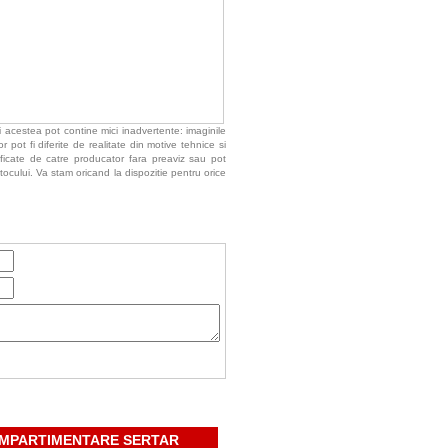
 acestea pot contine mici inadvertente: imaginile
 pot fi diferite de realitate din motive tehnice si
ificate de catre producator fara preaviz sau pot
tocului. Va stam oricand la dispozitie pentru orice
OMPARTIMENTARE SERTAR