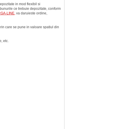
depozitate in mod flexibil si
e bunurile ce trebuie depozitate, conform
ORGA-LINE,
va daruieste ordine,
rin care se pune in valoare spatiul din
 etc.