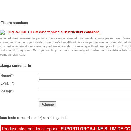
Fisiere asociate:
ORGA-LINE BLUM date tehnice si instructiuni comanda.
e fac eforturi permanente pentru a pastra acuratetea informatiilor din acesta prezentare. Rareori
u caracter informativ, produsele putand suferi modificari de catre producator, iar nuantele culorilor
ot contine accesorii neincluse in pachetele standard, unele specificatii sau pretul, pot fi mod
ontine erori de operare. Toate promotiile prezente in acest magazin online sunt valabile in limita s
ventuale clarificari.
Adauga comentariu
Nume(*)
E-mail(*)
Mesaj(*)
Nota:
toate campurile cu (*) sunt obligatorii.
Produse aleatorii din categoria:
SUPORTI ORGA-LINE BLUM DE C