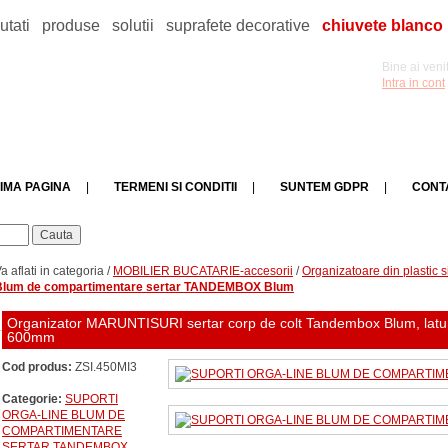
utati
produse
solutii
suprafete decorative
chiuvete blanco
Bine ai venit
Intra in cont
IMA PAGINA
|
TERMENI SI CONDITII
|
SUNTEM GDPR
|
CONT
a aflati in categoria /
MOBILIER BUCATARIE-accesorii
/
Organizatoare din plastic s
Blum de compartimentare sertar TANDEMBOX Blum
Organizator MARUNTISURI sertar corp de colt Tandembox Blum, latura 900 -1200 mm, adancime
600mm
Cod produs:
ZSI.450MI3
Categorie:
SUPORTI
ORGA-LINE BLUM DE
COMPARTIMENTARE
SERTAR TANDEMBOX