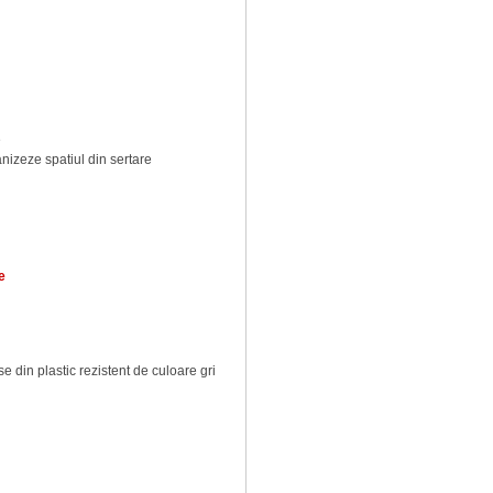
e
anizeze spatiul din sertare
e
e din plastic rezistent de culoare gri