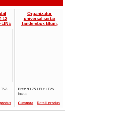
abil
Organizator
) 12
universal sertar
A-LINE
Tandembox Blum,
compartimentare
ustensile curatat si
taiat, lat 400-550mm,
adancime 500mm
 TVA
Pret: 93.75 LEI
cu TVA
inclus
 produs
Cumpara
Detalii produs