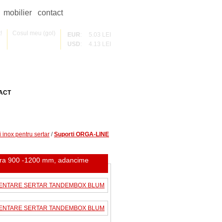
mobilier
contact
!
Cosul meu (gol)
EUR
:
5.03 LEI
USD
:
4.13 LEI
ACT
i inox pentru sertar
/
Suporti ORGA-LINE