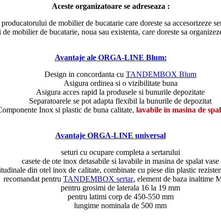
Aceste organizatoare se adreseaza :
producatorului de mobilier de bucatarie care doreste sa accesorizeze ser
ui de mobilier de bucatarie, noua sau existenta, care doreste sa organizeze
Avantaje ale ORGA-LINE Blum:
Design in concordanta cu
TANDEMBOX Blum
Asigura ordinea si o vizibilitate buna
Asigura acces rapid la produsele si bunurile depozitate
Separatoarele se pot adapta flexibil la bunurile de depozitat
Componente Inox si plastic de buna calitate,
lavabile in masina de spal
Avantaje ORGA-LINE universal
seturi cu ocupare completa a sertarului
casete de ote inox detasabile si lavabile in masina de spalat vase
gitudinale din otel inox de calitate, combinate cu piese din plastic rezis
recomandat pentru
TANDEMBOX sertar
, element de baza inaltime 
pentru grosimi de laterala 16 la 19 mm
pentru latimi corp de 450-550 mm
lungime nominala de 500 mm