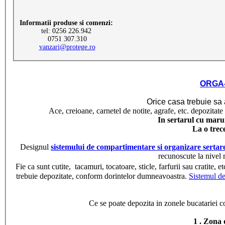
Informatii produse si comenzi:
tel: 0256 226.942
0751 307.310
vanzari@protege.ro
ORGA-L
Orice casa trebuie sa 
Ace, creioane, carnetel de notite, agrafe, etc. depozitat
In sertarul cu marunt
La o trec
Designul
sistemului de compartimentare si organizare ser
recunoscute la nivel 
Fie ca sunt cutite, tacamuri, tocatoare, sticle, farfurii sau cratite,
trebuie depozitate, conform dorintelor dumneavoastra.
Sistemul d
Ce se poate depozita in zonele bucatariei
1 . Zona 