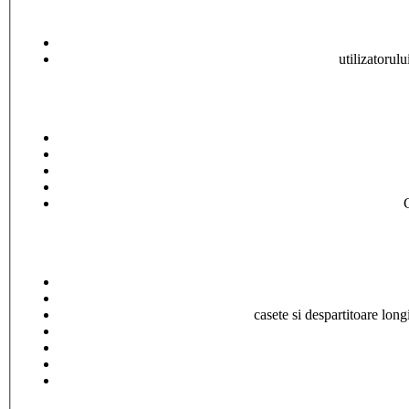
utilizatorul
casete si despartitoare lon