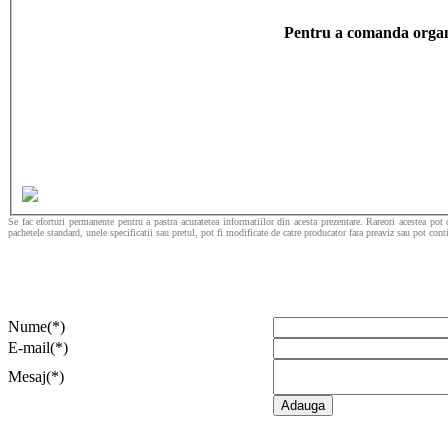
Pentru a comanda organi
Se fac eforturi permanente pentru a pastra acuratetea informatiilor din acesta prezentare. Rareori acestea pot 
pachetele standard, unele specificatii sau pretul, pot fi modificate de catre producator fara preaviz sau pot cont
Nume(*)
E-mail(*)
Mesaj(*)