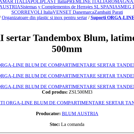
AMAR ITALIA
POLIPLAST Italia
PREMLINE ITALIA
ROMAGNAPL
 AUSTRIA
Sistemas y Complementos de Herrajes SL SPANIA
SMEG 
SCORREVOLI Italia
VENSET Danemarca
Zambaiti Parati
/
Organizatoare din plastic si inox pentru sertar
/
Suporti ORGA-LINE
sertar Tandembox Blum, latime
500mm
Cod produs:
ZSI.500MI3
TI ORGA-LINE BLUM DE COMPARTIMENTARE SERTAR T
Producator:
BLUM AUSTRIA
Stoc:
La comanda