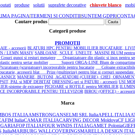
outati
produse
solutii
suprafete decorative
chiuvete blanco
mobil
RIMA PAGINA
|
TERMENI SI CONDITII
|
SUNTEM GDPR
|
CONTA
Cautare produs
Categorii produse
PROMOTII
IE - accesorii
BLATURI HPC PENTRU MOBILILIER BUCATARIE, LIVI
MN / LEMN MASIV
SABLOANE, SCULE, UNELTE, MASINI BLUM pentr
suri gunoi si resturi menajere
Organizatoare din plastic si inox pentru ser
tic pentru sertar mobilier
Suporti ORGA-LINE Blum de compartimen
uratoare (scurgatoare) incorporabile pentru bucatarie
Coloane extractibile 
bucatarie, accesorii blat
Prize (multiprize) pentru blat si corpuri suspendate
ASNICE
MANERE, BUTONI, AGATATORI (CUIERE), CHEI, ORNAME
OPSIT, PAL si MDF DEBITAT
DRESSING-uri si PATURI - accesorii
USI MOB
R-sisteme de extragere
PICIOARE si ROTILE pentru MOBILIER
ILUMIN
ICE INCORPORABILE PENTRU TELEVIZOR
BIROU (OFFICE) - accesorii
Marca
BOS ITALIA
AMSTRONG
ANSELMI SRL Italia
APELL ITALIA
AT
AFIM Italia
CAMAR ITALIA
CARVING DECOR Moldova
CF LIG
LGARIA
FOP ITALIA
FOUR WINDS ITALIA
GAMET Polonia
GIEF
Italia
MARBURG WALLCOVERINGS
MARELLA DESIGN ITAL