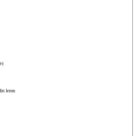
e)
n lemn