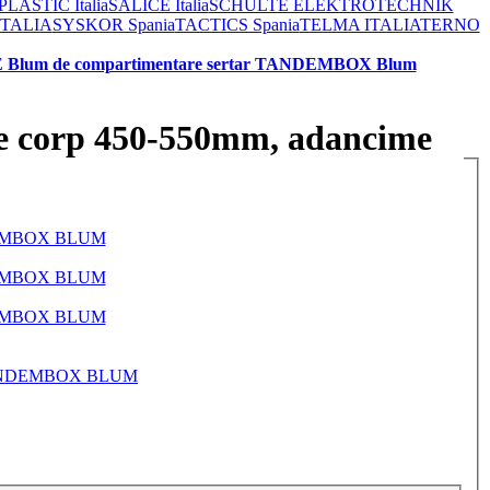
ASTIC Italia
SALICE Italia
SCHULTE ELEKTROTECHNIK
ITALIA
SYSKOR Spania
TACTICS Spania
TELMA ITALIA
TERNO
 Blum de compartimentare sertar TANDEMBOX Blum
 corp 450-550mm, adancime
ANDEMBOX BLUM