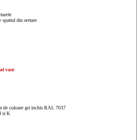
tarele
 spatiul din sertare
at vase
tent de culoare gri inchis RAL 7037
M si K