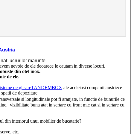
Austria
nat lucrurilor marunte.
d avem nevoie de ele deoarece le cautam in diverse locuri
.
robuste din otel inox.
ie de ele.
sisteme de glisareTANDEMBOX
ale aceleiasi companii austriece
 spatii de depozitare.
ransversale si longitudinale pot fi aranjate, in functie de bunurile ce
ine, vizibilitate buna atat in sertare cu front mic cat si in sertare cu
ul din interiorul unui mobilier de bucatarie?
rve, etc.