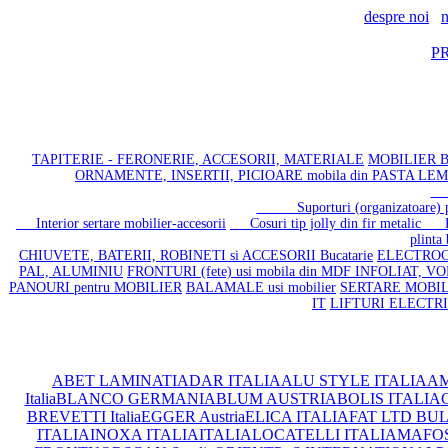
despre noi
n
P
TAPITERIE - FERONERIE, ACCESORII, MATERIALE
MOBILIER BA
ORNAMENTE, INSERTII, PICIOARE mobila din PASTA LE
Co
Suporturi (organizatoare) plas
Interior sertare mobilier-accesorii
Cosuri tip jolly din fir metalic
Pic
plinta 
CHIUVETE, BATERII, ROBINETI si ACCESORII Bucatarie
ELECTROC
PAL, ALUMINIU
FRONTURI (fete) usi mobila din MDF INFOLIAT, V
PANOURI pentru MOBILIER
BALAMALE usi mobilier
SERTARE MOBILIE
IT
LIFTURI ELECTR
ABET LAMINATI
ADAR ITALIA
ALU STYLE ITALIA
AM
Italia
BLANCO GERMANIA
BLUM AUSTRIA
BOLIS ITALIA
C
BREVETTI Italia
EGGER Austria
ELICA ITALIA
FAT LTD BU
ITALIA
INOXA ITALIA
ITALIA
LOCATELLI ITALIA
MAFOS 