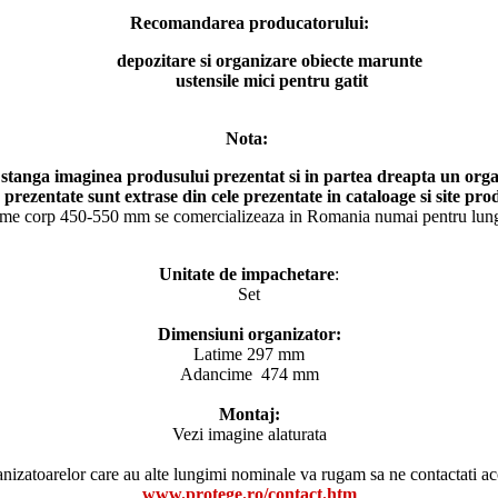
Recomandarea producatorului:
depozitare si organizare obiecte marunte
ustensile mici pentru gatit
Nota:
 stanga imaginea produsului prezentat si in partea dreapta un orga
 prezentate sunt extrase din cele prezentate in cataloage si site pr
time corp 450-550 mm se comercializeaza in Romania numai pentru lung
Unitate de impachetare
:
Set
Dimensiuni organizator:
Latime 297 mm
Adancime 474 mm
Montaj:
Vezi imagine alaturata
ganizatoarelor care au alte lungimi nominale va rugam sa ne contactati a
www.protege.ro/contact.htm