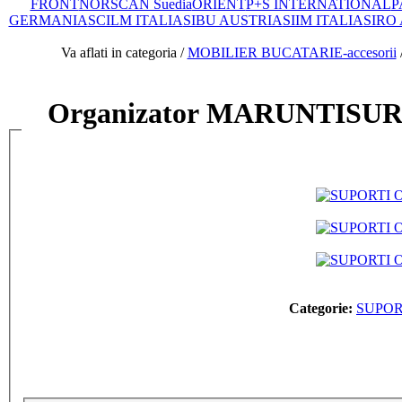
FRONT
NORSCAN Suedia
ORIENT
P+S INTERNATIONAL
P
GERMANIA
SCILM ITALIA
SIBU AUSTRIA
SIIM ITALIA
SIRO
Va aflati in categoria /
MOBILIER BUCATARIE-accesorii
Organizator MARUNTISURI 
Categorie:
SUPOR