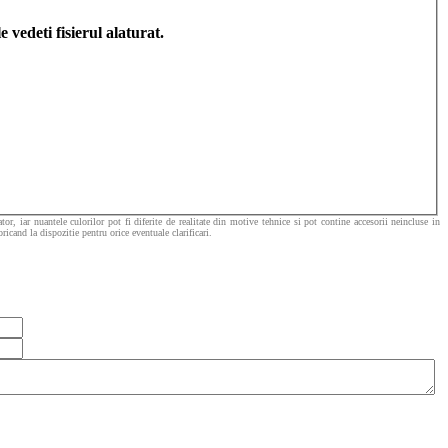
edeti fisierul alaturat.
or, iar nuantele culorilor pot fi diferite de realitate din motive tehnice si pot contine accesorii neincluse in
icand la dispozitie pentru orice eventuale clarificari.