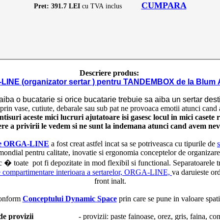
CUMPARA
Pret: 391.7 LEI
cu TVA inclus
Descriere produs:
INE (organizator sertar ) pentru TANDEMBOX de la Blum 
aiba o bucatarie si orice bucatarie trebuie sa aiba un sertar desti
e prin vase, cutiute, debarale sau sub pat ne provoaca emotii atunci can
isuri aceste mici lucruri ajutatoare isi gasesc locul in mici casete 
ere a privirii le vedem si ne sunt la indemana atunci cand avem nevo
tare ORGA-LINE
a fost creat astfel incat sa se potriveasca cu tipurile de
mondial pentru calitate, inovatie si ergonomia conceptelor de organizare
 etc � toate pot fi depozitate in mod flexibil si functional. Separatoarele t
e compartimentare interioara a sertarelor, ORGA-LINE,
va daruieste ord
front inalt.
 conform
Conceptului Dynamic Space
prin care se pune in valoare spati
de provizii
- provizii: paste fainoase, orez, gris, faina, conse