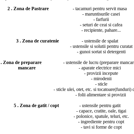
2 . Zona de Pastrare
- tacamuri pentru servit masa
- maruntisurile casei
- farfurii
- seturi de ceai si cafea
- recipiente, pahare...
3 . Zona de curatenie
- ustensile de spalat
- ustensile si solutii pentru curatat
- gunoi sortat si detergenti
 . Zona de preparare
- ustensile de lucru (preparare mancar
mancare
- aparate electrice mici
- provizii incepute
- mirodenii
- sticle
cle ulei, otet, etc. si tocatoare(funduri) di
- folii alimentare si provizii
5 . Zona de gatit / copt
- ustensile pentru gatit
- capace, cratite, oale, tigai
- polonice, spatule, teluri, etc.
- ingrediente pentru copt
- tavi si forme de copt