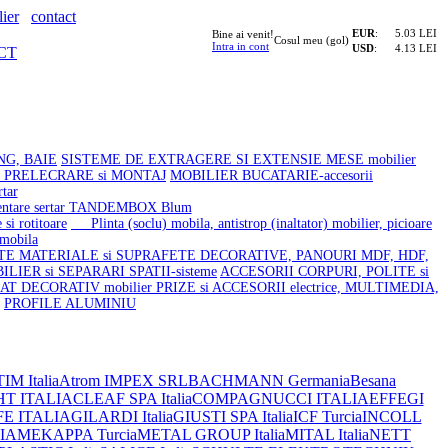
ier
contact
EUR
:
5.03 LEI
Bine ai venit!
Cosul meu (gol)
Intra in cont
USD
:
4.13 LEI
CT
NG, BAIE
SISTEME DE EXTRAGERE SI EXTENSIE MESE mobilier
u PRELECRARE si MONTAJ
MOBILIER BUCATARIE-accesorii
tar
tare sertar TANDEMBOX Blum
si rotitoare
Plinta (soclu) mobila, antistrop (inaltator) mobilier, picioare
 mobila
NTE
MATERIALE si SUPRAFETE DECORATIVE, PANOURI MDF, HDF,
ILIER si SEPARARI SPATII-sisteme
ACCESORII CORPURI, POLITE si
AT DECORATIV mobilier
PRIZE si ACCESORII electrice, MULTIMEDIA,
PROFILE ALUMINIU
IM Italia
Atrom IMPEX SRL
BACHMANN Germania
Besana
HT ITALIA
CLEAF SPA Italia
COMPAGNUCCI ITALIA
EFFEGI
FE ITALIA
GILARDI Italia
GIUSTI SPA Italia
ICF Turcia
INCOLL
IA
MEKAPPA Turcia
METAL GROUP Italia
MITAL Italia
NETT