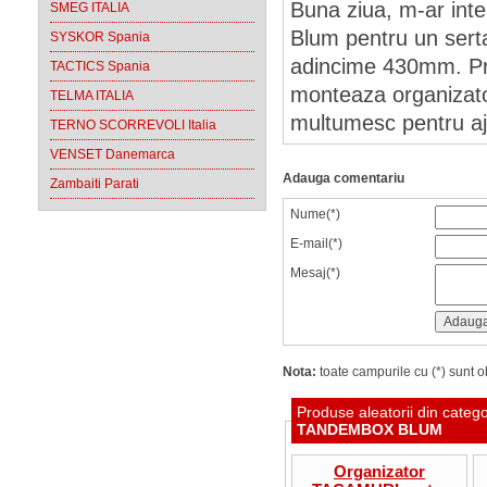
Buna ziua, m-ar in
SMEG ITALIA
Blum pentru un serta
SYSKOR Spania
adincime 430mm. Prin
TACTICS Spania
monteaza organizator
TELMA ITALIA
multumesc pentru aj
TERNO SCORREVOLI Italia
VENSET Danemarca
Adauga comentariu
Zambaiti Parati
Nume(*)
E-mail(*)
Mesaj(*)
Nota:
toate campurile cu (*) sunt ob
Produse aleatorii din categ
TANDEMBOX BLUM
Organizator