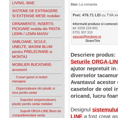
LIVING, BAIE
Stoc:
La comanda
SISTEME DE EXTRAGERE
Pret: 476.71 LEI
cu TVA
SI EXTENSIE MESE mobilier
ORNAMENTE, INSERTII,
Informatii produse si comenzi:
tel: 0256 226.942
PICIOARE mobila din PASTA
0751 307.310
LEMN / LEMN MASIV
vanzari@protege.ro
ShareThis
SABLOANE, SCULE,
UNELTE, MASINI BLUM
pentru PRELECRARE si
Descriere produs:
MONTAJ
Seturile ORGA-LI
MOBILIER BUCATARIE-
ajutor nepretuit in
accesorii
diverselor tacamur
Cosuri gunoi si resturi
Avantavul acestor 
menajere
casetelor de otel i
Organizatoare din plastic si
inox pentru sertar
oricand, lucru foar
Suporturi (organizatoare)
plastic pentru sertar mobilier
Designul
sistemulu
Suporti ORGA-LINE Blum de
compartimentare sertar
LINE
a fost creat as