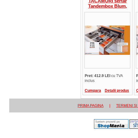
TACAMURI sertar
Tandembox Blum,
latime corp 450mm,
adancime 500mm
Pret: 412.9 LEI
cu TVA
P
inclus
i
Cumpara
Detalii produs
PRIMA PAGINA
|
TERMENI SI