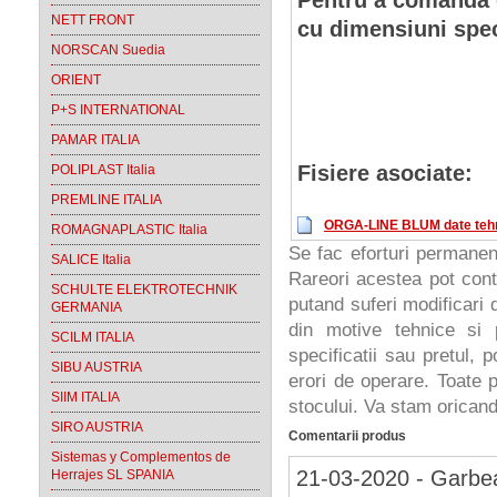
Pentru a comanda 
NETT FRONT
cu dimensiuni speci
NORSCAN Suedia
ORIENT
P+S INTERNATIONAL
PAMAR ITALIA
Fisiere asociate:
POLIPLAST Italia
PREMLINE ITALIA
ORGA-LINE BLUM date tehni
ROMAGNAPLASTIC Italia
Se fac eforturi permanen
SALICE Italia
Rareori acestea pot cont
SCHULTE ELEKTROTECHNIK
putand suferi modificari d
GERMANIA
din motive tehnice si 
SCILM ITALIA
specificatii sau pretul, 
SIBU AUSTRIA
erori de operare. Toate p
SIIM ITALIA
stocului. Va stam oricand 
SIRO AUSTRIA
Comentarii produs
Sistemas y Complementos de
21-03-2020 - Garbea
Herrajes SL SPANIA