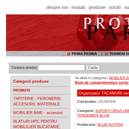
despre noi
noutati
produse
solutii
su
PRIMA PAGINA
|
TERMENI SI
Cautare produs
Va aflati in categoria /
MOBILIER B
Categorii produse
Blum de compartimentare sert
PROMOTII
Organizator TACAMURI ser
TAPITERIE - FERONERIE,
Cod produs:
ZSI.60VEI6
ACCESORII, MATERIALE
Categorie:
SUPORTI ORGA-LI
MOBILIER BAIE - accesorii
TANDEMBOX BLUM
BLATURI HPC PENTRU
Producator:
BLUM AUSTRIA
MOBILILIER BUCATARIE,