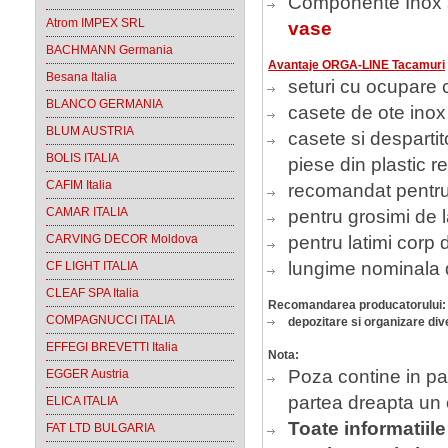
Componente Inox si
Atrom IMPEX SRL
vase
BACHMANN Germania
Avantaje ORGA-LINE Tacamuri
Besana Italia
seturi cu ocupare 
BLANCO GERMANIA
casete de ote inox
BLUM AUSTRIA
casete si despartit
BOLIS ITALIA
piese din plastic r
CAFIM Italia
recomandat pentr
CAMAR ITALIA
pentru grosimi de 
pentru latimi cor
CARVING DECOR Moldova
lungime nominala
CF LIGHT ITALIA
CLEAF SPA Italia
Recomandarea producatorului:
COMPAGNUCCI ITALIA
depozitare si organizare di
EFFEGI BREVETTI Italia
Nota:
Poza contine in pa
EGGER Austria
partea dreapta un 
ELICA ITALIA
Toate informatiil
FAT LTD BULGARIA