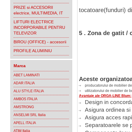
- sticle 
PRIZE si ACCESORII
tocatoare(funduri) d
electrice, MULTIMEDIA, IT
- folii a
LIFTURI ELECTRICE
INCORPORABILE PENTRU
5 . Zona de gatit / 
TELEVIZOR
- capace,
BIROU (OFFICE) - accesorii
- polonic
PROFILE ALUMINIU
- ingred
- tavi 
Marca
ABET LAMINATI
Aceste organizatoa
ADAR ITALIA
producatorului de mobilier de
utilizatorului de mobilier de 
ALU STYLE ITALIA
Avantaje ale ORGA-LINE Blum:
AMBOS ITALIA
Design in concord
AMSTRONG
Asigura ordinea si 
ANSELMI SRL Italia
Asigura acces rapi
APELL ITALIA
Separatoarele se po
ATIM Italia