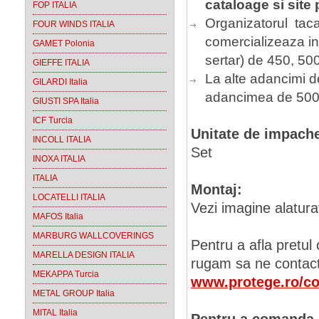
cataloage si site
FOP ITALIA
Organizatorul tac
FOUR WINDS ITALIA
comercializeaza i
GAMET Polonia
sertar) de 450, 50
GIEFFE ITALIA
La alte adancimi d
GILARDI Italia
adancimea de 50
GIUSTI SPA Italia
ICF Turcia
Unitate de impach
INCOLL ITALIA
Set
INOXA ITALIA
ITALIA
Montaj:
LOCATELLI ITALIA
Vezi imagine alatura
MAFOS Italia
MARBURG WALLCOVERINGS
Pentru a afla pretul
MARELLA DESIGN ITALIA
rugam sa ne contact
MEKAPPA Turcia
www.protege.ro/co
METAL GROUP Italia
MITAL Italia