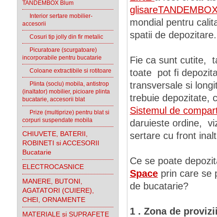
TANDEMBOX Blum
glisareTANDEMBO
Interior sertare mobilier-
mondial pentru calit
accesorii
spatii de depozitare
Cosuri tip jolly din fir metalic
Picuratoare (scurgatoare)
incorporabile pentru bucatarie
Fie ca sunt cutite, t
Coloane extractibile si rotitoare
toate pot fi depozita
transversale si longi
Plinta (soclu) mobila, antistrop
(inaltator) mobilier, picioare plinta
trebuie depozitate,
bucatarie, accesorii blat
Sistemul de compart
Prize (multiprize) pentru blat si
corpuri suspendate mobila
daruieste ordine, viz
CHIUVETE, BATERII,
sertare cu front inalt
ROBINETI si ACCESORII
Bucatarie
Ce se poate depozit
ELECTROCASNICE
Space
prin care se p
MANERE, BUTONI,
de bucatarie?
AGATATORI (CUIERE),
CHEI, ORNAMENTE
1 . Zona de provizi
MATERIALE si SUPRAFETE