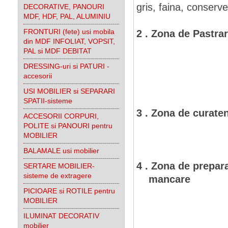
gris, faina, conserve
DECORATIVE, PANOURI
MDF, HDF, PAL, ALUMINIU
FRONTURI (fete) usi mobila
2 . Zona de Pastra
din MDF INFOLIAT, VOPSIT,
- marun
PAL si MDF DEBITAT
- fa
DRESSING-uri si PATURI -
- seturi
accesorii
- recip
USI MOBILIER si SEPARARI
SPATII-sisteme
3 . Zona de curate
ACCESORII CORPURI,
- ustensil
POLITE si PANOURI pentru
MOBILIER
- gunoi 
BALAMALE usi mobilier
4 . Zona de prepar
SERTARE MOBILIER-
sisteme de extragere
mancare
- ap
PICIOARE si ROTILE pentru
- prov
MOBILIER
- mi
ILUMINAT DECORATIV
- s
mobilier