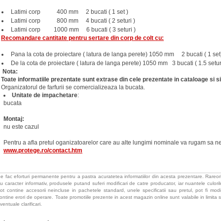
Latimi corp 400 mm 2 bucati ( 1 set )
Latimi corp 800 mm 4 bucati ( 2 seturi )
Latimi corp 1000 mm 6 bucati ( 3 seturi )
Recomandare cantitate pentru sertare din corp de colt cu:
Pana la cota de proiectare ( latura de langa perete) 1050 mm 2 bucati ( 1 set
De la cota de proiectare ( latura de langa perete) 1050 mm 3 bucati ( 1.5 setur
Nota:
Toate informatiile prezentate sunt extrase din cele prezentate in cataloage si 
Organizatorul de farfurii se comercializeaza la bucata.
Unitate de impachetare
:
bucata
Montaj:
nu este cazul
Pentru a afla pretul oganizatoarelor care au alte lungimi nominale va rugam sa ne
www.protege.ro/contact.htm
e fac eforturi permanente pentru a pastra acuratetea informatiilor din acesta prezentare. Rareori
u caracter informativ, produsele putand suferi modificari de catre producator, iar nuantele culorilor
ot contine accesorii neincluse in pachetele standard, unele specificatii sau pretul, pot fi mod
ontine erori de operare. Toate promotiile prezente in acest magazin online sunt valabile in limita s
ventuale clarificari.