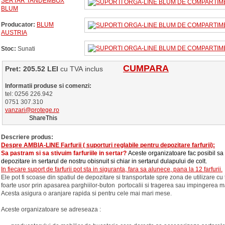
SERTAR TANDEMBOX
BLUM
Producator:
BLUM
AUSTRIA
Stoc:
Sunati
CUMPARA
Pret: 205.52 LEI
cu TVA inclus
Informatii produse si comenzi:
tel: 0256 226.942
0751 307.310
vanzari@protege.ro
ShareThis
Descriere produs:
Despre AMBIA-LINE Farfurii ( suporturi reglabile pentru depozitare farfurii):
Sa pastram si sa stivuim farfuriile in sertar?
Aceste organizatoare fac posibil s
depozitare in sertarul de nostru obisnuit si chiar in sertarul dulapului de colt.
In fiecare suport de farfurii pot sta in siguranta, fara sa alunece, pana la 12 farfurii.
Ele pot fi scoase din spatiul de depozitare si transportate spre zona de utilizare cu 
foarte usor prin apasarea parghiilor-buton portocalii si tragerea sau impingerea ma
Acesta asigura o aranjare rapida si pentru cele mai mari mese.
Aceste organizatoare se adreseaza :