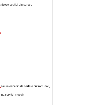
e
anizeze spatiul din sertare
e
x
sau in orice tip de sertare cu front inalt,
mna servitul mesei)