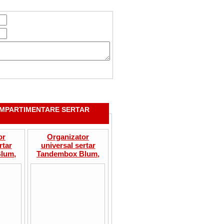
OMPARTIMENTARE SERTAR
or
Organizator
rtar
universal sertar
lum,
Tandembox Blum,
tare
compartimentare
tat si
ustensile curatat si
00mm,
taiat, lat 600mm,
50mm
adancime 500mm,