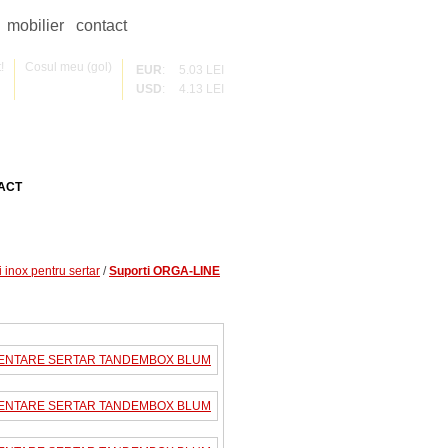
mobilier
contact
!
Cosul meu (gol)
EUR
:
5.03 LEI
USD
:
4.13 LEI
ACT
i inox pentru sertar
/
Suporti ORGA-LINE