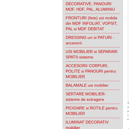
DECORATIVE, PANOURI
MDF, HDF, PAL, ALUMINIU
FRONTURI (fete) usi mobila
din MDF INFOLIAT, VOPSIT,
PAL si MDF DEBITAT
DRESSING-uri si PATURI -
accesorii
USI MOBILIER si SEPARARI
SPATII-sisteme
ACCESORII CORPURI,
POLITE si PANOURI pentru
MOBILIER
BALAMALE usi mobilier
SERTARE MOBILIER-
sisteme de extragere
S
a
PICIOARE si ROTILE pentru
p
MOBILIER
c
e
ILUMINAT DECORATIV
mobilier