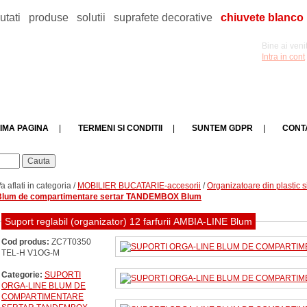
utati
produse
solutii
suprafete decorative
chiuvete blanco
Bine ai venit
Intra in cont
IMA PAGINA
|
TERMENI SI CONDITII
|
SUNTEM GDPR
|
CONT
a aflati in categoria /
MOBILIER BUCATARIE-accesorii
/
Organizatoare din plastic s
Blum de compartimentare sertar TANDEMBOX Blum
Suport reglabil (organizator) 12 farfurii AMBIA-LINE Blum
Cod produs:
ZC7T0350
TEL-H V1OG-M
Categorie:
SUPORTI
ORGA-LINE BLUM DE
COMPARTIMENTARE