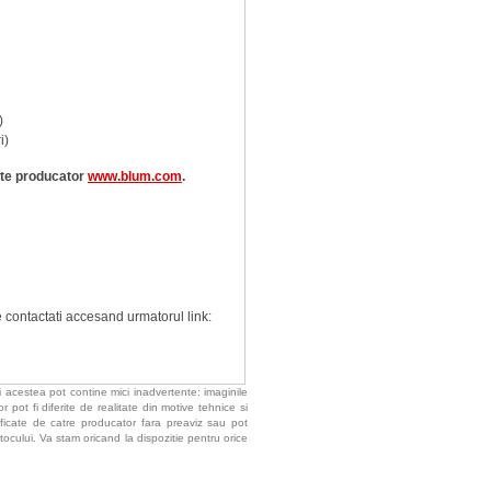
)
i)
site producator
www.blum.com
.
 contactati accesand urmatorul link:
 acestea pot contine mici inadvertente: imaginile
 pot fi diferite de realitate din motive tehnice si
ificate de catre producator fara preaviz sau pot
tocului. Va stam oricand la dispozitie pentru orice