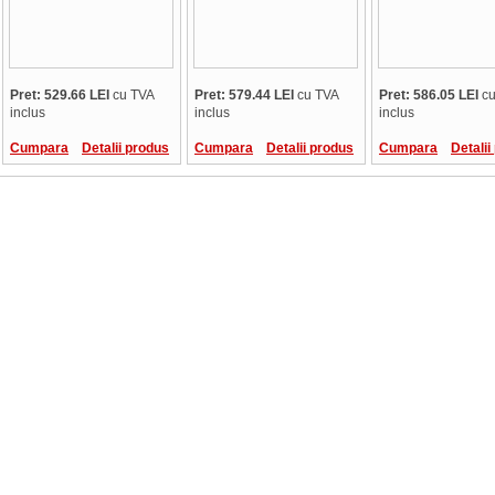
Pret: 529.66 LEI
cu TVA
Pret: 579.44 LEI
cu TVA
Pret: 586.05 LEI
cu
inclus
inclus
inclus
Cumpara
Detalii produs
Cumpara
Detalii produs
Cumpara
Detalii