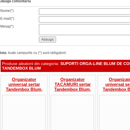
Adauga comentariu
Nume(*)
E-mail(*)
Mesaj(*)
Nota:
toate campurile cu (*) sunt obligatorii.
Produse aleatorii din categoria:
SUPORTI ORGA-LINE BLUM DE C
TANDEMBOX BLUM
Organizator
Organizator
Organizat
universal sertar
TACAMURI sertar
universal se
Tandembox Blum,
Tandembox Blum,
Tandembox B
compartimentare
latime corp 800mm,
compartimen
ustensile curatat si
adancime 500mm
ustensile cura
taiat, lat 800mm,
taiat, lat 10
adancime 500mm
adancime 4