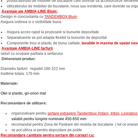
producatorului de mobilier de bucatarie care doreste sa accesorizeze sertarel
utilizatorului de mobilier de bucatarie, noua sau existenta, care doreste sa org
Avantaje ale AMBIA-LINE Blum:
Design in concordanta cu
TANDEMBOX Blum
Asigura ordinea si o vizibilitate buna
Asigura acces rapid la produsele si bunurile depozitate
Separatoarele se pot adapta flexibil la bunurile de depozitat
Componente Inox si plastic de buna calitate,
lavabile in masina de spalat vas
Avantaje AMBIA-LINE farfurii
seturi cu ocupare partiala a sertarului
Dimensiuni produs:
Diametru farfurii: reglabil 186-322 mm
Inaltime totala: 170 mm
Materiale:
Otel si plastic, gri-orion mat
Recomandare de utilizare:
organizatoare pentru
sertare extragere
Tandembox Antaro, Intivo, Legrabo
valabil pentru lungimi nominale 450-650 mm
recomandat pentru Zona de Pastrare din mobila de bucatarie ( tot ce insea
se pot utiliza si pentru depozitare pe polite
Recomandare cantitate pentru sertare din corpuri cu: