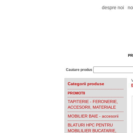
despre noi
no
PR
Cautare produs
V
Categorii produse
PROMOTII
TAPITERIE - FERONERIE,
ACCESORII, MATERIALE
MOBILIER BAIE - accesorii
BLATURI HPC PENTRU
MOBILILIER BUCATARIE,