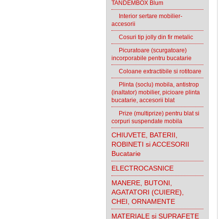
TANDEMBOX Blum
Interior sertare mobilier-
accesorii
Cosuri tip jolly din fir metalic
Picuratoare (scurgatoare)
incorporabile pentru bucatarie
Coloane extractibile si rotitoare
Plinta (soclu) mobila, antistrop
(inaltator) mobilier, picioare plinta
bucatarie, accesorii blat
Prize (multiprize) pentru blat si
corpuri suspendate mobila
CHIUVETE, BATERII,
ROBINETI si ACCESORII
Bucatarie
ELECTROCASNICE
MANERE, BUTONI,
AGATATORI (CUIERE),
CHEI, ORNAMENTE
MATERIALE si SUPRAFETE