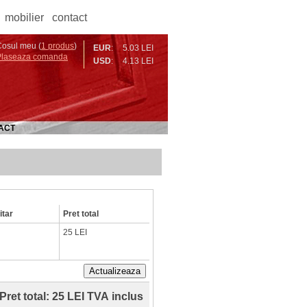
mobilier
contact
osul meu (
1 produs
)
EUR
:
5.03 LEI
Plaseaza comanda
USD
:
4.13 LEI
ACT
itar
Pret total
25 LEI
Actualizeaza
Pret total:
25 LEI TVA inclus