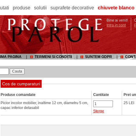
utati
produse
solutii
suprafete decorative
chiuvete blanco
Bine ai venit!
C
Intra in cont
IMA PAGINA
|
TERMENI SI CONDITII
|
SUNTEM GDPR
|
CONT
Cos de cumparaturi
Produse comandate
Cantitate
Pret un
Picior incolor mobilier, inaltime 12 cm, diametru 5 cm,
25 LEI
capac inferior detasabil
Sterge