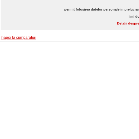
permit folosirea datelor personale in prelucra
imi do
Detalii despr
Inapoi la cumparaturi