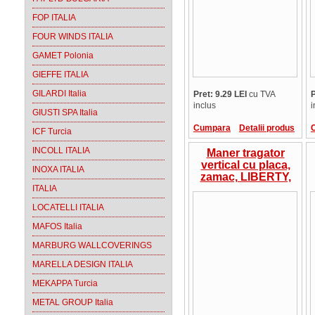
FOP ITALIA
FOUR WINDS ITALIA
GAMET Polonia
GIEFFE ITALIA
GILARDI Italia
Pret: 9.29 LEI
cu TVA
P
inclus
i
GIUSTI SPA Italia
Cumpara
Detalii produs
ICF Turcia
INCOLL ITALIA
Maner tragator
vertical cu placa,
INOXA ITALIA
zamac, LIBERTY,
Florence,
ITALIA
12060Z09700.09,
LOCATELLI ITALIA
Marella Design
Italia
MAFOS Italia
MARBURG WALLCOVERINGS
MARELLA DESIGN ITALIA
MEKAPPA Turcia
METAL GROUP Italia