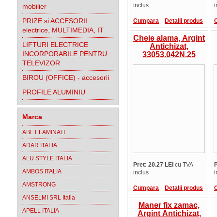
inclus
i
mobilier
PRIZE si ACCESORII
Cumpara
Detalii produs
electrice, MULTIMEDIA, IT
Cheie alama, Argint
LIFTURI ELECTRICE
Antichizat,
INCORPORABILE PENTRU
33053.042N.25
TELEVIZOR
BIROU (OFFICE) - accesorii
PROFILE ALUMINIU
Marca
ABET LAMINATI
ADAR ITALIA
ALU STYLE ITALIA
Pret: 20.27 LEI
cu TVA
P
AMBOS ITALIA
inclus
i
AMSTRONG
Cumpara
Detalii produs
ANSELMI SRL Italia
Maner fix zamac,
APELL ITALIA
Argint Antichizat,