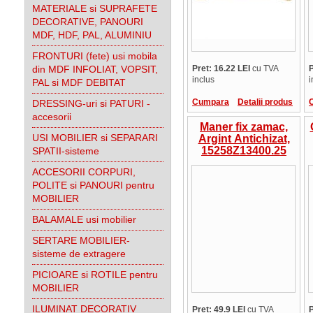
MATERIALE si SUPRAFETE
DECORATIVE, PANOURI
MDF, HDF, PAL, ALUMINIU
FRONTURI (fete) usi mobila
din MDF INFOLIAT, VOPSIT,
Pret: 16.22 LEI
cu TVA
P
inclus
i
PAL si MDF DEBITAT
Cumpara
Detalii produs
DRESSING-uri si PATURI -
accesorii
Maner fix zamac,
USI MOBILIER si SEPARARI
Argint Antichizat,
15258Z13400.25
SPATII-sisteme
ACCESORII CORPURI,
POLITE si PANOURI pentru
MOBILIER
BALAMALE usi mobilier
SERTARE MOBILIER-
sisteme de extragere
PICIOARE si ROTILE pentru
MOBILIER
ILUMINAT DECORATIV
Pret: 49.9 LEI
cu TVA
P