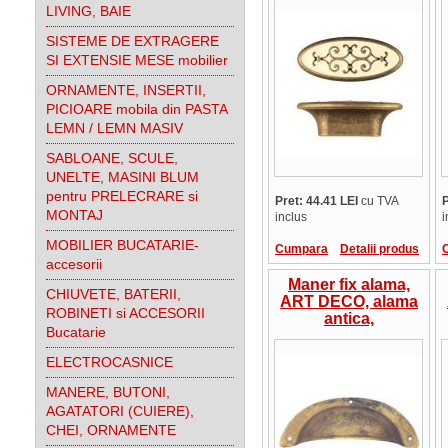
24134Z07300L09,
LIVING, BAIE
Marella Design
SISTEME DE EXTRAGERE
Italia
SI EXTENSIE MESE mobilier
ORNAMENTE, INSERTII,
PICIOARE mobila din PASTA
LEMN / LEMN MASIV
SABLOANE, SCULE,
UNELTE, MASINI BLUM
pentru PRELECRARE si
Pret: 44.41 LEI
cu TVA
P
MONTAJ
inclus
i
MOBILIER BUCATARIE-
Cumpara
Detalii produs
accesorii
Maner fix alama,
CHIUVETE, BATERII,
ART DECO, alama
ROBINETI si ACCESORII
antica,
Bucatarie
15122.07700.03,
Marela Design Italia
ELECTROCASNICE
MANERE, BUTONI,
AGATATORI (CUIERE),
CHEI, ORNAMENTE