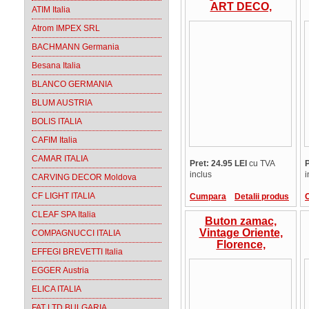
ART DECO,
ATIM Italia
15125Z0960B.25,
Atrom IMPEX SRL
Marella Design
Italia
BACHMANN Germania
Besana Italia
BLANCO GERMANIA
BLUM AUSTRIA
BOLIS ITALIA
CAFIM Italia
CAMAR ITALIA
Pret: 24.95 LEI
cu TVA
P
inclus
i
CARVING DECOR Moldova
CF LIGHT ITALIA
Cumpara
Detalii produs
CLEAF SPA Italia
Buton zamac,
Vintage Oriente,
COMPAGNUCCI ITALIA
Florence,
EFFEGI BREVETTI Italia
24086Z0350B.09
EGGER Austria
ELICA ITALIA
FAT LTD BULGARIA