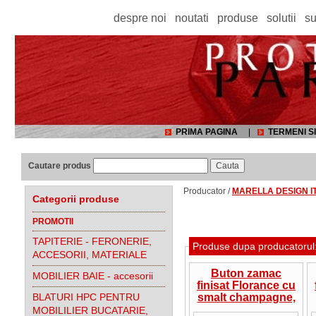
despre noi
noutati
produse
solutii
su
PRIMA PAGINA
|
TERMENI SI
Cautare produs
Producator /
MARELLA DESIGN I
Categorii produse
PROMOTII
TAPITERIE - FERONERIE,
Produse dupa producatoru
ACCESORII, MATERIALE
Buton zamac
MOBILIER BAIE - accesorii
finisat Florance cu
BLATURI HPC PENTRU
smalt champagne,
ART DECO,
MOBILILIER BUCATARIE,