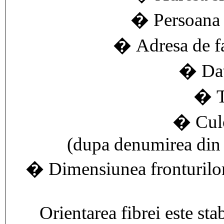
� Persoana d
� Adresa de fac
� Dat
� T
� Culo
(dupa denumirea din c
� Dimensiunea fronturilor 
Orientarea fibrei este st