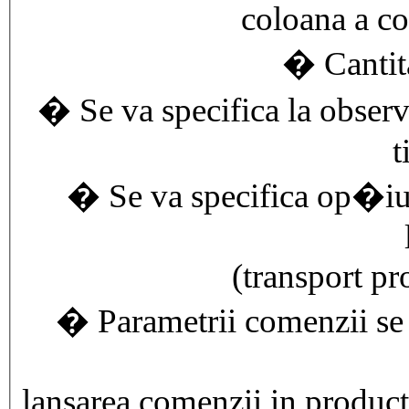
coloana a co
� Cantit
� Se va specifica la observa
t
� Se va specifica op�iu
(transport pro
� Parametrii comenzii se v
lansarea comenzii in product