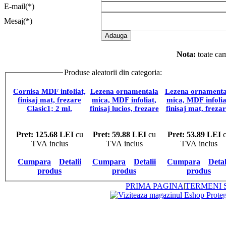
E-mail(*)
Mesaj(*)
Nota:
toate cam
Produse aleatorii din categoria:
PRODUSE COMPL
Cornisa MDF infoliat,
Lezena ornamentala
Lezena ornamenta
finisaj mat, frezare
mica, MDF infoliat,
mica, MDF infolia
Clasic1; 2 ml,
finisaj lucios, frezare
finisaj mat, frezar
pret/bucata
R6, 4 lungimi,
R6, G18, 4 lungim
pret/bucata
pret/bucata
Pret: 125.68 LEI
cu
Pret: 59.88 LEI
cu
Pret: 53.89 LEI
c
TVA inclus
TVA inclus
TVA inclus
Cumpara
Detalii
Cumpara
Detalii
Cumpara
Detal
produs
produs
produs
PRIMA PAGINA
|
TERMENI S