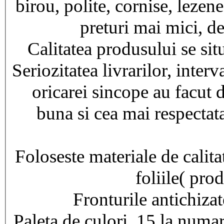
birou, polite, cornise, lezen
preturi mai mici, de
Calitatea produsului se si
Seriozitatea livrarilor, interv
oricarei sincope au facut
buna si cea mai respectata
Foloseste materiale de calitat
foliile( pro
Fronturile antichiza
Paleta de culori, 15 la numar