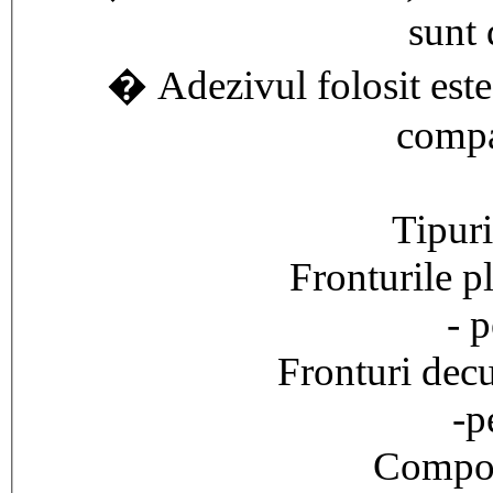
sunt
� Adezivul folosit este
compa
Tipuri
Fronturile pl
- p
Fronturi decu
-p
Compozi