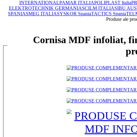
INTERNATIONAL
PAMAR ITALIA
POLIPLAST Italia
PR
ELEKTROTECHNIK GERMANIA
SCILM ITALIA
SIBU AUS
SPANIA
SMEG ITALIA
SYSKOR Spania
TACTICS Spania
TEL
Produse ale pro
Cornisa MDF infoliat, fin
pr