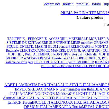
despre noi
noutati
produse
solutii
sup
PRIMA PAGINA
|
TERMENI S
Cautare produs
Ca
TAPITERIE - FERONERIE, ACCESORII, MATERIALE
MOBILIER BAI
SISTEME DE EXTRAGERE SI EXTENSIE MESE mobilier
ORNAMENT
SCULE, UNELTE, MASINI BLUM pentru PRELECRARE si MONTAJ
Bucatarie
ELECTROCASNICE
MANERE, BUTONI, AGATATORI (CU
MDF, HDF, PAL, ALUMINIU
FRONTURI (fete) usi mobila din MDF
MOBILIER si SEPARARI SPATII-sisteme
ACCESORII CORPURI, POLI
sisteme de extragere
PICIOARE si ROTILE pentru MOBILIER
ILUMINA
ELECTRICE INCORPORABILE PENTRU TE
ABET LAMINATI
ADAR ITALIA
ALU STYLE ITALIA
AMBOS
IMPEX SRL
BACHMANN Germania
Besana Italia
BLANC
ITALIA
CARVING DECOR Moldova
CF LIGHT ITALIA
CLEA
Austria
ELICA ITALIA
FAT LTD BULGARIA
FOP ITALIA
FOUR 
Italia
ICF Turcia
INCOLL ITALIA
INOXA ITALIA
ITALIA
LOCA
DESIGN ITALIA
MEKAPPA Turcia
METAL GROUP I