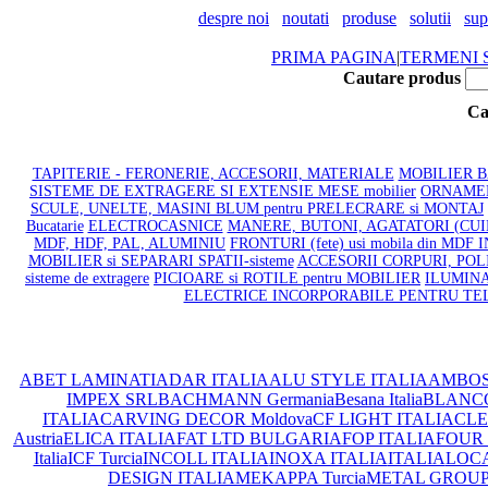
despre noi
noutati
produse
solutii
sup
PRIMA PAGINA
|
TERMENI S
Cautare produs
Ca
TAPITERIE - FERONERIE, ACCESORII, MATERIALE
MOBILIER BAI
SISTEME DE EXTRAGERE SI EXTENSIE MESE mobilier
ORNAMENT
SCULE, UNELTE, MASINI BLUM pentru PRELECRARE si MONTAJ
Bucatarie
ELECTROCASNICE
MANERE, BUTONI, AGATATORI (CU
MDF, HDF, PAL, ALUMINIU
FRONTURI (fete) usi mobila din MDF
MOBILIER si SEPARARI SPATII-sisteme
ACCESORII CORPURI, POLI
sisteme de extragere
PICIOARE si ROTILE pentru MOBILIER
ILUMINA
ELECTRICE INCORPORABILE PENTRU TE
ABET LAMINATI
ADAR ITALIA
ALU STYLE ITALIA
AMBOS
IMPEX SRL
BACHMANN Germania
Besana Italia
BLANC
ITALIA
CARVING DECOR Moldova
CF LIGHT ITALIA
CLEA
Austria
ELICA ITALIA
FAT LTD BULGARIA
FOP ITALIA
FOUR 
Italia
ICF Turcia
INCOLL ITALIA
INOXA ITALIA
ITALIA
LOCA
DESIGN ITALIA
MEKAPPA Turcia
METAL GROUP I