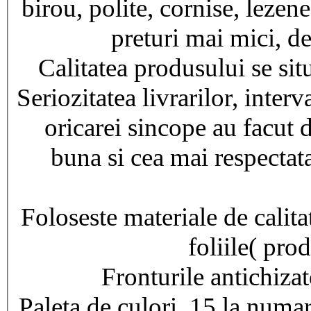
birou, polite, cornise, lezen
preturi mai mici, de
Calitatea produsului se si
Seriozitatea livrarilor, interv
oricarei sincope au facut
buna si cea mai respectata
Foloseste materiale de calitat
foliile( pro
Fronturile antichiza
Paleta de culori, 15 la numar