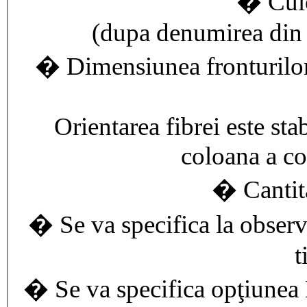
� Culo
(dupa denumirea din c
� Dimensiunea fronturilor 
Orientarea fibrei este st
coloana a co
� Cantit
� Se va specifica la observa
t
� Se va specifica opţiunea 