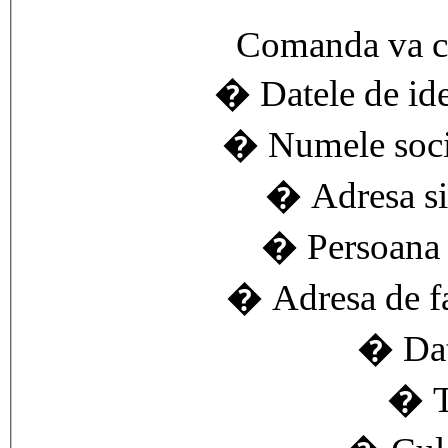
Comanda va cu
� Datele de iden
� Numele socie
� Adresa si 
� Persoana d
� Adresa de fac
� Dat
� T