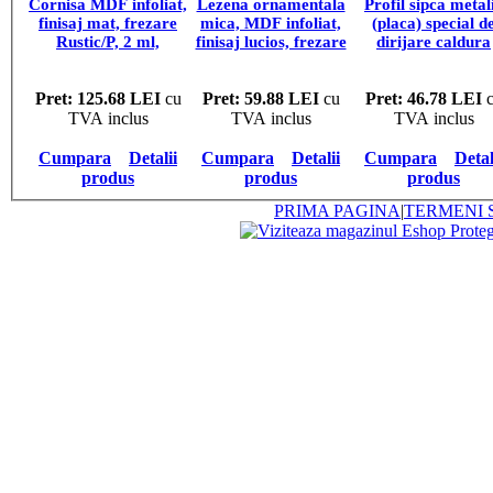
Cornisa MDF infoliat,
Lezena ornamentala
Profil sipca metal
finisaj mat, frezare
mica, MDF infoliat,
(placa) special d
Rustic/P, 2 ml,
finisaj lucios, frezare
dirijare caldura
pret/bucata
R6, 4 lungimi,
cuptor incorporab
pret/bucata
(set st+dr)
Pret: 125.68 LEI
cu
Pret: 59.88 LEI
cu
Pret: 46.78 LEI
c
TVA inclus
TVA inclus
TVA inclus
Cumpara
Detalii
Cumpara
Detalii
Cumpara
Detal
produs
produs
produs
PRIMA PAGINA
|
TERMENI S