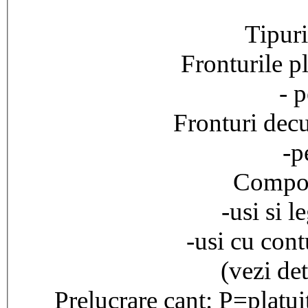
Tipuri
Fronturile pl
- p
Fronturi decu
-p
Compozi
-usi si l
-usi cu cont
(vezi det
Prelucrare cant: P=platu