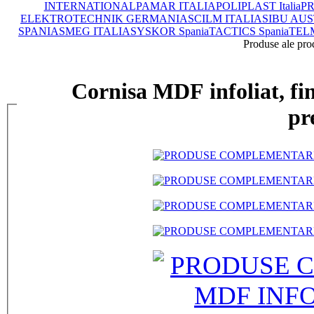
INTERNATIONAL
PAMAR ITALIA
POLIPLAST Italia
PR
ELEKTROTECHNIK GERMANIA
SCILM ITALIA
SIBU AUS
SPANIA
SMEG ITALIA
SYSKOR Spania
TACTICS Spania
TEL
Produse ale pro
Cornisa MDF infoliat, fin
pr