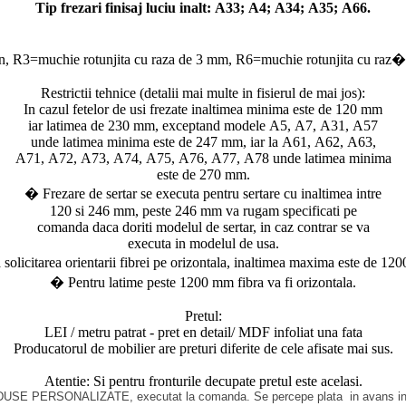
Tip frezari finisaj luciu inalt: A33; A4; A34; A35; A66.
un, R3=muchie rotunjita cu raza de 3 mm, R6=muchie rotunjita cu raz� de
Restrictii tehnice (detalii mai multe in fisierul de mai jos):
In cazul fetelor de usi frezate inaltimea minima este de 120 mm
iar latimea de 230 mm, exceptand modele A5, A7, A31, A57
unde latimea minima este de 247 mm, iar la A61, A62, A63,
A71, A72, A73, A74, A75, A76, A77, A78 unde latimea minima
este de 270 mm.
� Frezare de sertar se executa pentru sertare cu inaltimea intre
120 si 246 mm, peste 246 mm va rugam specificati pe
comanda daca doriti modelul de sertar, in caz contrar se va
executa in modelul de usa.
solicitarea orientarii fibrei pe orizontala, inaltimea maxima este de 12
� Pentru latime peste 1200 mm fibra va fi orizontala.
Pretul:
LEI / metru patrat - pret en detail/ MDF infoliat una fata
Producatorul de mobilier are preturi diferite de cele afisate mai sus.
Atentie: Si pentru fronturile decupate pretul este acelasi.
PRODUSE PERSONALIZATE, executat la comanda. Se percepe plata
in avans i