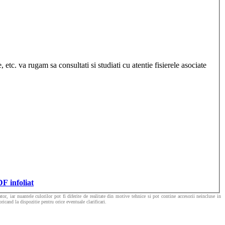
etc. va rugam sa consultati si studiati cu atentie fisierele asociate
DF infoliat
or, iar nuantele culorilor pot fi diferite de realitate din motive tehnice si pot contine accesorii neincluse in
icand la dispozitie pentru orice eventuale clarificari.