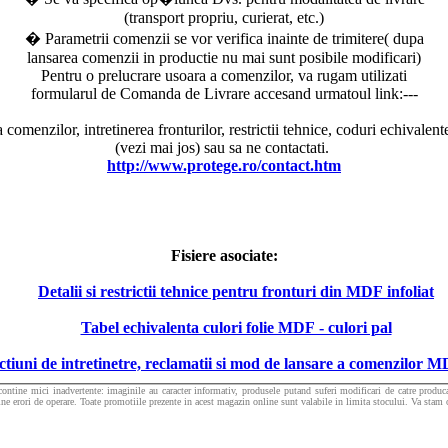
(transport propriu, curierat, etc.)
� Parametrii comenzii se vor verifica inainte de trimitere( dupa
lansarea comenzii in productie nu mai sunt posibile modificari)
Pentru o prelucrare usoara a comenzilor, va rugam utilizati
formularul de Comanda de Livrare accesand urmatoul link:---
menzilor, intretinerea fronturilor, restrictii tehnice, coduri echivalente, 
(vezi mai jos) sau sa ne contactati.
http://www.protege.ro/contact.htm
Fisiere asociate:
Detalii si restrictii tehnice pentru fronturi din MDF infoliat
Tabel echivalenta culori folie MDF - culori pal
ctiuni de intretinetre, reclamatii si mod de lansare a comenzilor M
contine mici inadvertente: imaginile au caracter informativ, produsele putand suferi modificari de catre producat
ine erori de operare. Toate promotiile prezente in acest magazin online sunt valabile in limita stocului. Va stam or