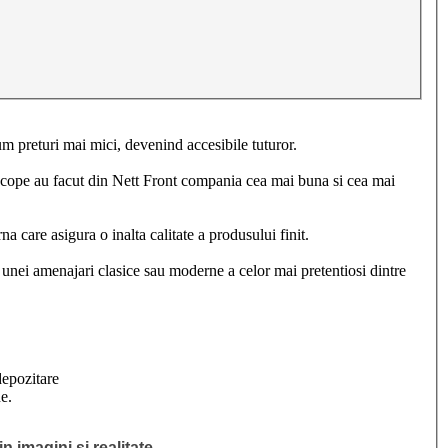
um preturi mai mici, devenind accesibile tuturor.
i sincope au facut din Nett Front compania cea mai buna si cea mai
a care asigura o inalta calitate a produsului finit.
a unei amenajari clasice sau moderne a celor mai pretentiosi dintre
depozitare
e.
n imagini si realitate
.