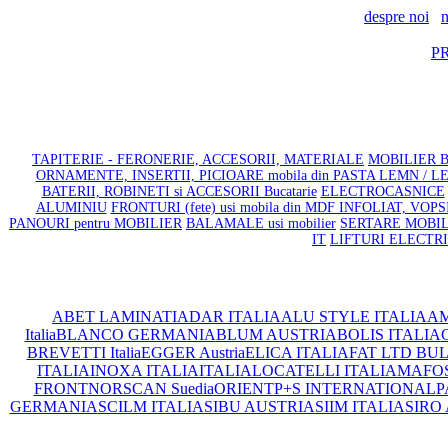
despre noi
n
P
TAPITERIE - FERONERIE, ACCESORII, MATERIALE
MOBILIER BA
ORNAMENTE, INSERTII, PICIOARE mobila din PASTA LEMN / 
BATERII, ROBINETI si ACCESORII Bucatarie
ELECTROCASNICE
ALUMINIU
FRONTURI (fete) usi mobila din MDF INFOLIAT, VOP
PANOURI pentru MOBILIER
BALAMALE usi mobilier
SERTARE MOBILIE
IT
LIFTURI ELECTR
ABET LAMINATI
ADAR ITALIA
ALU STYLE ITALIA
AM
Italia
BLANCO GERMANIA
BLUM AUSTRIA
BOLIS ITALIA
C
BREVETTI Italia
EGGER Austria
ELICA ITALIA
FAT LTD BU
ITALIA
INOXA ITALIA
ITALIA
LOCATELLI ITALIA
MAFOS 
FRONT
NORSCAN Suedia
ORIENT
P+S INTERNATIONAL
P
GERMANIA
SCILM ITALIA
SIBU AUSTRIA
SIIM ITALIA
SIRO