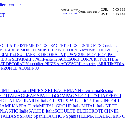
ier
contact
EUR
:
5.03 LEI
Bine ai venit!
Cosul meu (gol)
Intra in cont
USD
:
4.13 LEI
CT
NG, BAIE
SISTEME DE EXTRAGERE SI EXTENSIE MESE mobilier
LECRARE si MONTAJ
MOBILIER BUCATARIE-accesorii
CHIUVETE,
RIALE si SUPRAFETE DECORATIVE, PANOURI MDF, HDF, PAL,
ER si SEPARARI SPATII-sisteme
ACCESORII CORPURI, POLITE si
AT DECORATIV mobilier
PRIZE si ACCESORII electrice, MULTIMEDIA,
PROFILE ALUMINIU
IM Italia
Atrom IMPEX SRL
BACHMANN Germania
Besana
HT ITALIA
CLEAF SPA Italia
COMPAGNUCCI ITALIA
EFFEGI
FE ITALIA
GILARDI Italia
GIUSTI SPA Italia
ICF Turcia
INCOLL
IA
MEKAPPA Turcia
METAL GROUP Italia
MITAL Italia
NETT
ASTIC Italia
SALICE Italia
SCHULTE ELEKTROTECHNIK
ITALIA
SYSKOR Spania
TACTICS Spania
TELMA ITALIA
TERNO