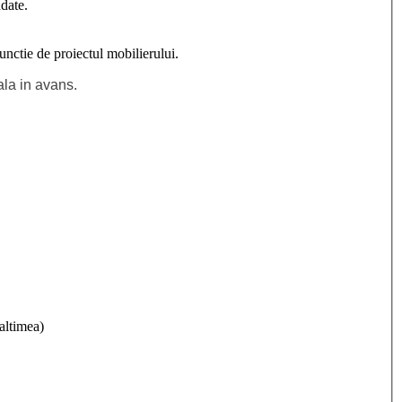
date.
nctie de proiectul mobilierului.
ala in avans.
altimea)