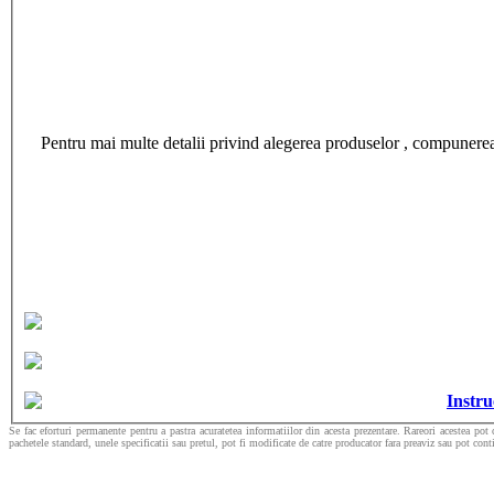
Pentru mai multe detalii privind alegerea produselor , compunerea co
Instru
Se fac eforturi permanente pentru a pastra acuratetea informatiilor din acesta prezentare. Rareori acestea pot 
pachetele standard, unele specificatii sau pretul, pot fi modificate de catre producator fara preaviz sau pot cont