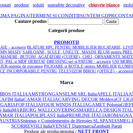
outati
produse
solutii
suprafete decorative
chiuvete blanco
mobil
RIMA PAGINA
|
TERMENI SI CONDITII
|
SUNTEM GDPR
|
CONTA
Cautare produs
Categorii produse
PROMOTII
IE - accesorii
BLATURI HPC PENTRU MOBILILIER BUCATARIE, LIVI
LEMN MASIV
SABLOANE, SCULE, UNELTE, MASINI BLUM pentru PRE
MANERE, BUTONI, AGATATORI (CUIERE), CHEI, ORNAMENTE
MATE
SIT, PAL si MDF DEBITAT
DRESSING-uri si PATURI - accesorii
USI MOBILI
R-sisteme de extragere
PICIOARE si ROTILE pentru MOBILIER
ILUMIN
ICE INCORPORABILE PENTRU TELEVIZOR
BIROU (OFFICE) - accesorii
Marca
BOS ITALIA
AMSTRONG
ANSELMI SRL Italia
APELL ITALIA
AT
AFIM Italia
CAMAR ITALIA
CARVING DECOR Moldova
CF LIG
LGARIA
FOP ITALIA
FOUR WINDS ITALIA
GAMET Polonia
GIEF
Italia
MARBURG WALLCOVERINGS
MARELLA DESIGN ITAL
AMAR ITALIA
POLIPLAST Italia
PREMLINE ITALIA
ROMAGNAPL
 AUSTRIA
Sistemas y Complementos de Herrajes SL SPANIA
SMEG 
SCORREVOLI Italia
VENSET Danemarca
Zambaiti Parati
Produse ale producatorului /
NETT FRONT