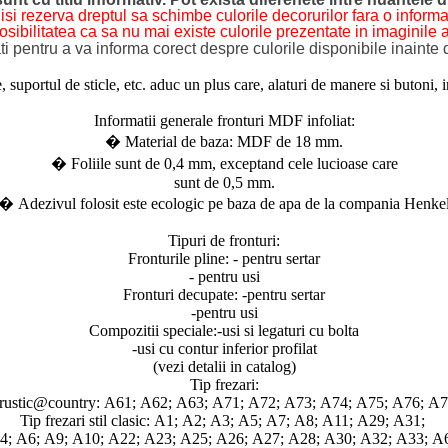
isi rezerva dreptul sa schimbe culorile decorurilor fara o informa
osibilitatea ca sa nu mai existe culorile prezentate in imaginile a
i pentru a va informa corect despre culorile disponibile inaint
ortul de sticle, etc. aduc un plus care, alaturi de manere si butoni, inn
Informatii generale fronturi MDF infoliat:
� Material de baza: MDF de 18 mm.
� Foliile sunt de 0,4 mm, exceptand cele lucioase care
sunt de 0,5 mm.
� Adezivul folosit este ecologic pe baza de apa de la compania Henke
Tipuri de fronturi:
Fronturile pline: - pentru sertar
- pentru usi
Fronturi decupate: -pentru sertar
-pentru usi
Compozitii speciale:-usi si legaturi cu bolta
-usi cu contur inferior profilat
(vezi detalii in catalog)
Tip frezari:
til rustic@country: A61; A62; A63; A71; A72; A73; A74; A75; A76; 
Tip frezari stil clasic: A1; A2; A3; A5; A7; A8; A11; A29; A31;
: A4; A6; A9; A10; A22; A23; A25; A26; A27; A28; A30; A32; A33; 