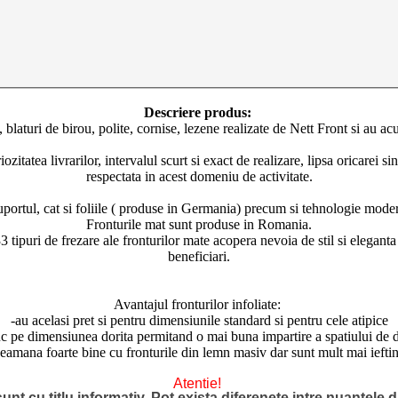
Descriere produs:
 blaturi de birou, polite, cornise, lezene realizate de Nett Front si au ac
zitatea livrarilor, intervalul scurt si exact de realizare, lipsa oricare
respectata in acest domeniu de activitate.
suportul, cat si foliile ( produse in Germania) precum si tehnologie modern
Fronturile mat sunt produse in Romania.
3 tipuri de frezare ale fronturilor mate acopera nevoia de stil si elegant
beneficiari.
Avantajul fronturilor infoliate:
-au acelasi pret si pentru dimensiunile standard si pentru cele atipice
c pe dimensiunea dorita permitand o mai buna impartire a spatiului de 
seamana foarte bine cu fronturile din lemn masiv dar sunt mult mai ieftin
Atentie!
unt cu titlu informativ. Pot exista diferenete intre nuantele di