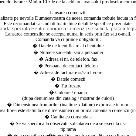
en de livrare : Minim 10 zile de la achitare avansului produselor coman
Lansarea comenzii:
lizate pe nevoile Dumneavoastra de aceea comanda trebuie facuta in fu
Este recomandat sa studiati foarte bine detaliile specifice prezentate.
anda speciala.
Pentru onorarea comenzii se solicita plata integr
Lansarea comenzilor se accepta numai in scris prin fax sau e-mail.
Comanda va cuprinde obligatoriu:
� Datele de identificare al clientului:
� Numele societatii sau a persoanei
� Adresa si nr. de telefon, fax
� Persoana de contact, telefon
� Adresa de facturare si/sau livrare
� Datele comezii
� Tip frezare
� Culoare / nuanta
(dupa denumirea din catalog / mostrar de culori)
� Dimensiunea fronturilor (inaltime x latime) exprimate in mm.
rea fibrei este stabilita de dimensiunea din prima coloana a comenzii (in
� Cantitatea comandata
� Se va specifica la observatii solicitarea de a se executa usa
tip rama
� Se va specifica op�iunea Dvs. pentru modalitatea de livrare