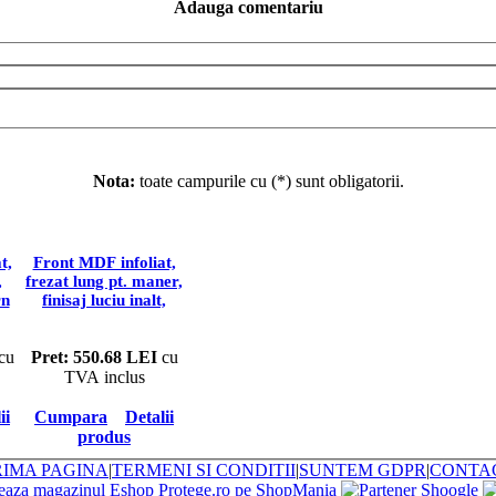
Adauga comentariu
Nota:
toate campurile cu (*) sunt obligatorii.
:
FRONTURI (FETE) MOBILA DIN MDF INFOLIAT, FINISAJ L
t,
Front MDF infoliat,
,
frezat lung pt. maner,
rn
finisaj luciu inalt,
p
frezare tip Modern
A34/ R3, pret/mp
cu
Pret: 550.68 LEI
cu
TVA inclus
ii
Cumpara
Detalii
produs
RIMA PAGINA
|
TERMENI SI CONDITII
|
SUNTEM GDPR
|
CONTA