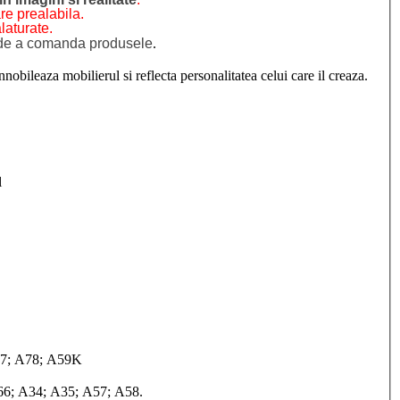
re prealabila.
laturate.
e de a comanda produsele
.
obileaza mobilierul si reflecta personalitatea celui care il creaza.
l
A77; A78; A59K
A66; A34; A35; A57; A58.