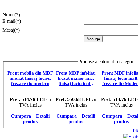
Nume(*)
E-mail(*)
Mesaj(*)
Produse aleatorii din categoria
Front mobila din MDF
Front MDF infoliat,
Front MDF infolia
infoliat finisaj lucios,
frezat maner mic,
finisaj luciu inalt
frezare tip modern
finisaj luciu inalt,
frezare tip Mode
A4/S, pret/mp
frezare tip Modern
A66/R6, pret/m
A35/ R3, pret/mp
Pret: 514.76 LEI
cu
Pret: 550.68 LEI
cu
Pret: 514.76 LEI
TVA inclus
TVA inclus
TVA inclus
Cumpara
Detalii
Cumpara
Detalii
Cumpara
Detal
produs
produs
produs
P