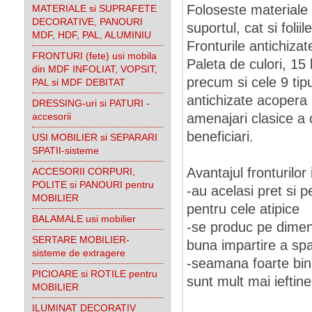
Foloseste materiale d
MATERIALE si SUPRAFETE
DECORATIVE, PANOURI
suportul, cat si foli
MDF, HDF, PAL, ALUMINIU
Fronturile antichiza
FRONTURI (fete) usi mobila
Paleta de culori, 15
din MDF INFOLIAT, VOPSIT,
precum si cele 9 tipu
PAL si MDF DEBITAT
antichizate acopera 
DRESSING-uri si PATURI -
accesorii
amenajari clasice a c
beneficiari.
USI MOBILIER si SEPARARI
SPATII-sisteme
Avantajul fronturilor 
ACCESORII CORPURI,
POLITE si PANOURI pentru
-au acelasi pret si 
MOBILIER
pentru cele atipice
BALAMALE usi mobilier
-se produc pe dimen
SERTARE MOBILIER-
buna impartire a spa
sisteme de extragere
-seamana foarte bine
PICIOARE si ROTILE pentru
sunt mult mai ieftine
MOBILIER
ILUMINAT DECORATIV