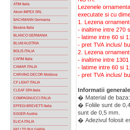
ATIM Italia
Lezenele ornamentale
Atrom IMPEX SRL
executate si cu dime
BACHMANN Germania
1. Lezena ornament
Besana Italia
- inaltime intre 270
BLANCO GERMANIA
- latime intre 60 si
BLUM AUSTRIA
- pret TVA inclus/ 
BOLIS ITALIA
2. Lezena ornament
- inaltime intre 130
CAFIM Italia
- latime intre 60 si
CAMAR ITALIA
- pret TVA inclus/ 
CARVING DECOR Moldova
CF LIGHT ITALIA
Informatii generale
CLEAF SPA Italia
� Material de baz
COMPAGNUCCI ITALIA
� Foliile sunt de 0
EFFEGI BREVETTI Italia
sunt de 0,5 mm.
EGGER Austria
� Adezivul folosit 
ELICA ITALIA
FAT LTD BULGARIA