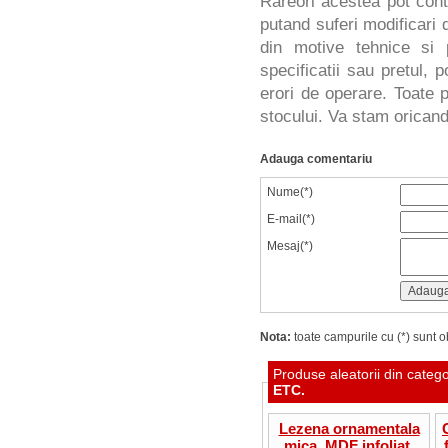
Rareori acestea pot cont
putand suferi modificari d
din motive tehnice si 
specificatii sau pretul, 
erori de operare. Toate p
stocului. Va stam oricand 
Adauga comentariu
Nume(*)
E-mail(*)
Mesaj(*)
Nota:
toate campurile cu (*) sunt ob
Produse aleatorii din categ
ETC.
Lezena ornamentala
mica, MDF infoliat,