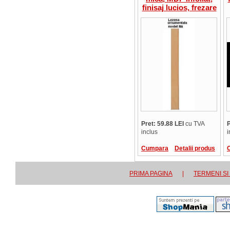
finisaj lucios, frezare
R6, 4 lungimi,
pret/bucata
Pret: 59.88 LEI
cu TVA
P
inclus
i
Cumpara
Detalii produs
PRIMA PAGINA
|
TERMENI SI