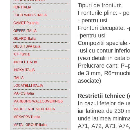
Tipuri de fronturi:
FOP ITALIA
Fronturile pline: - p
FOUR WINDS ITALIA
- pentru usi
GAMET Polonia
Fronturi decupate: -
GIEFFE ITALIA
-pentru usi
GILARDI Italia
Compozitii speciale:-
GIUSTI SPA Italia
-usi cu contur inferio
ICF Turcia
(vezi detalii in catal
INCOLL ITALIA
Prelucrare cant: P=p
INOXA ITALIA
de 3 mm, R6=muchie r
ITALIA
asociate)
LOCATELLI ITALIA
MAFOS Italia
R
estrictii tehnice 
MARBURG WALLCOVERINGS
In cazul fetelor de 
MARELLA DESIGN ITALIA
iar latimea de 230
MEKAPPA Turcia
unde latimea minima
METAL GROUP Italia
A71, A72, A73, A74