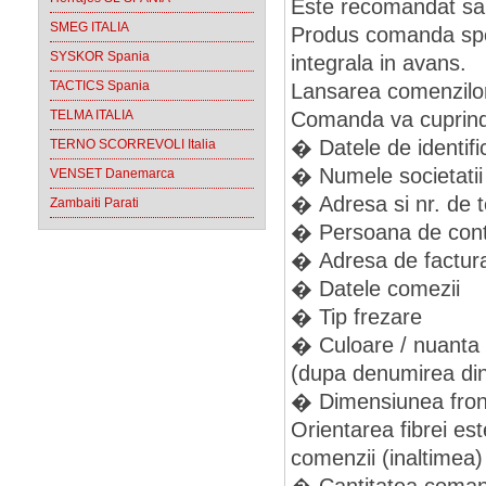
Este recomandat sa s
SMEG ITALIA
Produs comanda spe
SYSKOR Spania
integrala in avans.
TACTICS Spania
Lansarea comenzilor 
TELMA ITALIA
Comanda va cuprinde
� Datele de identific
TERNO SCORREVOLI Italia
� Numele societatii
VENSET Danemarca
� Adresa si nr. de t
Zambaiti Parati
� Persoana de conta
� Adresa de facturar
� Datele comezii
� Tip frezare
� Culoare / nuanta
(dupa denumirea din 
� Dimensiunea frontu
Orientarea fibrei es
comenzii (inaltimea)