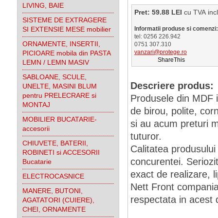
LIVING, BAIE
Pret: 59.88 LEI
cu TVA 
SISTEME DE EXTRAGERE
SI EXTENSIE MESE mobilier
Informatii produse si comenzi:
tel: 0256 226.942
ORNAMENTE, INSERTII,
0751 307.310
vanzari@protege.ro
PICIOARE mobila din PASTA
ShareThis
LEMN / LEMN MASIV
SABLOANE, SCULE,
Descriere produs:
UNELTE, MASINI BLUM
pentru PRELECRARE si
Produsele din MDF inf
MONTAJ
de birou, polite, cor
MOBILIER BUCATARIE-
si au acum preturi m
accesorii
tuturor.
CHIUVETE, BATERII,
Calitatea produsulu
ROBINETI si ACCESORII
concurentei. Seriozita
Bucatarie
exact de realizare, l
ELECTROCASNICE
Nett Front compania
MANERE, BUTONI,
respectata in acest 
AGATATORI (CUIERE),
CHEI, ORNAMENTE