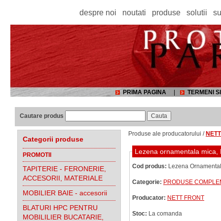
despre noi
noutati
produse
solutii
su
PRIMA PAGINA
|
TERMENI SI
Cautare produs
Produse ale producatorului /
NETT
Categorii produse
Lezena ornamentala mica, MDF
PROMOTII
Cod produs:
Lezena Ornamentala 
TAPITERIE - FERONERIE,
ACCESORII, MATERIALE
Categorie:
PRODUSE COMPLEME
MOBILIER BAIE - accesorii
Producator:
NETT FRONT
BLATURI HPC PENTRU
Stoc:
La comanda
MOBILILIER BUCATARIE,