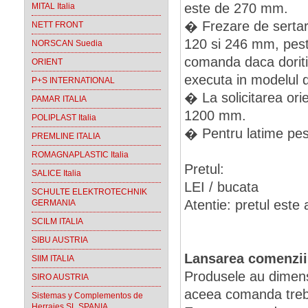
este de 270 mm.
MITAL Italia
� Frezare de sertar 
NETT FRONT
120 si 246 mm, pest
NORSCAN Suedia
comanda daca doriti 
ORIENT
executa in modelul 
P+S INTERNATIONAL
� La solicitarea orie
PAMAR ITALIA
1200 mm.
POLIPLAST Italia
� Pentru latime pest
PREMLINE ITALIA
ROMAGNAPLASTIC Italia
Pretul:
SALICE Italia
LEI / bucata
SCHULTE ELEKTROTECHNIK
Atentie: pretul este 
GERMANIA
SCILM ITALIA
SIBU AUSTRIA
Lansarea comenzii
SIIM ITALIA
Produsele au dimens
SIRO AUSTRIA
aceea comanda trebui
Sistemas y Complementos de
Herrajes SL SPANIA