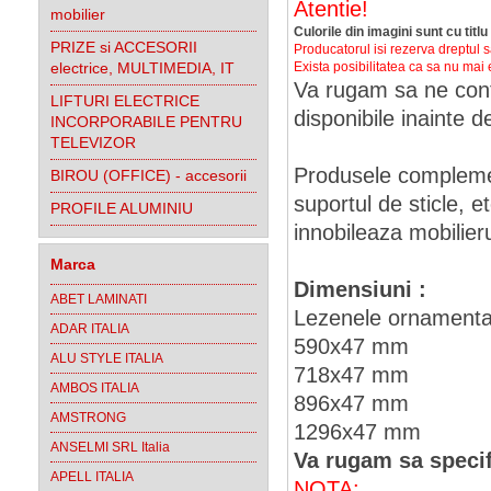
Atentie!
mobilier
Culorile din imagini sunt cu titlu
PRIZE si ACCESORII
Producatorul isi rezerva dreptul s
electrice, MULTIMEDIA, IT
Exista posibilitatea ca sa nu mai 
Va rugam sa ne conta
LIFTURI ELECTRICE
disponibile inainte
INCORPORABILE PENTRU
TELEVIZOR
Produsele compleme
BIROU (OFFICE) - accesorii
suportul de sticle, e
PROFILE ALUMINIU
innobileaza mobilieru
Marca
Dimensiuni :
ABET LAMINATI
Lezenele ornamental
ADAR ITALIA
590x47 mm
ALU STYLE ITALIA
718x47 mm
AMBOS ITALIA
896x47 mm
AMSTRONG
1296x47 mm
ANSELMI SRL Italia
Va rugam sa specif
APELL ITALIA
NOTA: