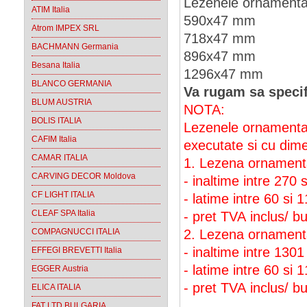
Lezenele ornamental
ATIM Italia
590x47 mm
Atrom IMPEX SRL
718x47 mm
BACHMANN Germania
896x47 mm
Besana Italia
1296x47 mm
BLANCO GERMANIA
Va rugam sa specif
BLUM AUSTRIA
NOTA:
BOLIS ITALIA
Lezenele ornamentale
CAFIM Italia
executate si cu dime
CAMAR ITALIA
1. Lezena ornament
CARVING DECOR Moldova
- inaltime intre 270
CF LIGHT ITALIA
- latime intre 60 si
CLEAF SPA Italia
- pret TVA inclus/ 
COMPAGNUCCI ITALIA
2. Lezena ornament
- inaltime intre 130
EFFEGI BREVETTI Italia
- latime intre 60 si
EGGER Austria
- pret TVA inclus/ 
ELICA ITALIA
FAT LTD BULGARIA