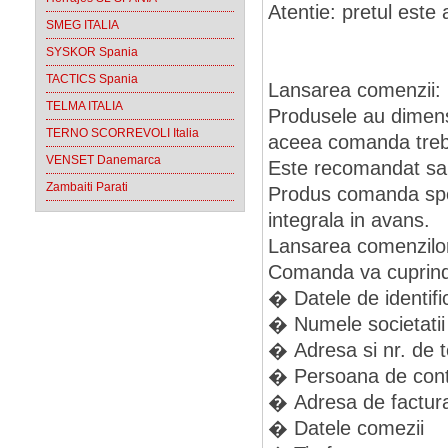
Atentie: pretul este 
SMEG ITALIA
SYSKOR Spania
TACTICS Spania
Lansarea comenzii:
TELMA ITALIA
Produsele au dimens
TERNO SCORREVOLI Italia
aceea comanda trebui
VENSET Danemarca
Este recomandat sa s
Zambaiti Parati
Produs comanda spe
integrala in avans.
Lansarea comenzilor 
Comanda va cuprinde
� Datele de identific
� Numele societatii
� Adresa si nr. de t
� Persoana de conta
� Adresa de facturar
� Datele comezii