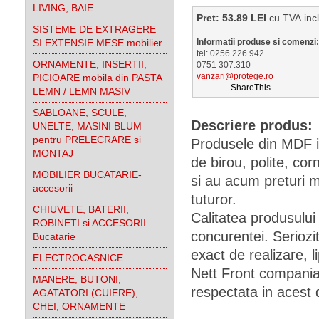
LIVING, BAIE
Pret: 53.89 LEI
cu TVA 
SISTEME DE EXTRAGERE
SI EXTENSIE MESE mobilier
Informatii produse si comenzi:
tel: 0256 226.942
ORNAMENTE, INSERTII,
0751 307.310
vanzari@protege.ro
PICIOARE mobila din PASTA
ShareThis
LEMN / LEMN MASIV
SABLOANE, SCULE,
Descriere produs:
UNELTE, MASINI BLUM
pentru PRELECRARE si
Produsele din MDF inf
MONTAJ
de birou, polite, cor
MOBILIER BUCATARIE-
si au acum preturi m
accesorii
tuturor.
CHIUVETE, BATERII,
Calitatea produsulu
ROBINETI si ACCESORII
concurentei. Seriozita
Bucatarie
exact de realizare, l
ELECTROCASNICE
Nett Front compania
MANERE, BUTONI,
respectata in acest 
AGATATORI (CUIERE),
CHEI, ORNAMENTE