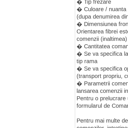
� Tip frezare
� Culoare / nuanta
(dupa denumirea din 
� Dimensiunea frontu
Orientarea fibrei es
comenzii (inaltimea)
� Cantitatea coma
� Se va specifica la
tip rama
� Se va specifica o
(transport propriu, cu
� Parametrii comenzi
lansarea comenzii in
Pentru o prelucrare 
formularul de Coman
Pentru mai multe det