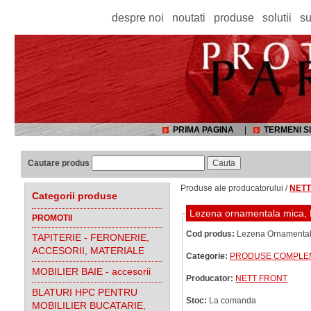
despre noi
noutati
produse
solutii
su
PRIMA PAGINA
|
TERMENI SI
Cautare produs
Produse ale producatorului /
NETT
Categorii produse
Lezena ornamentala mica, MDF
PROMOTII
Cod produs:
Lezena Ornamentala 
TAPITERIE - FERONERIE,
ACCESORII, MATERIALE
Categorie:
PRODUSE COMPLEME
MOBILIER BAIE - accesorii
Producator:
NETT FRONT
BLATURI HPC PENTRU
Stoc:
La comanda
MOBILILIER BUCATARIE,