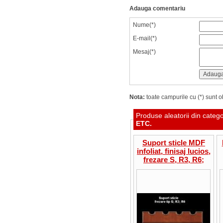
Adauga comentariu
Nume(*)
E-mail(*)
Mesaj(*)
Nota:
toate campurile cu (*) sunt ob
Produse aleatorii din categ
ETC.
Suport sticle MDF
infoliat, finisaj lucios,
frezare S, R3, R6;
pret/bucata