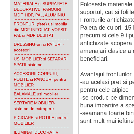
Foloseste materiale d
MATERIALE si SUPRAFETE
DECORATIVE, PANOURI
suportul, cat si foli
MDF, HDF, PAL, ALUMINIU
Fronturile antichiza
FRONTURI (fete) usi mobila
Paleta de culori, 15
din MDF INFOLIAT, VOPSIT,
precum si cele 9 tipu
PAL si MDF DEBITAT
antichizate acopera 
DRESSING-uri si PATURI -
accesorii
amenajari clasice a c
beneficiari.
USI MOBILIER si SEPARARI
SPATII-sisteme
Avantajul fronturilor 
ACCESORII CORPURI,
POLITE si PANOURI pentru
-au acelasi pret si 
MOBILIER
pentru cele atipice
BALAMALE usi mobilier
-se produc pe dimen
SERTARE MOBILIER-
buna impartire a spa
sisteme de extragere
-seamana foarte bine
PICIOARE si ROTILE pentru
sunt mult mai ieftine
MOBILIER
ILUMINAT DECORATIV