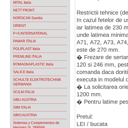
MITAL Italia
NETT FRONT
Restrictii tehnice (de
NORSCAN Suedia
In cazul fetelor de 
ORIENT
iar latimea de 230
P+S INTERNATIONAL
unde latimea minima
PAMAR ITALIA
A71, A72, A73, A74
este de 270 mm.
POLIPLAST Italia
� Frezare de sertar 
PREMLINE ITALIA
120 si 246 mm, pest
ROMAGNAPLASTIC Italia
comanda daca doriti 
SALICE Italia
executa in modelul 
SCHULTE ELEKTROTECHNIK
GERMANIA
� La solicitarea orie
SCILM ITALIA
1200 mm.
SIBU AUSTRIA
� Pentru latime pest
SIIM ITALIA
SIRO AUSTRIA
Pretul:
Sistemas y Complementos de
LEI / bucata
Herrajes SL SPANIA