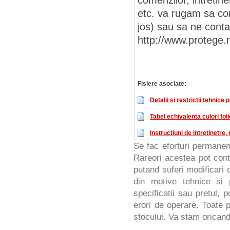
comenzilor, intretiner
etc. va rugam sa cons
jos) sau sa ne conta
http://www.protege.
Fisiere asociate:
Detalii si restrictii tehnice 
Tabel echivalenta culori foli
Instructiuni de intretinetre
Se fac eforturi permanen
Rareori acestea pot cont
putand suferi modificari d
din motive tehnice si 
specificatii sau pretul, 
erori de operare. Toate p
stocului. Va stam oricand 