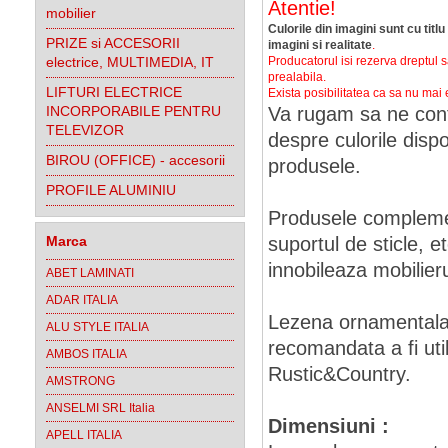
Atentie!
mobilier
Culorile din imagini sunt cu titl
PRIZE si ACCESORII
imagini si realitate
.
electrice, MULTIMEDIA, IT
Producatorul isi rezerva dreptul 
prealabila.
LIFTURI ELECTRICE
Exista posibilitatea ca sa nu mai 
INCORPORABILE PENTRU
Va rugam sa ne cont
TELEVIZOR
despre culorile disp
BIROU (OFFICE) - accesorii
produsele
.
PROFILE ALUMINIU
Produsele compleme
Marca
suportul de sticle, e
innobileaza mobilieru
ABET LAMINATI
ADAR ITALIA
Lezena ornamentala, 
ALU STYLE ITALIA
recomandata a fi util
AMBOS ITALIA
Rustic&Country.
AMSTRONG
ANSELMI SRL Italia
Dimensiuni :
APELL ITALIA