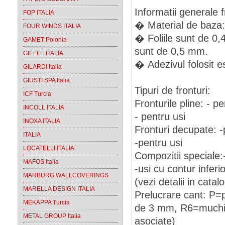
Informatii generale f
FOP ITALIA
� Material de baz
FOUR WINDS ITALIA
� Foliile sunt de 0
GAMET Polonia
sunt de 0,5 mm.
GIEFFE ITALIA
� Adezivul folosit 
GILARDI Italia
GIUSTI SPA Italia
Tipuri de fronturi:
ICF Turcia
Fronturile pline: - p
INCOLL ITALIA
- pentru usi
INOXA ITALIA
Fronturi decupate: -
ITALIA
-pentru usi
LOCATELLI ITALIA
Compozitii speciale:-
MAFOS Italia
-usi cu contur inferio
MARBURG WALLCOVERINGS
(vezi detalii in catal
MARELLA DESIGN ITALIA
Prelucrare cant: P=p
MEKAPPA Turcia
de 3 mm, R6=muchie r
METAL GROUP Italia
asociate)