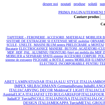
despre noi
noutati
produse
solutii
sup
PRIMA PAGINA
|
TERMENI S
Cautare produs
Ca
TAPITERIE - FERONERIE, ACCESORII, MATERIALE
MOBILIER BAI
SISTEME DE EXTRAGERE SI EXTENSIE MESE mobilier
ORNAMENT
SCULE, UNELTE, MASINI BLUM pentru PRELECRARE si MONTAJ
Bucatarie
ELECTROCASNICE
MANERE, BUTONI, AGATATORI (CU
MDF, HDF, PAL, ALUMINIU
FRONTURI (fete) usi mobila din MDF
MOBILIER si SEPARARI SPATII-sisteme
ACCESORII CORPURI, POLI
sisteme de extragere
PICIOARE si ROTILE pentru MOBILIER
ILUMINA
ELECTRICE INCORPORABILE PENTRU TE
ABET LAMINATI
ADAR ITALIA
ALU STYLE ITALIA
AMBOS
IMPEX SRL
BACHMANN Germania
Besana Italia
BLANC
ITALIA
CARVING DECOR Moldova
CF LIGHT ITALIA
CLEA
Austria
ELICA ITALIA
FAT LTD BULGARIA
FOP ITALIA
FOUR 
Italia
ICF Turcia
INCOLL ITALIA
INOXA ITALIA
ITALIA
LOCA
DESIGN ITALIA
MEKAPPA Turcia
METAL GROUP I