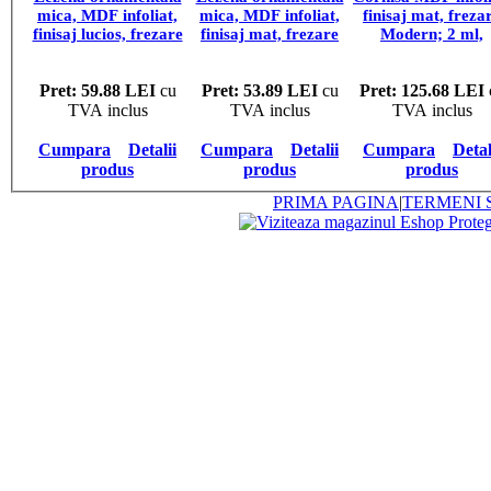
mica, MDF infoliat,
mica, MDF infoliat,
finisaj mat, freza
finisaj lucios, frezare
finisaj mat, frezare
Modern; 2 ml,
R6, 4 lungimi,
Rustic/P, 4 lungimi,
pret/bucata
pret/bucata
pret/bucata
Pret: 59.88 LEI
cu
Pret: 53.89 LEI
cu
Pret: 125.68 LEI
TVA inclus
TVA inclus
TVA inclus
Cumpara
Detalii
Cumpara
Detalii
Cumpara
Detal
produs
produs
produs
PRIMA PAGINA
|
TERMENI S