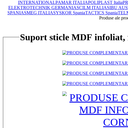
INTERNATIONAL
PAMAR ITALIA
POLIPLAST Italia
PR
ELEKTROTECHNIK GERMANIA
SCILM ITALIA
SIBU AUS
SPANIA
SMEG ITALIA
SYSKOR Spania
TACTICS Spania
TEL
Produse ale pro
Suport sticle MDF infoliat, 