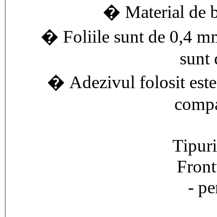
� Material de 
� Foliile sunt de 0,4 mm
sunt
� Adezivul folosit este
compa
Tipuri
Front
- pe