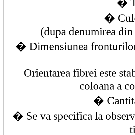
� T
� Culo
(dupa denumirea din c
� Dimensiunea fronturilor 
Orientarea fibrei este st
coloana a co
� Cantit
� Se va specifica la observa
t