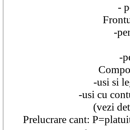
- p
Frontu
-pen
-p
Compozi
-usi si l
-usi cu cont
(vezi det
Prelucrare cant: P=platu