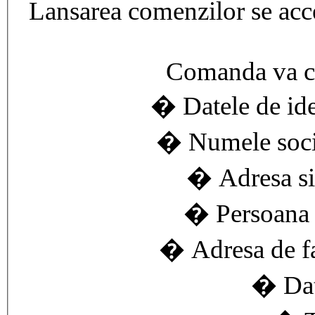
Lansarea comenzilor se acce
Comanda va cu
� Datele de iden
� Numele socie
� Adresa si 
� Persoana d
� Adresa de fac
� Dat