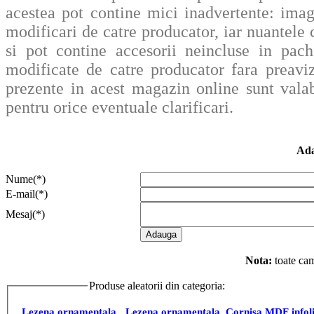
acestea pot contine mici inadvertente: imag
modificari de catre producator, iar nuantele c
si pot contine accesorii neincluse in pache
modificate de catre producator fara preavi
prezente in acest magazin online sunt valab
pentru orice eventuale clarificari.
Ada
Nume(*)
E-mail(*)
Mesaj(*)
Nota:
toate cam
Produse aleatorii din categoria:
PRODUSE COMPL
Lezena ornamentala
Lezena ornamentala
Cornisa MDF infoli