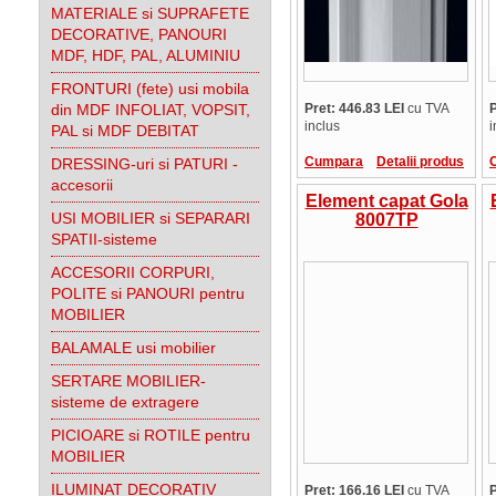
MATERIALE si SUPRAFETE
DECORATIVE, PANOURI
MDF, HDF, PAL, ALUMINIU
FRONTURI (fete) usi mobila
din MDF INFOLIAT, VOPSIT,
Pret: 446.83 LEI
cu TVA
P
inclus
i
PAL si MDF DEBITAT
Cumpara
Detalii produs
DRESSING-uri si PATURI -
accesorii
Element capat Gola
USI MOBILIER si SEPARARI
8007TP
SPATII-sisteme
ACCESORII CORPURI,
POLITE si PANOURI pentru
MOBILIER
BALAMALE usi mobilier
SERTARE MOBILIER-
sisteme de extragere
PICIOARE si ROTILE pentru
MOBILIER
ILUMINAT DECORATIV
Pret: 166.16 LEI
cu TVA
P