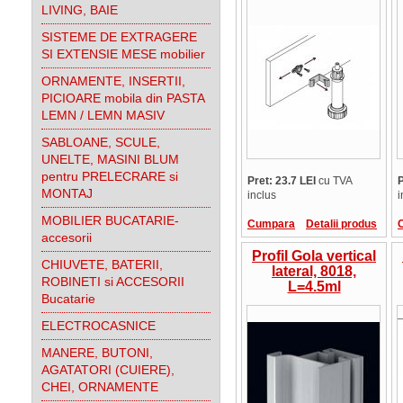
picior corp mobilier
LIVING, BAIE
SISTEME DE EXTRAGERE
SI EXTENSIE MESE mobilier
ORNAMENTE, INSERTII,
PICIOARE mobila din PASTA
LEMN / LEMN MASIV
SABLOANE, SCULE,
UNELTE, MASINI BLUM
pentru PRELECRARE si
Pret: 23.7 LEI
cu TVA
P
MONTAJ
inclus
i
MOBILIER BUCATARIE-
Cumpara
Detalii produs
accesorii
Profil Gola vertical
CHIUVETE, BATERII,
lateral, 8018,
ROBINETI si ACCESORII
L=4.5ml
Bucatarie
ELECTROCASNICE
MANERE, BUTONI,
AGATATORI (CUIERE),
CHEI, ORNAMENTE