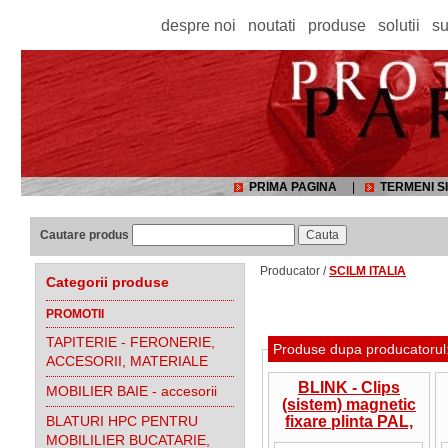
despre noi
noutati
produse
solutii
su
PRIMA PAGINA
|
TERMENI SI
Cautare produs
Producator /
SCILM ITALIA
Categorii produse
PROMOTII
TAPITERIE - FERONERIE,
Produse dupa producatorul
ACCESORII, MATERIALE
BLINK - Clips
MOBILIER BAIE - accesorii
(sistem) magnetic
BLATURI HPC PENTRU
fixare plinta PAL,
MDF sau LEMN pe
MOBILILIER BUCATARIE,