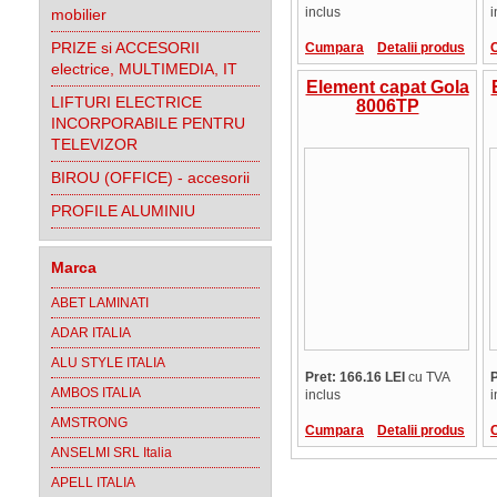
inclus
i
mobilier
PRIZE si ACCESORII
Cumpara
Detalii produs
electrice, MULTIMEDIA, IT
Element capat Gola
LIFTURI ELECTRICE
8006TP
INCORPORABILE PENTRU
TELEVIZOR
BIROU (OFFICE) - accesorii
PROFILE ALUMINIU
Marca
ABET LAMINATI
ADAR ITALIA
ALU STYLE ITALIA
Pret: 166.16 LEI
cu TVA
P
AMBOS ITALIA
inclus
i
AMSTRONG
Cumpara
Detalii produs
ANSELMI SRL Italia
APELL ITALIA