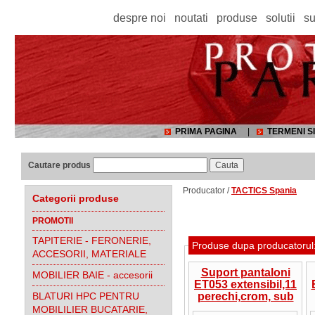
despre noi
noutati
produse
solutii
su
PRIMA PAGINA
|
TERMENI SI
Cautare produs
Producator /
TACTICS Spania
Categorii produse
PROMOTII
TAPITERIE - FERONERIE,
Produse dupa producatoru
ACCESORII, MATERIALE
Suport pantaloni
MOBILIER BAIE - accesorii
ET053 extensibil,11
BLATURI HPC PENTRU
perechi,crom, sub
polita
MOBILILIER BUCATARIE,