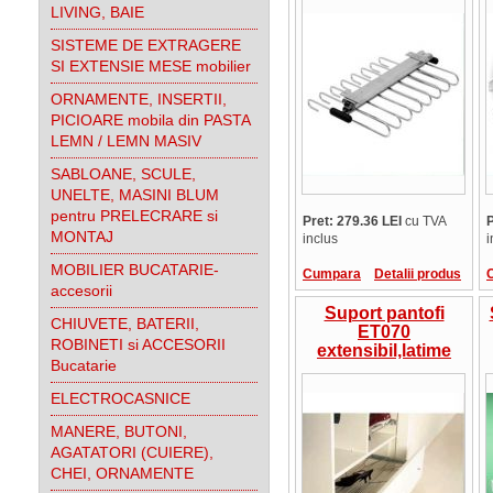
LIVING, BAIE
SISTEME DE EXTRAGERE
SI EXTENSIE MESE mobilier
ORNAMENTE, INSERTII,
PICIOARE mobila din PASTA
LEMN / LEMN MASIV
SABLOANE, SCULE,
UNELTE, MASINI BLUM
pentru PRELECRARE si
Pret: 279.36 LEI
cu TVA
P
MONTAJ
inclus
i
MOBILIER BUCATARIE-
Cumpara
Detalii produs
accesorii
Suport pantofi
CHIUVETE, BATERII,
ET070
ROBINETI si ACCESORII
extensibil,latime
Bucatarie
46-80cm
ELECTROCASNICE
MANERE, BUTONI,
AGATATORI (CUIERE),
CHEI, ORNAMENTE