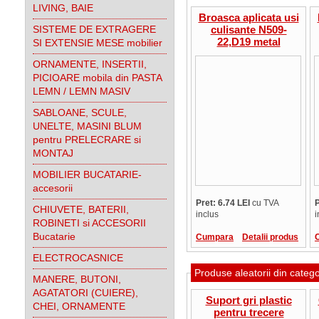
LIVING, BAIE
Broasca aplicata usi
SISTEME DE EXTRAGERE
culisante N509-
22,D19 metal
SI EXTENSIE MESE mobilier
ORNAMENTE, INSERTII,
PICIOARE mobila din PASTA
LEMN / LEMN MASIV
SABLOANE, SCULE,
UNELTE, MASINI BLUM
pentru PRELECRARE si
MONTAJ
MOBILIER BUCATARIE-
accesorii
Pret: 6.74 LEI
cu TVA
P
CHIUVETE, BATERII,
inclus
i
ROBINETI si ACCESORII
Bucatarie
Cumpara
Detalii produs
ELECTROCASNICE
Produse aleatorii din categ
MANERE, BUTONI,
AGATATORI (CUIERE),
Suport gri plastic
CHEI, ORNAMENTE
pentru trecere