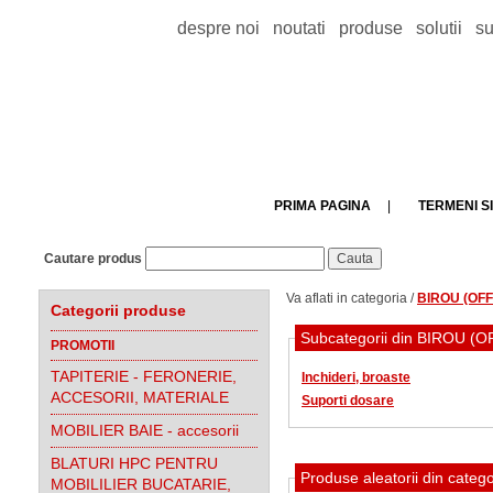
despre noi
noutati
produse
solutii
su
PRIMA PAGINA
|
TERMENI SI
Cautare produs
Va aflati in categoria /
BIROU (OFFI
Categorii produse
Subcategorii din BIROU (
PROMOTII
TAPITERIE - FERONERIE,
Inchideri, broaste
ACCESORII, MATERIALE
Suporti dosare
MOBILIER BAIE - accesorii
BLATURI HPC PENTRU
Produse aleatorii din categ
MOBILILIER BUCATARIE,