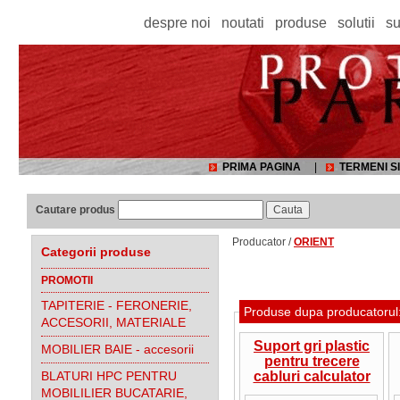
despre noi
noutati
produse
solutii
su
PRIMA PAGINA
|
TERMENI SI
Cautare produs
Producator /
ORIENT
Categorii produse
PROMOTII
TAPITERIE - FERONERIE,
Produse dupa producatoru
ACCESORII, MATERIALE
Suport gri plastic
MOBILIER BAIE - accesorii
pentru trecere
BLATURI HPC PENTRU
cabluri calculator
MOBILILIER BUCATARIE,