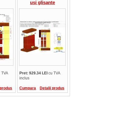
usi glisante
/usa,2
petrecute,80kg/usa,sine
le
aluminiu+plastic-
stic-
3ml,glisare
re
superioara
a
 TVA
Pret: 929.34 LEI
cu TVA
inclus
 produs
Cumpara
Detalii produs