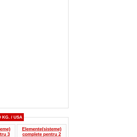
 KG. / USA
teme)
Elemente(sisteme)
tru 3
complete pentru 2