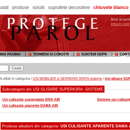
utati
produse
solutii
suprafete decorative
chiuvete blanco
Bine ai venit
Intra in cont
IMA PAGINA
|
TERMENI SI CONDITII
|
SUNTEM GDPR
|
CONT
a aflati in categoria /
USI MOBILIER si SEPARARI SPATII-sisteme
/
Usi glisare S
Subcategorii din USI GLISARE SUPERIORA -SISTEME
Usi culisante suspendate DIVA AIR
Sisteme usi culisan
Usi culisante aparente DAMA AIR
Produse aleatorii din categoria:
USI CULISANTE APARENTE DAMA 