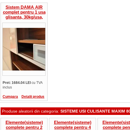
Sistem DAMA AIR
complet pentru 1 usa
glisanta, 30kg/usa,
sine aluminiu-2ml,
glisare superioara si
inferioara - exemplu
Pret: 1684.04 LEI
cu TVA
inclus
Cumpara
Detalii produs
Produse aleatorii din categoria:
SISTEME USI CULISANTE MAXIM 80
Elemente(sisteme)
Elemente(sisteme)
Elemente(sis
complete pentru 2
complete pentru 4
complete pen