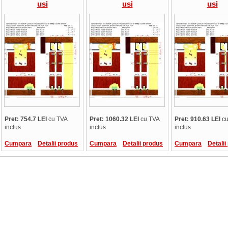
usi
usi
usi
glisante,50kg/usa,2
glisante,50kg/usa,sina
glisante,50kg
sine simple
dubla
sine simp
aluminiu+plastic-
aluminiu+simpla
aluminiu+pla
3ml,glisare
plastic-3ml,glisare
3ml,glisa
superioara
superioara
superioar
Pret: 754.7 LEI
cu TVA
Pret: 1060.32 LEI
cu TVA
Pret: 910.63 LEI
cu
inclus
inclus
inclus
Cumpara
Detalii produs
Cumpara
Detalii produs
Cumpara
Detalii