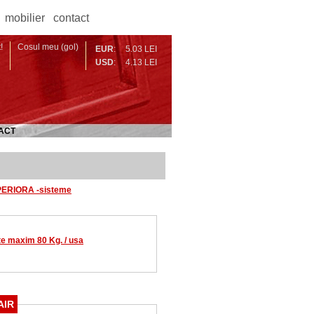
mobilier
contact
!
Cosul meu (gol)
EUR
:
5.03 LEI
USD
:
4.13 LEI
ACT
UPERIORA -sisteme
te maxim 80 Kg. / usa
AIR