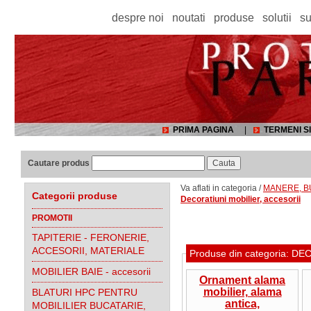
despre noi
noutati
produse
solutii
su
PRIMA PAGINA
|
TERMENI SI
Cautare produs
Va aflati in categoria /
MANERE, BU
Categorii produse
Decoratiuni mobilier, accesorii
PROMOTII
TAPITERIE - FERONERIE,
ACCESORII, MATERIALE
Produse din categoria: 
MOBILIER BAIE - accesorii
Ornament alama
mobilier, alama
BLATURI HPC PENTRU
antica,
MOBILILIER BUCATARIE,