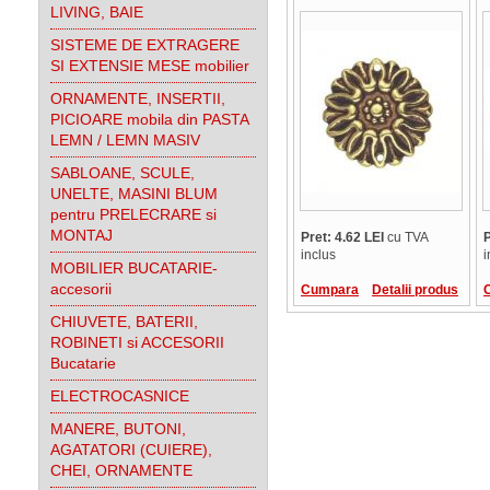
45230.02800.03
LIVING, BAIE
SISTEME DE EXTRAGERE
SI EXTENSIE MESE mobilier
ORNAMENTE, INSERTII,
PICIOARE mobila din PASTA
LEMN / LEMN MASIV
SABLOANE, SCULE,
UNELTE, MASINI BLUM
pentru PRELECRARE si
MONTAJ
Pret: 4.62 LEI
cu TVA
P
inclus
i
MOBILIER BUCATARIE-
accesorii
Cumpara
Detalii produs
CHIUVETE, BATERII,
ROBINETI si ACCESORII
Bucatarie
ELECTROCASNICE
MANERE, BUTONI,
AGATATORI (CUIERE),
CHEI, ORNAMENTE