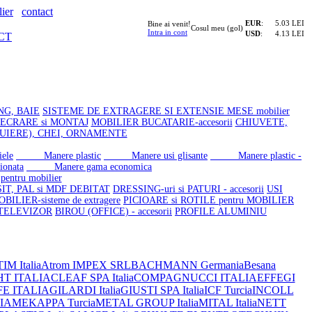
ier
contact
EUR
:
5.03 LEI
Bine ai venit!
Cosul meu (gol)
Intra in cont
USD
:
4.13 LEI
CT
NG, BAIE
SISTEME DE EXTRAGERE SI EXTENSIE MESE mobilier
LECRARE si MONTAJ
MOBILIER BUCATARIE-accesorii
CHIUVETE,
UIERE), CHEI, ORNAMENTE
ele
Manere plastic
Manere usi glisante
Manere plastic -
ionata
Manere gama economica
entru mobilier
SIT, PAL si MDF DEBITAT
DRESSING-uri si PATURI - accesorii
USI
ILIER-sisteme de extragere
PICIOARE si ROTILE pentru MOBILIER
 TELEVIZOR
BIROU (OFFICE) - accesorii
PROFILE ALUMINIU
IM Italia
Atrom IMPEX SRL
BACHMANN Germania
Besana
HT ITALIA
CLEAF SPA Italia
COMPAGNUCCI ITALIA
EFFEGI
FE ITALIA
GILARDI Italia
GIUSTI SPA Italia
ICF Turcia
INCOLL
IA
MEKAPPA Turcia
METAL GROUP Italia
MITAL Italia
NETT