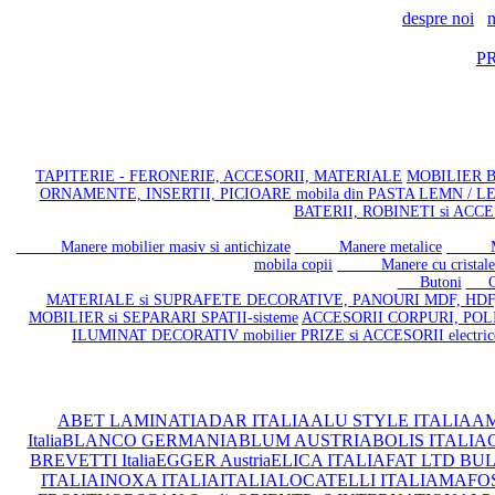
despre noi
n
P
TAPITERIE - FERONERIE, ACCESORII, MATERIALE
MOBILIER BA
ORNAMENTE, INSERTII, PICIOARE mobila din PASTA LEMN / 
BATERII, ROBINETI si ACCES
Manere mobilier masiv si antichizate
Manere metalice
Mane
mobila copii
Manere cu cristale t
Butoni
Cuie
MATERIALE si SUPRAFETE DECORATIVE, PANOURI MDF, HDF
MOBILIER si SEPARARI SPATII-sisteme
ACCESORII CORPURI, POLI
ILUMINAT DECORATIV mobilier
PRIZE si ACCESORII electr
ABET LAMINATI
ADAR ITALIA
ALU STYLE ITALIA
AM
Italia
BLANCO GERMANIA
BLUM AUSTRIA
BOLIS ITALIA
C
BREVETTI Italia
EGGER Austria
ELICA ITALIA
FAT LTD BU
ITALIA
INOXA ITALIA
ITALIA
LOCATELLI ITALIA
MAFOS 