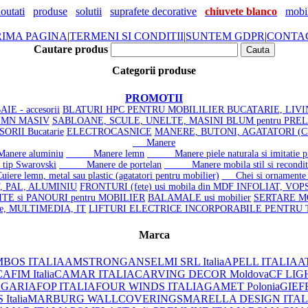
outati
produse
solutii
suprafete decorative
chiuvete blanco
mobil
RIMA PAGINA
|
TERMENI SI CONDITII
|
SUNTEM GDPR
|
CONTA
Cautare produs
Categorii produse
PROMOTII
IE - accesorii
BLATURI HPC PENTRU MOBILILIER BUCATARIE, LIVI
LEMN MASIV
SABLOANE, SCULE, UNELTE, MASINI BLUM pentru PRE
ORII Bucatarie
ELECTROCASNICE
MANERE, BUTONI, AGATATORI (C
Manere
re aluminiu
Manere lemn
Manere piele naturala si imitatie pi
ip Swarovski
Manere de portelan
Manere mobila stil si recondit
re lemn, metal sau plastic (agatatori pentru mobilier)
Chei si ornamente p
, PAL, ALUMINIU
FRONTURI (fete) usi mobila din MDF INFOLIAT, VOP
TE si PANOURI pentru MOBILIER
BALAMALE usi mobilier
SERTARE MOB
ice, MULTIMEDIA, IT
LIFTURI ELECTRICE INCORPORABILE PENTRU
Marca
BOS ITALIA
AMSTRONG
ANSELMI SRL Italia
APELL ITALIA
AT
AFIM Italia
CAMAR ITALIA
CARVING DECOR Moldova
CF LIG
LGARIA
FOP ITALIA
FOUR WINDS ITALIA
GAMET Polonia
GIEF
Italia
MARBURG WALLCOVERINGS
MARELLA DESIGN ITAL