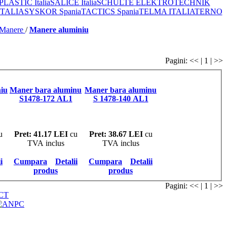
ASTIC Italia
SALICE Italia
SCHULTE ELEKTROTECHNIK
ITALIA
SYSKOR Spania
TACTICS Spania
TELMA ITALIA
TERNO
Manere
/
Manere aluminiu
Pagini: << | 1 | >>
Maner bara aluminu
Maner bara aluminu
S1478-172 AL1
S 1478-140 AL1
u
Pret: 41.17 LEI
cu
Pret: 38.67 LEI
cu
TVA inclus
TVA inclus
i
Cumpara
Detalii
Cumpara
Detalii
produs
produs
Pagini: << | 1 | >>
CT