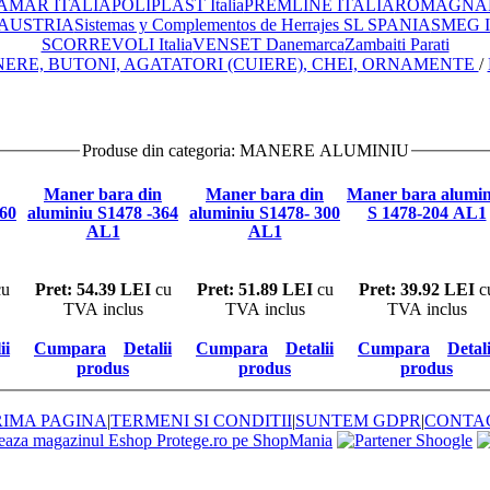
AMAR ITALIA
POLIPLAST Italia
PREMLINE ITALIA
ROMAGNAPL
 AUSTRIA
Sistemas y Complementos de Herrajes SL SPANIA
SMEG 
SCORREVOLI Italia
VENSET Danemarca
Zambaiti Parati
ERE, BUTONI, AGATATORI (CUIERE), CHEI, ORNAMENTE
/
Produse din categoria: MANERE ALUMINIU
Maner bara din
Maner bara din
Maner bara aluminiu
460
aluminiu S1478 -364
aluminiu S1478- 300
S 1478-204 AL1
AL1
AL1
u
Pret: 54.39 LEI
cu
Pret: 51.89 LEI
cu
Pret: 39.92 LEI
c
TVA inclus
TVA inclus
TVA inclus
ii
Cumpara
Detalii
Cumpara
Detalii
Cumpara
Detali
produs
produs
produs
RIMA PAGINA
|
TERMENI SI CONDITII
|
SUNTEM GDPR
|
CONTA