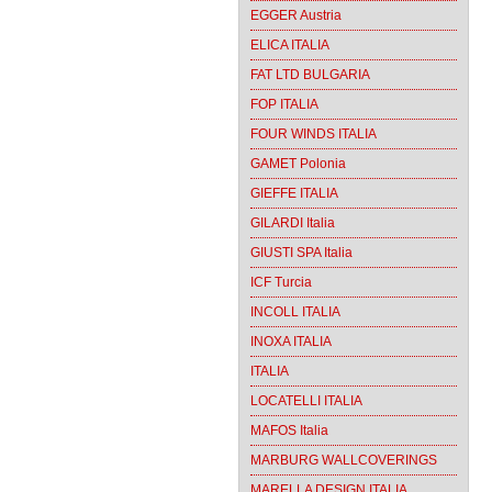
EGGER Austria
ELICA ITALIA
FAT LTD BULGARIA
FOP ITALIA
FOUR WINDS ITALIA
GAMET Polonia
GIEFFE ITALIA
GILARDI Italia
GIUSTI SPA Italia
ICF Turcia
INCOLL ITALIA
INOXA ITALIA
ITALIA
LOCATELLI ITALIA
MAFOS Italia
MARBURG WALLCOVERINGS
MARELLA DESIGN ITALIA