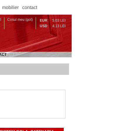
mobilier
contact
!
Cosul meu (gol)
EUR
:
5.03 LEI
USD
:
4.13 LEI
ACT