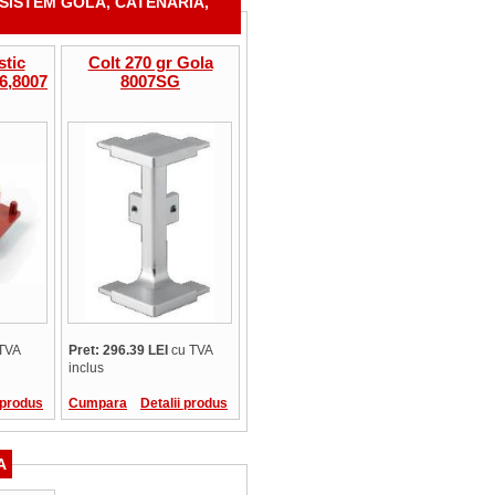
 SISTEM GOLA, CATENARIA,
stic
Colt 270 gr Gola
06,8007
8007SG
TVA
Pret: 296.39 LEI
cu TVA
inclus
 produs
Cumpara
Detalii produs
A