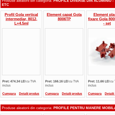
Produse aleatorii din categoria:
PROFILE DIVERSE DIN ALUMINIU -
ETC
Profil Gola vertical
Element capat Gola
Element pla
intermediar, 8012,
8006TP
fixare Gola 80
L=4.5ml
- set
Pret: 474.34 LEI
cu TVA
Pret: 166.16 LEI
cu TVA
Pret: 11.66 LEI
cu 
inclus
inclus
inclus
Cumpara
Detalii produs
Cumpara
Detalii produs
Cumpara
Detalii
Produse aleatorii din categoria:
PROFILE PENTRU MANERE MOBIL