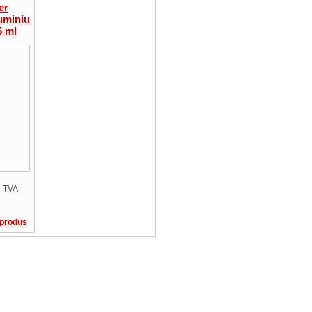
er
miniu
5 ml
 TVA
 produs