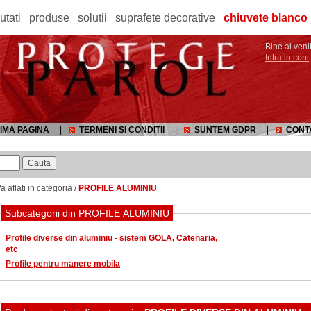
utati
produse
solutii
suprafete decorative
chiuvete blanco
Bine ai venit
Intra in cont
IMA PAGINA
|
TERMENI SI CONDITII
|
SUNTEM GDPR
|
CONT
a aflati in categoria /
PROFILE ALUMINIU
Subcategorii din PROFILE ALUMINIU
Profile diverse din aluminiu - sistem GOLA, Catenaria,
etc
Profile pentru manere mobila