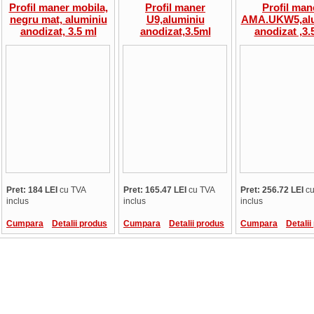
Profil maner mobila,
Profil maner
Profil man
negru mat, aluminiu
U9,aluminiu
AMA.UKW5,alu
anodizat, 3.5 ml
anodizat,3.5ml
anodizat ,3.
Pret: 184 LEI
cu TVA
Pret: 165.47 LEI
cu TVA
Pret: 256.72 LEI
cu
inclus
inclus
inclus
Cumpara
Detalii produs
Cumpara
Detalii produs
Cumpara
Detalii