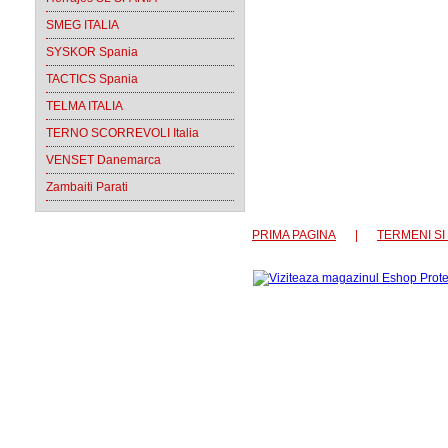
SMEG ITALIA
SYSKOR Spania
TACTICS Spania
TELMA ITALIA
TERNO SCORREVOLI Italia
VENSET Danemarca
Zambaiti Parati
PRIMA PAGINA
|
TERMENI SI