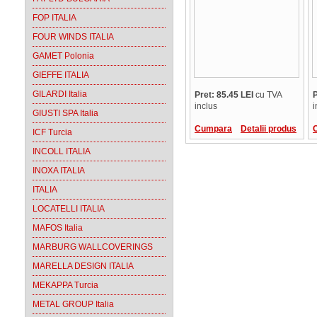
FOP ITALIA
FOUR WINDS ITALIA
GAMET Polonia
GIEFFE ITALIA
GILARDI Italia
Pret: 85.45 LEI
cu TVA
P
inclus
i
GIUSTI SPA Italia
Cumpara
Detalii produs
ICF Turcia
INCOLL ITALIA
INOXA ITALIA
ITALIA
LOCATELLI ITALIA
MAFOS Italia
MARBURG WALLCOVERINGS
MARELLA DESIGN ITALIA
MEKAPPA Turcia
METAL GROUP Italia