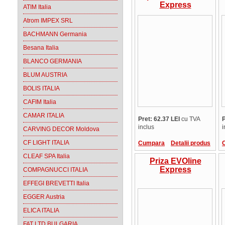
Express
ATIM Italia
Atrom IMPEX SRL
BACHMANN Germania
Besana Italia
BLANCO GERMANIA
BLUM AUSTRIA
BOLIS ITALIA
CAFIM Italia
CAMAR ITALIA
Pret: 62.37 LEI
cu TVA
P
inclus
i
CARVING DECOR Moldova
CF LIGHT ITALIA
Cumpara
Detalii produs
CLEAF SPA Italia
Priza EVOline
Express
COMPAGNUCCI ITALIA
EFFEGI BREVETTI Italia
EGGER Austria
ELICA ITALIA
FAT LTD BULGARIA