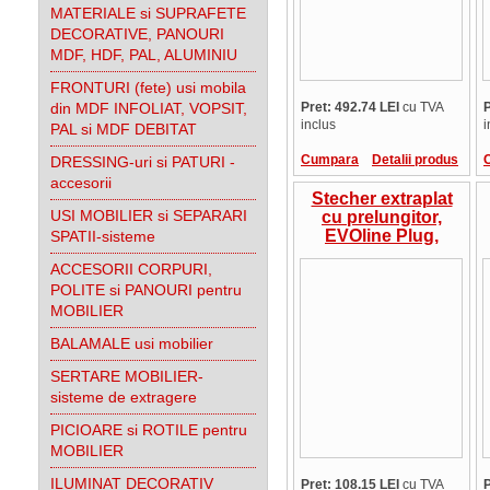
MATERIALE si SUPRAFETE
DECORATIVE, PANOURI
MDF, HDF, PAL, ALUMINIU
FRONTURI (fete) usi mobila
din MDF INFOLIAT, VOPSIT,
Pret: 492.74 LEI
cu TVA
P
inclus
i
PAL si MDF DEBITAT
Cumpara
Detalii produs
DRESSING-uri si PATURI -
accesorii
Stecher extraplat
USI MOBILIER si SEPARARI
cu prelungitor,
EVOline Plug,
SPATII-sisteme
250V, 16A,1.5 ml
ACCESORII CORPURI,
cablu, schuko,
POLITE si PANOURI pentru
negru, Schulte
Elektrotechnik
MOBILIER
Germania
BALAMALE usi mobilier
SERTARE MOBILIER-
sisteme de extragere
PICIOARE si ROTILE pentru
MOBILIER
ILUMINAT DECORATIV
Pret: 108.15 LEI
cu TVA
P