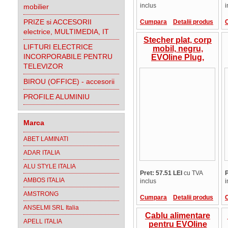
inclus
i
mobilier
PRIZE si ACCESORII
Cumpara
Detalii produs
electrice, MULTIMEDIA, IT
Stecher plat, corp
LIFTURI ELECTRICE
mobil, negru,
INCORPORABILE PENTRU
EVOline Plug,
250V, 16A, Schulte
TELEVIZOR
Elektrotechnik,
BIROU (OFFICE) - accesorii
Germania
PROFILE ALUMINIU
Marca
ABET LAMINATI
ADAR ITALIA
ALU STYLE ITALIA
Pret: 57.51 LEI
cu TVA
P
AMBOS ITALIA
inclus
i
AMSTRONG
Cumpara
Detalii produs
ANSELMI SRL Italia
Cablu alimentare
APELL ITALIA
pentru EVOline