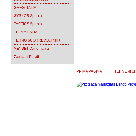
SMEG ITALIA
SYSKOR Spania
TACTICS Spania
TELMA ITALIA
TERNO SCORREVOLI Italia
VENSET Danemarca
Zambaiti Parati
PRIMA PAGINA
|
TERMENI SI