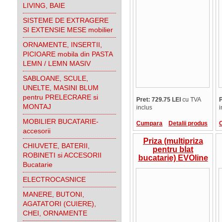
inox periat,
LIVING, BAIE
EVO.927.10.001
SISTEME DE EXTRAGERE
SI EXTENSIE MESE mobilier
ORNAMENTE, INSERTII,
PICIOARE mobila din PASTA
LEMN / LEMN MASIV
SABLOANE, SCULE,
UNELTE, MASINI BLUM
pentru PRELECRARE si
Pret: 729.75 LEI
cu TVA
P
MONTAJ
inclus
i
MOBILIER BUCATARIE-
Cumpara
Detalii produs
accesorii
Priza (multipriza
CHIUVETE, BATERII,
pentru blat
ROBINETI si ACCESORII
bucatarie) EVOline
Bucatarie
Port Cuisine, 3
schuko-oferta
ELECTROCASNICE
MANERE, BUTONI,
AGATATORI (CUIERE),
CHEI, ORNAMENTE