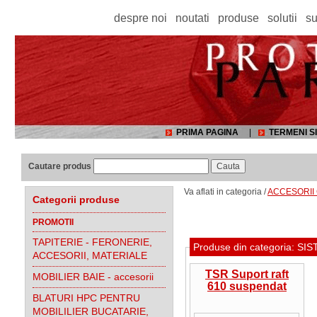
despre noi
noutati
produse
solutii
su
PRIMA PAGINA
|
TERMENI SI
Cautare produs
Va aflati in categoria /
ACCESORII 
Categorii produse
PROMOTII
TAPITERIE - FERONERIE,
Produse din categoria: S
ACCESORII, MATERIALE
TSR Suport raft
MOBILIER BAIE - accesorii
610 suspendat
BLATURI HPC PENTRU
MOBILILIER BUCATARIE,