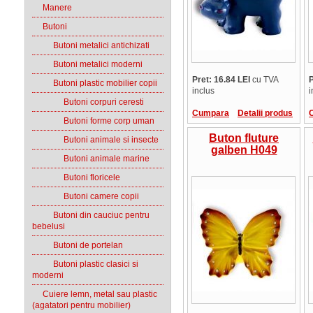
Manere
Butoni
Butoni metalici antichizati
Butoni metalici moderni
Pret: 16.84 LEI
cu TVA
P
Butoni plastic mobilier copii
inclus
i
Butoni corpuri ceresti
Cumpara
Detalii produs
Butoni forme corp uman
Buton fluture
Butoni animale si insecte
galben H049
Butoni animale marine
Butoni floricele
Butoni camere copii
Butoni din cauciuc pentru
bebelusi
Butoni de portelan
Butoni plastic clasici si
moderni
Cuiere lemn, metal sau plastic
(agatatori pentru mobilier)