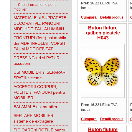
Pret: 16.22 LEI
cu TVA
P
Chei si ornamente pentru
inclus
i
mobilier
MATERIALE si SUPRAFETE
Cumpara
Detalii produs
DECORATIVE, PANOURI
Buton fluture
MDF, HDF, PAL, ALUMINIU
galben picatele
FRONTURI (fete) usi mobila
H043
din MDF INFOLIAT, VOPSIT,
PAL si MDF DEBITAT
DRESSING-uri si PATURI -
accesorii
USI MOBILIER si SEPARARI
SPATII-sisteme
ACCESORII CORPURI,
POLITE si PANOURI pentru
MOBILIER
Pret: 16.22 LEI
cu TVA
P
BALAMALE usi mobilier
inclus
i
SERTARE MOBILIER-
Cumpara
Detalii produs
sisteme de extragere
Buton fluture
PICIOARE si ROTILE pentru