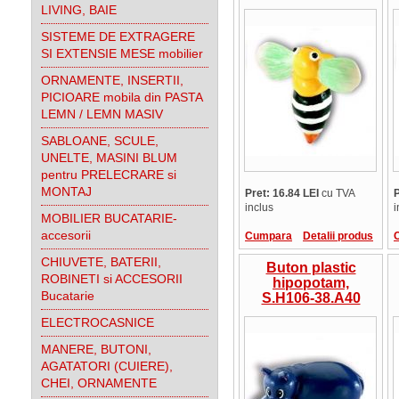
LIVING, BAIE
SISTEME DE EXTRAGERE
SI EXTENSIE MESE mobilier
ORNAMENTE, INSERTII,
PICIOARE mobila din PASTA
LEMN / LEMN MASIV
SABLOANE, SCULE,
UNELTE, MASINI BLUM
pentru PRELECRARE si
MONTAJ
Pret: 16.84 LEI
cu TVA
P
inclus
i
MOBILIER BUCATARIE-
accesorii
Cumpara
Detalii produs
CHIUVETE, BATERII,
Buton plastic
ROBINETI si ACCESORII
hipopotam,
Bucatarie
S.H106-38.A40
ELECTROCASNICE
MANERE, BUTONI,
AGATATORI (CUIERE),
CHEI, ORNAMENTE