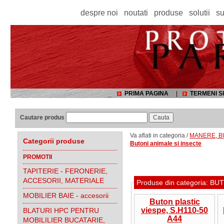
despre noi
noutati
produse
solutii
su
PRIMA PAGINA
|
TERMENI SI
Cautare produs
Va aflati in categoria /
MANERE, BU
Categorii produse
Butoni animale si insecte
PROMOTII
TAPITERIE - FERONERIE,
ACCESORII, MATERIALE
MOBILIER BAIE - accesorii
Buton plastic
viespe, S.H110-50
BLATURI HPC PENTRU
A44
MOBILILIER BUCATARIE,