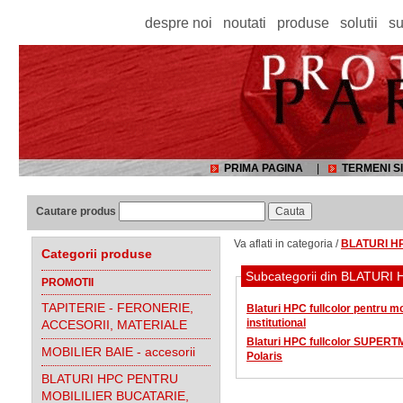
despre noi
noutati
produse
solutii
su
PRIMA PAGINA
|
TERMENI SI
Cautare produs
Va aflati in categoria /
BLATURI HP
Categorii produse
Subcategorii din BLATUR
PROMOTII
TAPITERIE - FERONERIE,
Blaturi HPC fullcolor pentru mob
institutional
ACCESORII, MATERIALE
Blaturi HPC fullcolor SUPE
MOBILIER BAIE - accesorii
Polaris
BLATURI HPC PENTRU
MOBILILIER BUCATARIE,