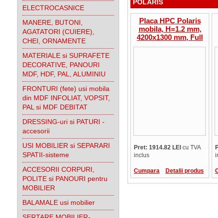
POLARIS
ELECTROCASNICE
Placa HPC Polaris
MANERE, BUTONI,
mobila, H=1.2 mm,
AGATATORI (CUIERE),
4200x1300 mm, Full
CHEI, ORNAMENTE
Color, antiamprenta,
supermat, gri grafit,
MATERIALE si SUPRAFETE
HPO.2909-L-1.2,
DECORATIVE, PANOURI
hidro, termo
MDF, HDF, PAL, ALUMINIU
FRONTURI (fete) usi mobila
din MDF INFOLIAT, VOPSIT,
PAL si MDF DEBITAT
DRESSING-uri si PATURI -
accesorii
USI MOBILIER si SEPARARI
Pret: 1914.82 LEI
cu TVA
P
SPATII-sisteme
inclus
i
ACCESORII CORPURI,
Cumpara
Detalii produs
POLITE si PANOURI pentru
MOBILIER
BALAMALE usi mobilier
SERTARE MOBILIER-