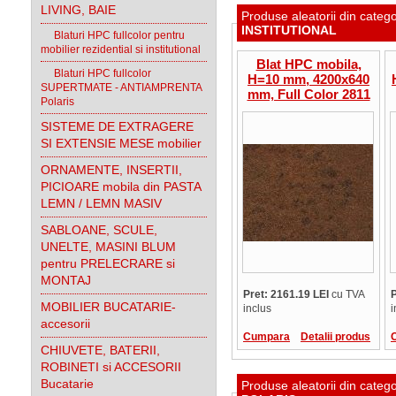
LIVING, BAIE
Produse aleatorii din categ
INSTITUTIONAL
Blaturi HPC fullcolor pentru
mobilier rezidential si institutional
Blat HPC mobila,
Blaturi HPC fullcolor
H=10 mm, 4200x640
SUPERTMATE - ANTIAMPRENTA
mm, Full Color 2811
Polaris
Mongolia Climb,
hidro, termo
SISTEME DE EXTRAGERE
SI EXTENSIE MESE mobilier
ORNAMENTE, INSERTII,
PICIOARE mobila din PASTA
LEMN / LEMN MASIV
SABLOANE, SCULE,
UNELTE, MASINI BLUM
pentru PRELECRARE si
MONTAJ
Pret: 2161.19 LEI
cu TVA
P
MOBILIER BUCATARIE-
inclus
i
accesorii
Cumpara
Detalii produs
CHIUVETE, BATERII,
ROBINETI si ACCESORII
Bucatarie
Produse aleatorii din categ