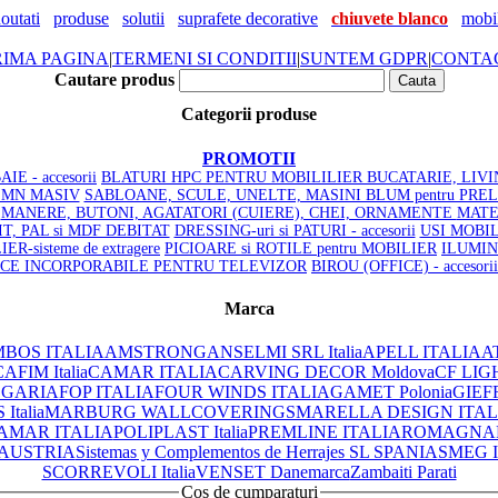
outati
produse
solutii
suprafete decorative
chiuvete blanco
mobil
RIMA PAGINA
|
TERMENI SI CONDITII
|
SUNTEM GDPR
|
CONTA
Cautare produs
Categorii produse
PROMOTII
IE - accesorii
BLATURI HPC PENTRU MOBILILIER BUCATARIE, LIVI
LEMN MASIV
SABLOANE, SCULE, UNELTE, MASINI BLUM pentru PRE
MANERE, BUTONI, AGATATORI (CUIERE), CHEI, ORNAMENTE
MATE
SIT, PAL si MDF DEBITAT
DRESSING-uri si PATURI - accesorii
USI MOBILI
R-sisteme de extragere
PICIOARE si ROTILE pentru MOBILIER
ILUMIN
ICE INCORPORABILE PENTRU TELEVIZOR
BIROU (OFFICE) - accesorii
Marca
BOS ITALIA
AMSTRONG
ANSELMI SRL Italia
APELL ITALIA
AT
AFIM Italia
CAMAR ITALIA
CARVING DECOR Moldova
CF LIG
LGARIA
FOP ITALIA
FOUR WINDS ITALIA
GAMET Polonia
GIEF
Italia
MARBURG WALLCOVERINGS
MARELLA DESIGN ITAL
AMAR ITALIA
POLIPLAST Italia
PREMLINE ITALIA
ROMAGNAPL
 AUSTRIA
Sistemas y Complementos de Herrajes SL SPANIA
SMEG 
SCORREVOLI Italia
VENSET Danemarca
Zambaiti Parati
Cos de cumparaturi