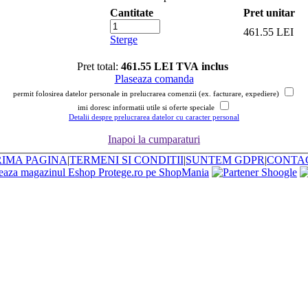
Cantitate
Pret unitar
461.55 LEI
Sterge
Pret total:
461.55 LEI TVA inclus
Plaseaza comanda
permit folosirea datelor personale in prelucrarea comenzii (ex. facturare, expediere)
imi doresc informatii utile si oferte speciale
Detalii despre prelucrarea datelor cu caracter personal
Inapoi la cumparaturi
RIMA PAGINA
|
TERMENI SI CONDITII
|
SUNTEM GDPR
|
CONTA