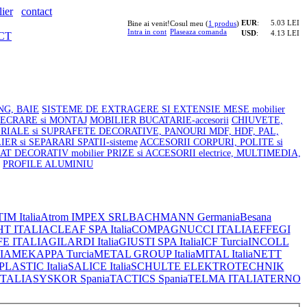
ier
contact
EUR
:
5.03 LEI
Bine ai venit!
Cosul meu (
1 produs
)
Intra in cont
Plaseaza comanda
USD
:
4.13 LEI
CT
NG, BAIE
SISTEME DE EXTRAGERE SI EXTENSIE MESE mobilier
LECRARE si MONTAJ
MOBILIER BUCATARIE-accesorii
CHIUVETE,
RIALE si SUPRAFETE DECORATIVE, PANOURI MDF, HDF, PAL,
ER si SEPARARI SPATII-sisteme
ACCESORII CORPURI, POLITE si
AT DECORATIV mobilier
PRIZE si ACCESORII electrice, MULTIMEDIA,
PROFILE ALUMINIU
IM Italia
Atrom IMPEX SRL
BACHMANN Germania
Besana
HT ITALIA
CLEAF SPA Italia
COMPAGNUCCI ITALIA
EFFEGI
FE ITALIA
GILARDI Italia
GIUSTI SPA Italia
ICF Turcia
INCOLL
IA
MEKAPPA Turcia
METAL GROUP Italia
MITAL Italia
NETT
ASTIC Italia
SALICE Italia
SCHULTE ELEKTROTECHNIK
ITALIA
SYSKOR Spania
TACTICS Spania
TELMA ITALIA
TERNO