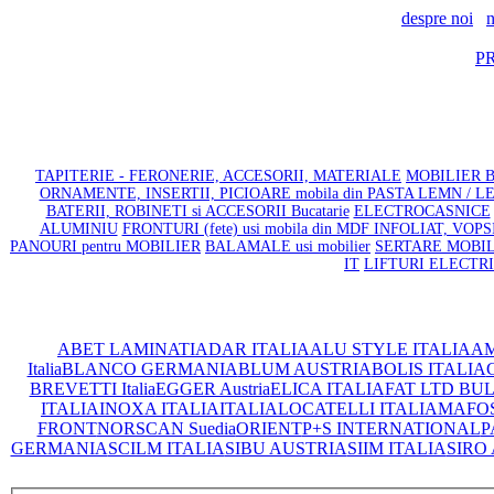
despre noi
n
P
TAPITERIE - FERONERIE, ACCESORII, MATERIALE
MOBILIER BA
ORNAMENTE, INSERTII, PICIOARE mobila din PASTA LEMN / 
BATERII, ROBINETI si ACCESORII Bucatarie
ELECTROCASNICE
ALUMINIU
FRONTURI (fete) usi mobila din MDF INFOLIAT, VOP
PANOURI pentru MOBILIER
BALAMALE usi mobilier
SERTARE MOBILIE
IT
LIFTURI ELECTR
ABET LAMINATI
ADAR ITALIA
ALU STYLE ITALIA
AM
Italia
BLANCO GERMANIA
BLUM AUSTRIA
BOLIS ITALIA
C
BREVETTI Italia
EGGER Austria
ELICA ITALIA
FAT LTD BU
ITALIA
INOXA ITALIA
ITALIA
LOCATELLI ITALIA
MAFOS 
FRONT
NORSCAN Suedia
ORIENT
P+S INTERNATIONAL
P
GERMANIA
SCILM ITALIA
SIBU AUSTRIA
SIIM ITALIA
SIRO