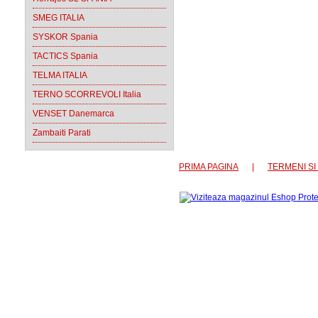
SMEG ITALIA
SYSKOR Spania
TACTICS Spania
TELMA ITALIA
TERNO SCORREVOLI Italia
VENSET Danemarca
Zambaiti Parati
PRIMA PAGINA
|
TERMENI SI