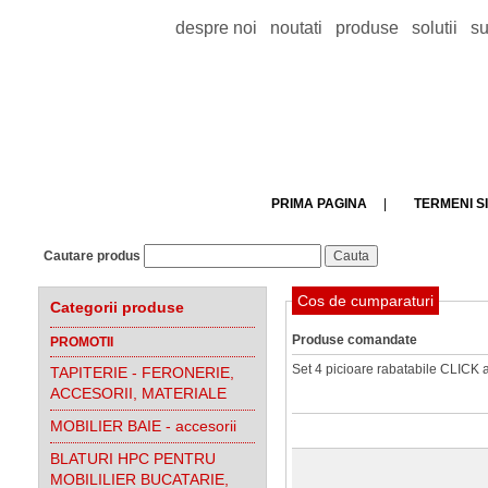
despre noi
noutati
produse
solutii
su
PRIMA PAGINA
|
TERMENI SI
Cautare produs
Cos de cumparaturi
Categorii produse
Produse comandate
PROMOTII
Set 4 picioare rabatabile CLICK a
TAPITERIE - FERONERIE,
ACCESORII, MATERIALE
MOBILIER BAIE - accesorii
BLATURI HPC PENTRU
MOBILILIER BUCATARIE,